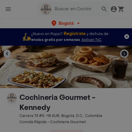
Bogotá
Regístrate
¿Nuevo en Rappi?
y disfruta de
envíos gratis por semanas
Aplican TyC
Cochineria Gourmet -
Kennedy
Carrera 73 #5 -18 SUR, Bogotá, D.C., Colombia
Comida Rápida - Cochineria Gourmet