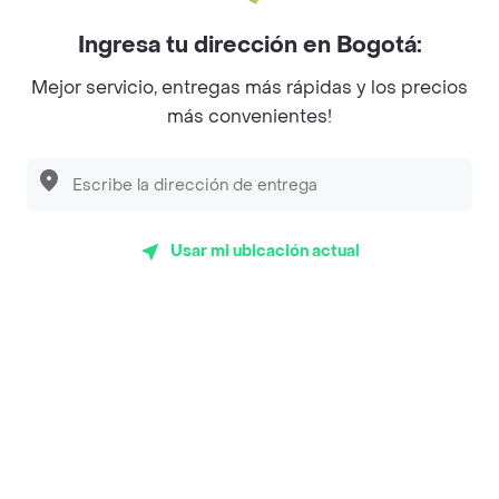
Myriam Camhi Co
Ingresa tu dirección en Bogotá:
Magnifique
Mejor servicio, entregas más rápidas y los precios
Empanaditas de Pipian - Empanadas
más convenientes!
Desayunadero de la 42
Luisa Postres
Sopitas y Frijoladas
Usar mi ubicación actual
Subway
Top Marcas y Cadenas de Restaurantes
Encuéntranos en estos países