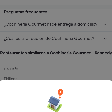
Preguntas frecuentes
¿Cochineria Gourmet hace entrega a domicilio?
¿Cuál es la dirección de Cochineria Gourmet?
Restaurantes similares a Cochineria Gourmet - Kennedy
L´s Café
Philippe
Baskin Robbins
La Cesta
Mercari - Postres