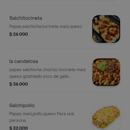
Salchitocineta
Papas,salchicha,tocineta maiz,queso
$ 26.000
la candelosa
papas salchicha chorizo tocineta maiz
queso gratinado pico de gallo
guacamole
$ 36.000
Salchipollo
Papas maiz,pollo,queso Para una
persona
$ 32.000