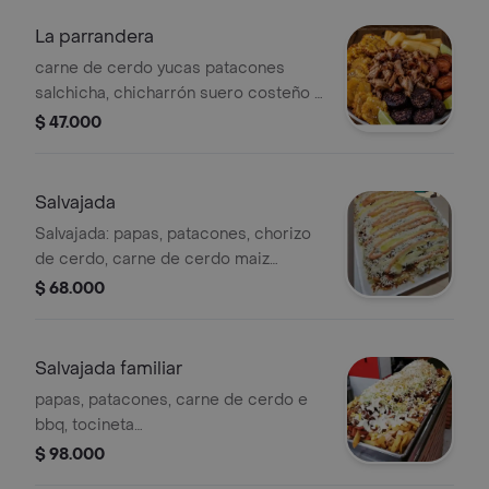
La parrandera
carne de cerdo yucas patacones
salchicha, chicharrón suero costeño y
queso. para 1 persona
$ 47.000
Salvajada
Salvajada: papas, patacones, chorizo
de cerdo, carne de cerdo maiz
chicharron ensalada y queso costeño,
$ 68.000
cubiertos con salsas.para 2 personas
Salvajada familiar
papas, patacones, carne de cerdo e
bbq, tocineta
morcilla,salchicha,chorizo
$ 98.000
chicharron,ensalada, maíz y salsas.