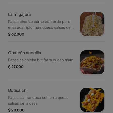
La migajera
Papas chorizo carne de cerdo pollo
ensalada ripio maíz queso salsas de la
casa para 2 personas
$ 62.000
Costeña sencilla
Papas salchicha butifarra queso maíz
$ 27.000
Butisalchi
Papas ala francesa butifarra queso
salsas de la casa
$ 20.000