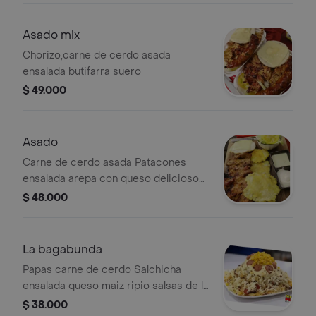
Asado mix
Chorizo,carne de cerdo asada
ensalada butifarra suero
$ 49.000
Asado
Carne de cerdo asada Patacones
ensalada arepa con queso delicioso
suero
$ 48.000
La bagabunda
Papas carne de cerdo Salchicha
ensalada queso maiz ripio salsas de la
casa para 1 persona
$ 38.000