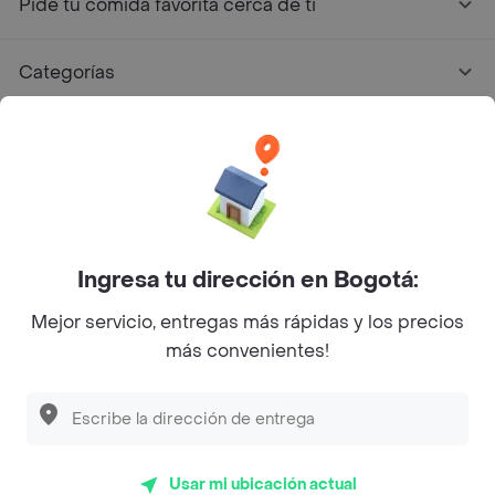
Pide tu comida favorita cerca de ti
Categorías
Únete a Rappi
Sobre Rappi
Facebook
Twitter
Instagram
Ingresa tu dirección en Bogotá:
Mejor servicio, entregas más rápidas y los precios
©
2026
Rappi Inc. All rights reserved.
más convenientes!
Rappi S.A.S. --- NIT 900.843.898-9 --- Calle 63 # 16A-02
Bogotá D.C. --- notificacionesrappi@rappi.com
Usar mi ubicación actual