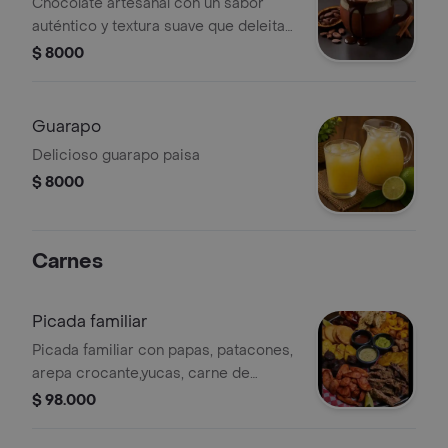
Chocolate artesanal con un sabor
auténtico y textura suave que deleita
los sentidos.
$ 8000
Guarapo
Delicioso guarapo paisa
$ 8000
Carnes
Picada familiar
Picada familiar con papas, patacones,
arepa crocante,yucas, carne de
cerdo,chicharrón, morsilla pollo y
$ 98.000
chorizo,butifarra