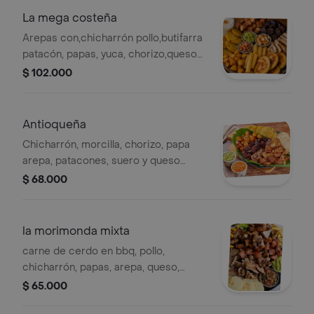
La mega costeña
Arepas con,chicharrón pollo,butifarra
patacón, papas, yuca, chorizo,queso
costeño, y suero costeño.
$ 102.000
Antioqueña
Chicharrón, morcilla, chorizo, papa
arepa, patacones, suero y queso
costeño.2 personas
$ 68.000
la morimonda mixta
carne de cerdo en bbq, pollo,
chicharrón, papas, arepa, queso,
morcilla, costeño y suero. para 2
$ 65.000
personas