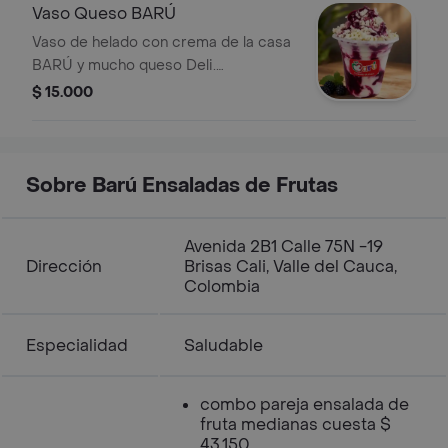
Vaso Queso BARÚ
Vaso de helado con crema de la casa
BARÚ y mucho queso Deli.
Presentación vaso 9 onzas con tapa
$ 15.000
Domo Lleva 2 sabores de helado que
tu escoges Escoges entre 3 tipos de
salsa o todas si quieres, chocolate,
mora y leche condensada
Sobre Barú Ensaladas de Frutas
Avenida 2B1 Calle 75N -19
Dirección
Brisas Cali, Valle del Cauca,
Colombia
Especialidad
Saludable
combo pareja ensalada de
fruta medianas cuesta $
43.150