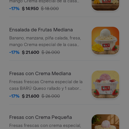
mango Crema especial de la casa
BARÚ Queso rallado y 1 sabor de
-17%
$ 14.950
$ 18.000
helado Presentación recipiente 8
onzas Empaque del helado en
recipiente de 4 onzas Incluye salsa de
Ensalada de Frutas Mediana
mora, chocolate y lechera o alguna de
Banano, manzana, piña calada, fresa,
las 3.
mango Crema especial de la casa
BARÚ Queso rallado y 1 sabor de
-17%
$ 21.600
$ 26.000
helado Presentación recipiente 16
onzas Empaque del helado en
recipiente de 6 onzas Incluye salsa de
Fresas con Crema Mediana
mora, chocolate y lechera o alguna de
Fresas frescas Crema especial de la
las 3
casa BARÚ Queso rallado y 1 sabor
de helado Presentación recipiente 16
-17%
$ 21.600
$ 26.000
onzas Empaque del helado en
recipiente de 6 onzas Incluye salsa de
mora, chocolate y lechera o alguna de
Fresas con Crema Pequeña
las 3
Fresas frescas con crema especial,