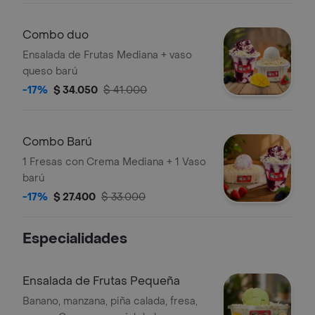
onzas Empaque del helado en
recipiente de 6 onzas Incluye salsa de
Combo duo
mora, chocolate y lechera o alguna de
Ensalada de Frutas Mediana + vaso
las 3
queso barú
-17%
$ 34.050
$ 41.000
Combo Barú
1 Fresas con Crema Mediana + 1 Vaso
barú
-17%
$ 27.400
$ 33.000
Especialidades
Ensalada de Frutas Pequeña
Banano, manzana, piña calada, fresa,