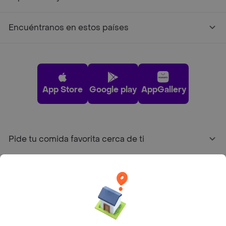
Encuéntranos en estos países
App Store
Google play
AppGallery
Pide tu comida favorita cerca de ti
Categorías
Únete a Rappi