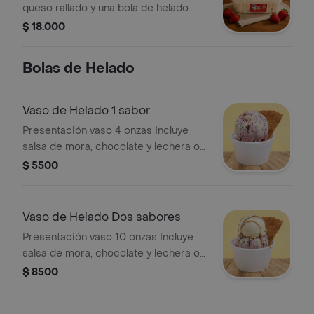
queso rallado y una bola de helado.
Incluye salsa de mora, chocolate o
$ 18.000
lechera. Presentación en recipiente
de 8 onzas.
Bolas de Helado
Vaso de Helado 1 sabor
Presentación vaso 4 onzas Incluye
salsa de mora, chocolate y lechera o
alguna de las 3
$ 5500
Vaso de Helado Dos sabores
Presentación vaso 10 onzas Incluye
salsa de mora, chocolate y lechera o
alguna de las 3
$ 8500