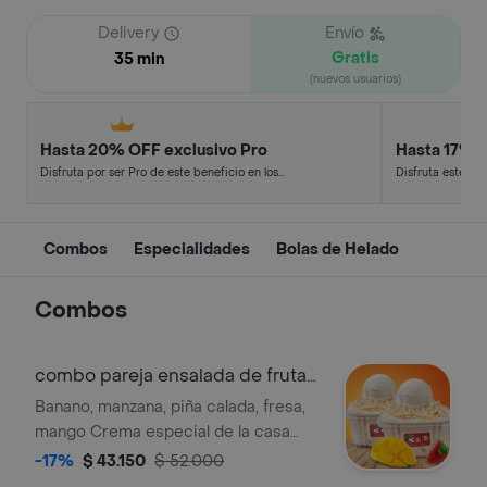
Delivery
Envío
Gratis
35 min
(nuevos usuarios)
Hasta 20% OFF exclusivo Pro
Hasta 17% 
Disfruta por ser Pro de este beneficio en los
Disfruta este de
restaurantes y tiendas más top.
en minutos.
Combos
Especialidades
Bolas de Helado
Combos
combo pareja ensalada de fruta
medianas
Banano, manzana, piña calada, fresa,
mango Crema especial de la casa
BARÚ Queso rallado y 1 sabor de
-17%
$ 43.150
$ 52.000
helado Presentación recipiente 16