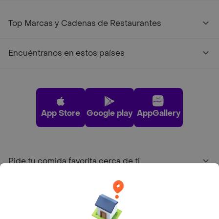
Top Marcas y Cadenas de Restaurantes
Encuéntranos en estos países
App Store
Google play
AppGallery
Pide tu comida favorita cerca de ti
Categorías