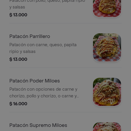
Patacón con pollo, queso, papita ripio
y salsas
$ 13.000
Patacón Parrillero
Patacón con carne, queso, papita
ripio y salsas
$ 13.000
Patacón Poder Miloes
Patacón con opciones de carne y
chorizo, pollo y chorizo, o carne y
pollo. Incluye queso, papita ripio y
$ 16.000
salsas.
Patacón Supremo Miloes