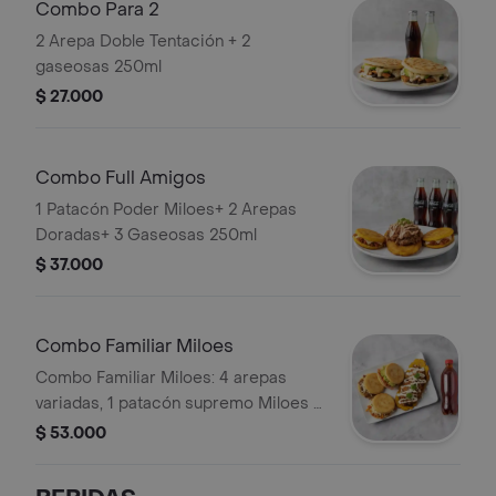
Combo Para 2
2 Arepa Doble Tentación + 2
gaseosas 250ml
$ 27.000
Combo Full Amigos
1 Patacón Poder Miloes+ 2 Arepas
Doradas+ 3 Gaseosas 250ml
$ 37.000
Combo Familiar Miloes
Combo Familiar Miloes: 4 arepas
variadas, 1 patacón supremo Miloes y
1 gaseosa Coca-Cola de 1 litro.
$ 53.000