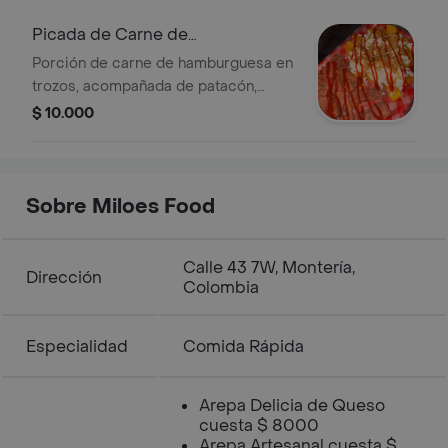
Picada de Carne de
Hamburguesa
Porción de carne de hamburguesa en
trozos, acompañada de patacón,
queso rallado y salsa de tomate.
$ 10.000
Sobre Miloes Food
Calle 43 7W, Montería,
Dirección
Colombia
Especialidad
Comida Rápida
Arepa Delicia de Queso
cuesta $ 8000
Arepa Artesanal cuesta $