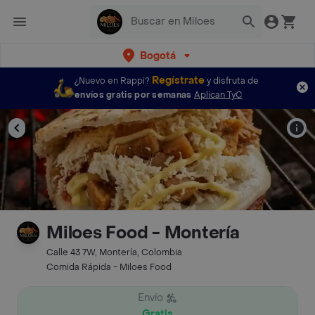
Bogotá
Regístrate
¿Nuevo en Rappi?
y disfruta de
envíos gratis por semanas
Aplican TyC
Miloes Food - Montería
Calle 43 7W, Montería, Colombia
Comida Rápida - Miloes Food
Envío
Gratis