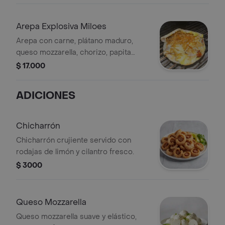
Arepa Explosiva Miloes
Arepa con carne, plátano maduro,
queso mozzarella, chorizo, papita
ripio y salsas.
$ 17.000
ADICIONES
Chicharrón
Chicharrón crujiente servido con
rodajas de limón y cilantro fresco.
$ 3000
Queso Mozzarella
Queso mozzarella suave y elástico,