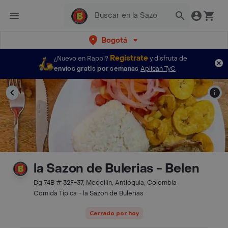
Bogotá
Regístrate
¿Nuevo en Rappi?
y disfruta de
envíos gratis por semanas
Aplican TyC
la Sazon de Bulerias - Belen
Dg 74B # 32F-37, Medellín, Antioquia, Colombia
Comida Típica - la Sazon de Bulerias
Cerrado por hoy