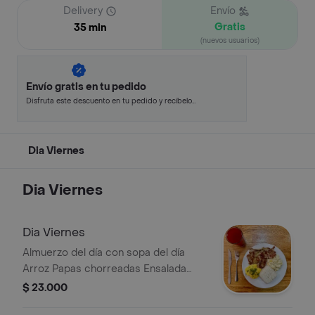
Delivery
Envío
Gratis
35 min
(nuevos usuarios)
Envío gratis en tu pedido
Disfruta este descuento en tu pedido y recíbelo
en minutos.
Dia Viernes
Dia Viernes
Dia Viernes
Almuerzo del día con sopa del día
Arroz Papas chorreadas Ensalada
césar Jugo de guanábana y guarapo
$ 23.000