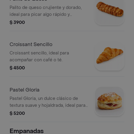
Palito de queso crujiente y dorado,
ideal para picar algo rápido y
sabroso.
$ 3900
Croissant Sencillo
Croissant sencillo, ideal para
acompañar con café o té.
$ 4500
Pastel Gloria
Pastel Gloria, un dulce clásico de
textura suave y hojaldrada, ideal para
satisfacer tus antojos de algo
$ 5200
especial al final de la comida.
Empanadas