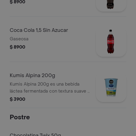
$ 8900
Coca Cola 1,5 Sin Azucar
Gaseosa
$ 8900
Kumis Alpina 200g
Kumis Alpina 200g es una bebida
láctea fermentada con textura suave y
sabor ligeramente ácido.
$ 3900
Postre
Chocolatina Twix 50g