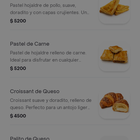
Pastel hojaldre de pollo, suave,
doradito y con capas crujientes. Un
antojo clásico que siempre cae bien.
$ 5200
Pastel de Carne
Pastel de hojaldre relleno de carne.
Ideal para disfrutar en cualquier
momento.
$ 5200
Croissant de Queso
Croissant suave y doradito, relleno de
queso. Perfecto para un antojo ligero,
rico y sin complicarse.
$ 4500
Palito de Queso