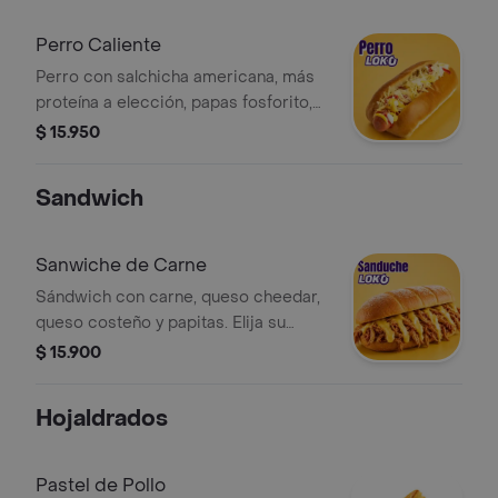
Perro Caliente
Perro con salchicha americana, más
proteína a elección, papas fosforito,
carne o pollo o chili o chorizo o
$ 15.950
costilla o doble salchicha, queso
rallado, mayonesa, mostaza y salsa de
Sandwich
tomate.
Sanwiche de Carne
Sándwich con carne, queso cheedar,
queso costeño y papitas. Elija su
proteína favorita.
$ 15.900
Hojaldrados
Pastel de Pollo