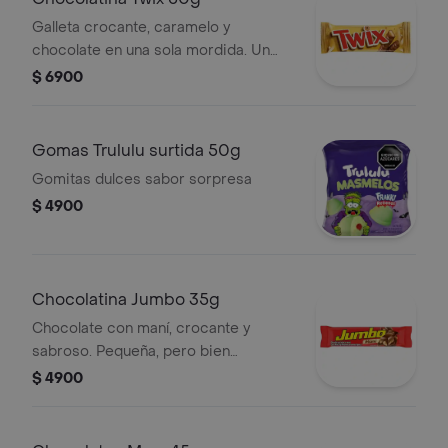
Galleta crocante, caramelo y
chocolate en una sola mordida. Un
clásico para matar el antojo.
$ 6900
Gomas Trululu surtida 50g
Gomitas dulces sabor sorpresa
$ 4900
Chocolatina Jumbo 35g
Chocolate con maní, crocante y
sabroso. Pequeña, pero bien
poderosa.
$ 4900