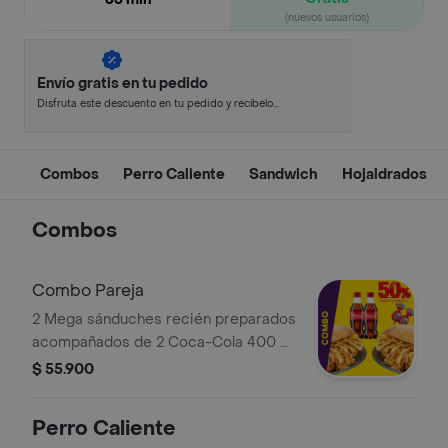
(nuevos usuarios)
Envío gratis en tu pedido
Disfruta este descuento en tu pedido y recíbelo
en minutos.
Combos
Perro Caliente
Sandwich
Hojaldrados
Combos
Combo Pareja
2 Mega sánduches recién preparados
acompañados de 2 Coca-Cola 400 ml
frías + postre
$ 55.900
Perro Caliente