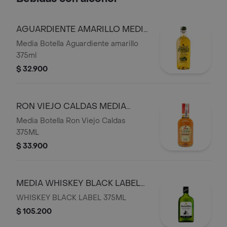
AGUARDIENTE AMARILLO MEDIA
375ml
Media Botella Aguardiente amarillo
375ml
$ 32.900
RON VIEJO CALDAS MEDIA
375ML
Media Botella Ron Viejo Caldas
375ML
$ 33.900
MEDIA WHISKEY BLACK LABEL
375ML
WHISKEY BLACK LABEL 375ML
$ 105.200