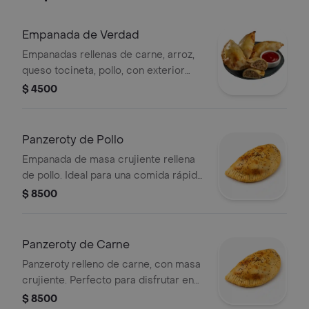
Empanada de Verdad
Empanadas rellenas de carne, arroz,
queso tocineta, pollo, con exterior
crujiente. Especiales para reuniones y
$ 4500
pecar un poco.
Panzeroty de Pollo
Empanada de masa crujiente rellena
de pollo. Ideal para una comida rápida
y sabrosa.
$ 8500
Panzeroty de Carne
Panzeroty relleno de carne, con masa
crujiente. Perfecto para disfrutar en
cualquier momento.
$ 8500