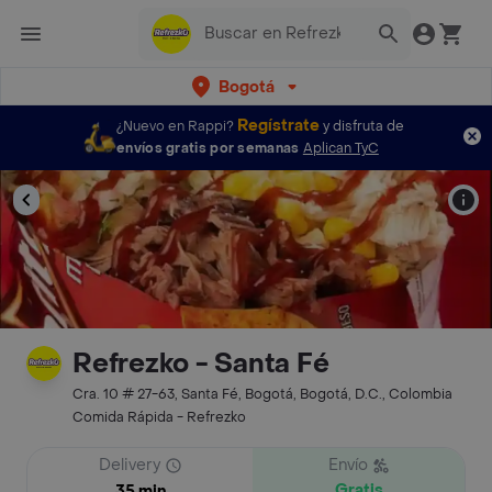
Bogotá
Regístrate
¿Nuevo en Rappi?
y disfruta de
envíos gratis por semanas
Aplican TyC
Refrezko - Santa Fé
Cra. 10 # 27-63, Santa Fé, Bogotá, Bogotá, D.C., Colombia
Comida Rápida - Refrezko
Delivery
Envío
Gratis
35 min