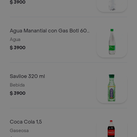
$ 3900
Agua Manantial con Gas Botl 600
ml
Agua
$ 3900
Saviloe 320 ml
Bebida
$ 3900
Coca Cola 1,5
Gaseosa