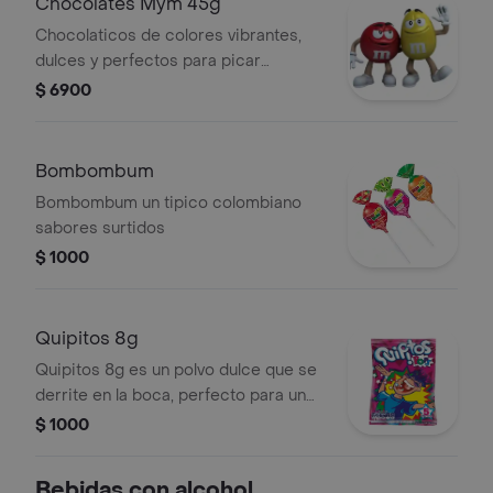
Chocolates Mym 45g
Chocolaticos de colores vibrantes,
dulces y perfectos para picar
mientras disfruta de un momento de
$ 6900
diversión. Surtidos.
Bombombum
Bombombum un tipico colombiano
sabores surtidos
$ 1000
Quipitos 8g
Quipitos 8g es un polvo dulce que se
derrite en la boca, perfecto para un
antojo rápido.
$ 1000
Bebidas con alcohol