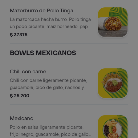
la salsa que elijas. La bebida tiene un
costo adicional.
Mazorburro de Pollo Tinga
La mazorcada hecha burro. Pollo tinga
un poco picante, maíz horneado, papa
fosforito, queso mozzarella y salsa
$ 37.375
MUY en tortilla de harina de trigo. *
Acompañado de la salsa que elijas. La
BOWLS MEXICANOS
bebida tiene un costo adicional.
Chili con carne
Chili con carne ligeramente picante,
guacamole, pico de gallo, nachos y
arroz blanco. *La bebida tiene un
$ 25.200
costo adicional.
Mexicano
Pollo en salsa ligeramente picante,
frijol negro, guacamole, pico de gallo,