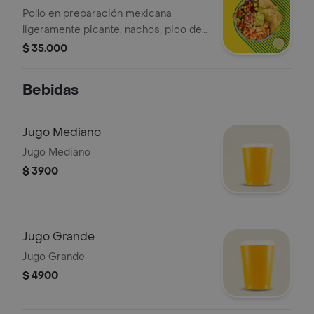
Pollo en preparación mexicana
ligeramente picante, nachos, pico de
gallo, guacamole, mozzarella, maíz,
$ 35.000
lechuga y salsa verde. *La bebida
tiene un costo adicional.
Bebidas
Jugo Mediano
Jugo Mediano
$ 3900
Jugo Grande
Jugo Grande
$ 4900