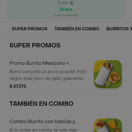
Envío
Gratis
(nuevos usuarios)
SUPER PROMOS
TAMBIÉN EN COMBO
BURRITOS 
SUPER PROMOS
Promo Burrito Mexicano +
acompañamiento
Burro con pollo un poco picante, frijol
negro, maíz, pico de gallo, guacamole
y arroz blanco en tortilla de harina de
$ 57.375
trigo. Acompañado de una porción de
nachos y guacamole.
TAMBIÉN EN COMBO
Combo Burrito con bebida y
postre
Si lo pides en combo te sale más