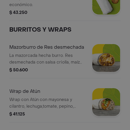
económico.
$ 43.250
BURRITOS Y WRAPS
Mazorburro de Res desmechada
La mazorcada hecha burro. Res
desmechada con salsa criolla, maíz
horneado, papa fosforito, queso
$ 50.600
mozzarella y salsa MUY en tortilla de
harina de trigo. * Acompañado de la
salsa que elijas. La bebida tiene un
Wrap de Atún
costo adicional.
Wrap con Atún con mayonesa y
cilantro, lechuga,tomate, pepino,
zanahoria, pico de gallo, maíz y
$ 41.125
guacamole en tortilla de harina de
trigo. * Acompañado de la salsa que