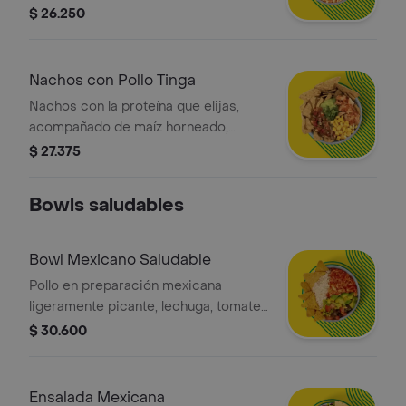
nachos y arroz blanco. *La bebida
$ 26.250
tiene un costo adicional.
Nachos con Pollo Tinga
Nachos con la proteína que elijas,
acompañado de maíz horneado,
guacamole y pico de gallo. *La bebida
$ 27.375
tiene un costo adicional.
Bowls saludables
Bowl Mexicano Saludable
Pollo en preparación mexicana
ligeramente picante, lechuga, tomate,
maiz, aguacate, nachos, arroz integral
$ 30.600
y salsa verde. *La bebida tiene un
costo adicional.
Ensalada Mexicana