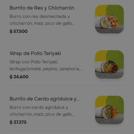
costo adicional.
Burrito de Res y Chicharrón
Burro con res desmechada y
chicharrón, maíz, pico de gallo,
guacamole y arroz blanco en tortilla
$ 57.500
de harina de trigo * Acompañado de
la salsa que elijas. La bebida tiene un
costo adicional.
Wrap de Pollo Teriyaki
Wrap con Pollo Teriyaki,
lechuga,tomate, pepino, zanahoria,
pico de gallo, maíz y guacamole en
$ 34.600
tortilla de harina de trigo. *
Acompañado de la salsa que elijas.
Burrito de Cerdo agridulce y
Chicharrón
Burro con cerdo agridulce y
chicharrón, maíz, pico de gallo,
guacamole y arroz blanco en tortilla
$ 37.375
de harina de trigo * Acompañado de