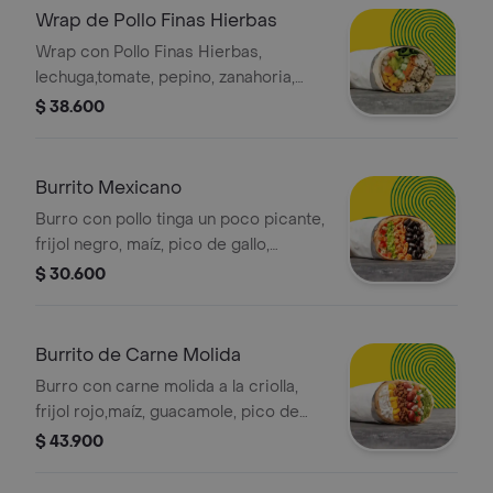
elijas.
Wrap de Pollo Finas Hierbas
Wrap con Pollo Finas Hierbas,
lechuga,tomate, pepino, zanahoria,
pico de gallo, maíz y guacamole en
$ 38.600
tortilla de harina de trigo. *
Acompañado de la salsa que elijas.
Burrito Mexicano
Burro con pollo tinga un poco picante,
frijol negro, maíz, pico de gallo,
guacamole y arroz blanco en tortilla
$ 30.600
de harina de trigo * Acompañado de
la salsa que elijas. La bebida tiene un
costo adicional.
Burrito de Carne Molida
Burro con carne molida a la criolla,
frijol rojo,maíz, guacamole, pico de
gallo y arroz blanco en tortilla de
$ 43.900
harina de trigo * Acompañado de la
salsa que elijas. La bebida tiene un