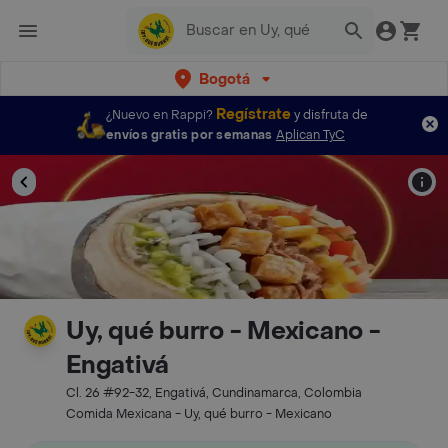
Bogotá
Regístrate
¿Nuevo en Rappi?
y disfruta de
envíos gratis por semanas
Aplican TyC
Uy, qué burro - Mexicano -
Engativá
Cl. 26 #92-32, Engativá, Cundinamarca, Colombia
Comida Mexicana - Uy, qué burro - Mexicano