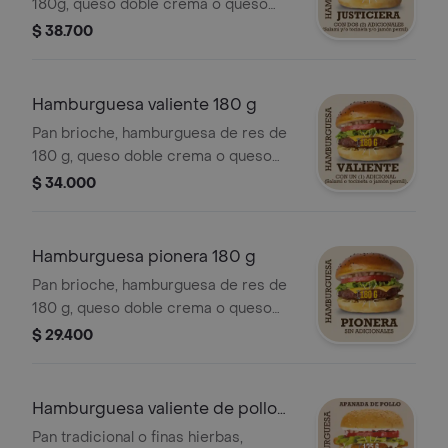
180g, queso doble crema o queso
tipo cheddar, papa cabello de ángel,
$ 38.700
vegetales, salsas, salami y/o tocineta
y/o jamón pernil.
Hamburguesa valiente 180 g
Pan brioche, hamburguesa de res de
180 g, queso doble crema o queso
tipo cheddar, papa cabello de ángel,
$ 34.000
vegetales, salsas, salami o tocineta o
jamón pernil.
Hamburguesa pionera 180 g
Pan brioche, hamburguesa de res de
180 g, queso doble crema o queso
tipo cheddar, papa cabello de ángel,
$ 29.400
vegetales y salsas.
Hamburguesa valiente de pollo
apanado
Pan tradicional o finas hierbas,