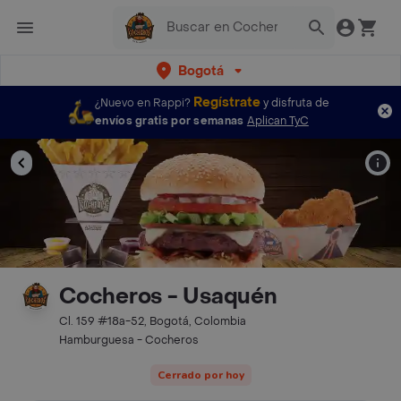
Bogotá
Regístrate
¿Nuevo en Rappi?
y disfruta de
envíos gratis por semanas
Aplican TyC
Cocheros - Usaquén
Cl. 159 #18a-52, Bogotá, Colombia
Hamburguesa - Cocheros
Cerrado por hoy