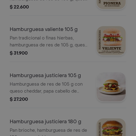
doble crema o queso tipo cheddar,
$ 22.600
papa cabello de ángel, vegetales y
salsas.
Hamburguesa valiente 105 g
Pan tradicional o finas hierbas,
hamburguesa de res de 105 g, queso
doble crema o queso tipo cheddar,
$ 31.900
papa cabello de ángel, vegetales,
salsas, salami o tocineta o jamón
pernil.
Hamburguesa justiciera 105 g
Hamburguesa de res de 105 g con
queso cheddar, papa cabello de
ángel, vegetales frescos y opción de
$ 27.200
salami, tocineta o jamón pernil en pan
tradicional o finas hierbas.
Hamburguesa justiciera 180 g
Pan brioche, hamburguesa de res de