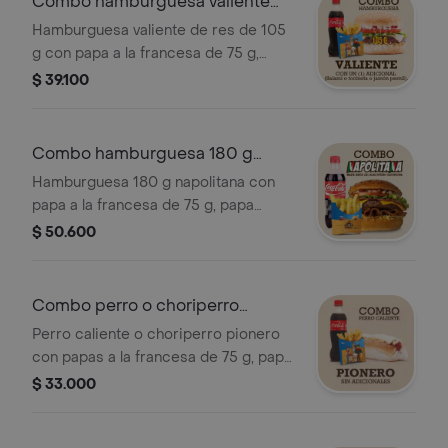
Combo hamburguesa valiente
105 g
Hamburguesa valiente de res de 105
g con papa a la francesa de 75 g,
papa criolla de 100 g o papa casco
$ 39.100
de 100 g y gaseosa de 400 ml.
Combo hamburguesa 180 g
napolitana
Hamburguesa 180 g napolitana con
papa a la francesa de 75 g, papa
criolla de 100 g o papa casco de 100
$ 50.600
g y gaseosa de 400 ml.
Combo perro o choriperro
pionero
Perro caliente o choriperro pionero
con papas a la francesa de 75 g, papa
criolla de 100 g o papa casco de 100
$ 33.000
g y gaseosa de 400 ml.