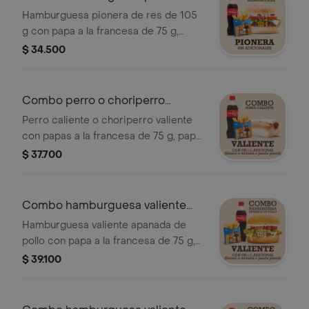
105 g
Hamburguesa pionera de res de 105
g con papa a la francesa de 75 g,
papa criolla de 100 g o papa casco
$ 34.500
de 100 g y gaseosa de 400 ml.
Combo perro o choriperro
valiente
Perro caliente o choriperro valiente
con papas a la francesa de 75 g, papa
criolla de 100 g o papa casco de 100
$ 37.700
g y gaseosa de 400 ml.
Combo hamburguesa valiente
apanada pollo
Hamburguesa valiente apanada de
pollo con papa a la francesa de 75 g,
papa criolla de 100 g o papa casco
$ 39.100
de 100 g y gaseosa de 400 ml.