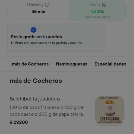
Delivery
Envío
Gratis
35 min
(nuevos usuarios)
Envío gratis en tu pedido
Disfruta este descuento en tu pedido y recíbelo
en minutos.
más de Cocheros
Hamburguesas
Especialidades
más de Cocheros
Salchibolita justiciera
150 G de papa francesa o 200 g de
papa casco o 200 g de papa criolla
más salsa queso cheddar o salsa
$ 29.200
cocheros, porción de salchibolita,