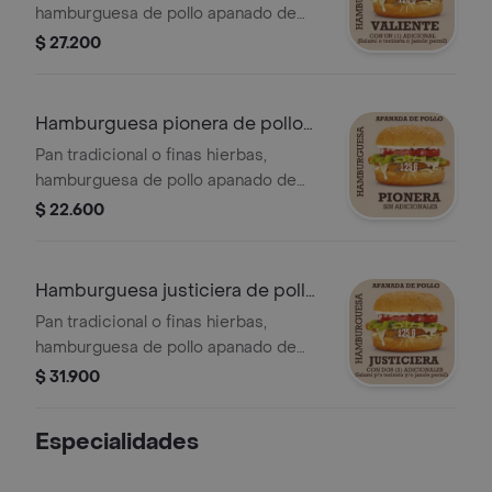
hamburguesa de pollo apanado de
125 g, queso doble crema o queso
$ 27.200
tipo cheddar, papa cabello de ángel,
vegetales, salsas, salami o tocineta o
jamón pernil.
Hamburguesa pionera de pollo
apanado
Pan tradicional o finas hierbas,
hamburguesa de pollo apanado de
125 g, queso doble crema o queso
$ 22.600
tipo cheddar, papa cabello de ángel,
vegetales y salsas.
Hamburguesa justiciera de pollo
apanado
Pan tradicional o finas hierbas,
hamburguesa de pollo apanado de
125g, queso doble crema o queso
$ 31.900
tipo cheddar, papa cabello de ángel,
vegetales, salsas, salami y/o tocineta
Especialidades
y/o jamón pernil.