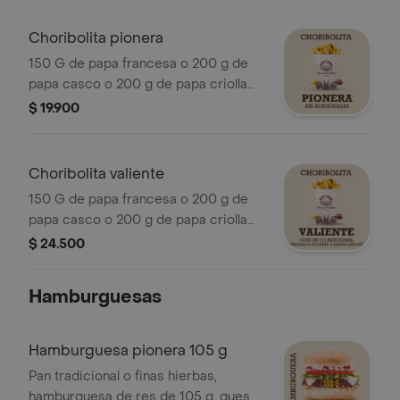
salami y/o tocineta y/o jamón pernil.
Choribolita pionera
150 G de papa francesa o 200 g de
papa casco o 200 g de papa criolla
más salsa queso cheddar o salsa
$ 19.900
cocheros y porción de choribolita.
Choribolita valiente
150 G de papa francesa o 200 g de
papa casco o 200 g de papa criolla
más salsa queso cheddar o salsa
$ 24.500
cocheros, porción de choribolita,
salami o tocineta o jamón pernil.
Hamburguesas
Hamburguesa pionera 105 g
Pan tradicional o finas hierbas,
hamburguesa de res de 105 g, queso