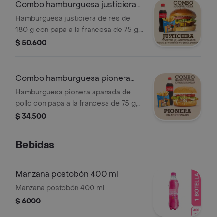
Combo hamburguesa justiciera
180 g
Hamburguesa justiciera de res de
180 g con papa a la francesa de 75 g,
papa criolla de 100 g o papa casco
$ 50.600
de 100 g y gaseosa de 400 ml.
Combo hamburguesa pionera
apanada pollo
Hamburguesa pionera apanada de
pollo con papa a la francesa de 75 g,
papa criolla de 100 g o papa casco
$ 34.500
de 100 g y gaseosa de 400 ml.
Bebidas
Manzana postobón 400 ml
Manzana postobón 400 ml.
$ 6000