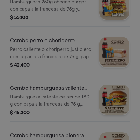
cheese burger.
Hamburguesa 250g cheese burger
con papa a la francesa de 75g y
gaseosa de 400ml.
$ 55.100
Combo perro o choriperro
justiciero
Perro caliente o choriperro justiciero
con papas a la francesa de 75 g, papa
criolla de 100 g o papa casco de 100
$ 42.400
g y gaseosa de 400 ml.
Combo hamburguesa valiente
180 g
Hamburguesa valiente de res de 180
g con papa a la francesa de 75 g,
papa criolla de 100 g o papa casco
$ 45.200
de 100 g y gaseosa de 400 ml.
Combo hamburguesa pionera