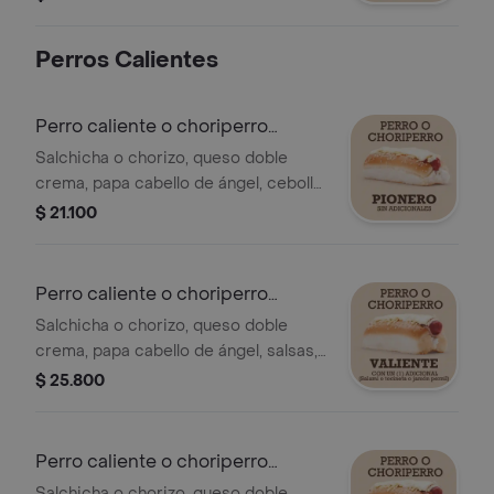
Perros Calientes
Perro caliente o choriperro
pionero
Salchicha o chorizo, queso doble
crema, papa cabello de ángel, cebolla
y salsas.
$ 21.100
Perro caliente o choriperro
valiente
Salchicha o chorizo, queso doble
crema, papa cabello de ángel, salsas,
cebolla , salami o tocineta o jamón
$ 25.800
pernil.
Perro caliente o choriperro
justiciero
Salchicha o chorizo, queso doble