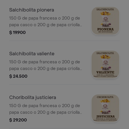
salami y/o tocineta y/o jamón pernil.
Salchibolita pionera
150 G de papa francesa o 200 g de
papa casco o 200 g de papa criolla
más salsa queso cheddar o salsa
$ 19.900
cocheros y porción de salchibolita.
Salchibolita valiente
150 G de papa francesa o 200 g de
papa casco o 200 g de papa criolla
más salsa queso cheddar o salsa
$ 24.500
cocheros, porción de salchibolita,
salami o tocineta o jamón pernil.
Choribolita justiciera
150 G de papa francesa o 200 g de
papa casco o 200 g de papa criolla
más salsa queso cheddar o salsa
$ 29.200
cocheros, porción de choribolita,