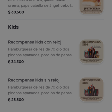
crema, papa cabello de ángel, cebolla,
salsas, salami y/o tocineta y/o jamón
$ 30.500
pernil.
Kids
Recompensa kids con reloj
Hamburguesa de res de 70 g o dos
pinchos apanados, porción de papas
y gaseosa de 250 ml, más reloj
$ 34.300
coleccionable.
Recompensa kids sin reloj
Hamburguesa de res de 70 g o dos
pinchos apanados, porción de papas
y gaseosa de 250 ml.
$ 25.500