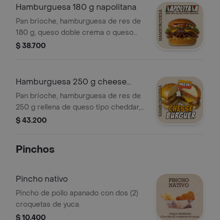
Hamburguesa 180 g napolitana
Pan brioche, hamburguesa de res de
180 g, queso doble crema o queso
tipo cheddar, papa cabello de ángel,
$ 38.700
vegetales, salami, pepperoni y salsa
napolitana.
Hamburguesa 250 g cheese
burguer
Pan brioche, hamburguesa de res de
250 g rellena de queso tipo cheddar,
salsas, papa cabello de ángel y
$ 43.200
vegetales.
Pinchos
Pincho nativo
Pincho de pollo apanado con dos (2)
croquetas de yuca.
$ 10.400