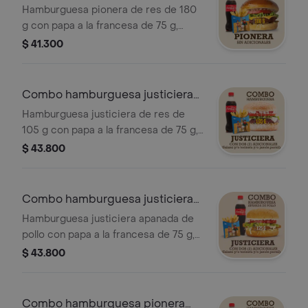
180 g
Hamburguesa pionera de res de 180
g con papa a la francesa de 75 g,
papa criolla de 100 g o papa casco
$ 41.300
de 100 g y gaseosa de 400 ml.
Combo hamburguesa justiciera
105 g
Hamburguesa justiciera de res de
105 g con papa a la francesa de 75 g,
papa criolla de 100 g o papa casco
$ 43.800
de 100 g y gaseosa de 400 ml.
Combo hamburguesa justiciera
apanada
Hamburguesa justiciera apanada de
pollo con papa a la francesa de 75 g,
papa criolla de 100 g o papa casco
$ 43.800
de 100 g y gaseosa de 400 ml.
Combo hamburguesa pionera