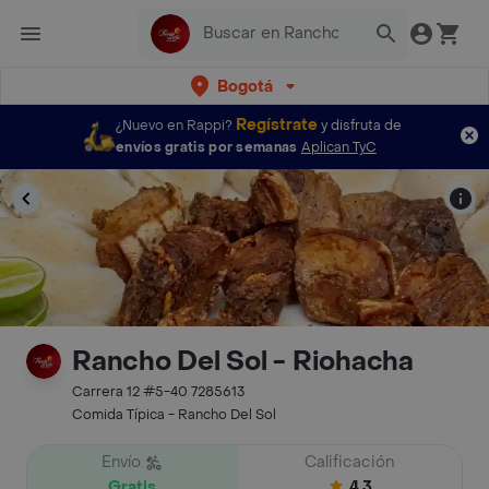
Bogotá
Regístrate
¿Nuevo en Rappi?
y disfruta de
envíos gratis por semanas
Aplican TyC
Rancho Del Sol - Riohacha
Carrera 12 #5-40 7285613
Comida Típica - Rancho Del Sol
Envío
Calificación
Gratis
4.3