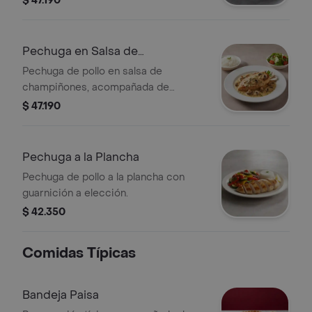
$ 47.190
Pechuga en Salsa de
Champiñones
Pechuga de pollo en salsa de
champiñones, acompañada de
champiñones frescos. Guarnición a
$ 47.190
elección.
Pechuga a la Plancha
Pechuga de pollo a la plancha con
guarnición a elección.
$ 42.350
Comidas Típicas
Bandeja Paisa