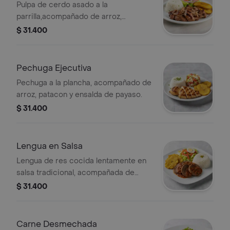
Pulpa de cerdo asado a la
parrilla,acompañado de arroz,
patacon y ensalada.
$ 31.400
Pechuga Ejecutiva
Pechuga a la plancha, acompañado de
arroz, patacon y ensalda de payaso.
$ 31.400
Lengua en Salsa
Lengua de res cocida lentamente en
salsa tradicional, acompañada de
arroz, patacon y ensalada de payaso.
$ 31.400
Carne Desmechada