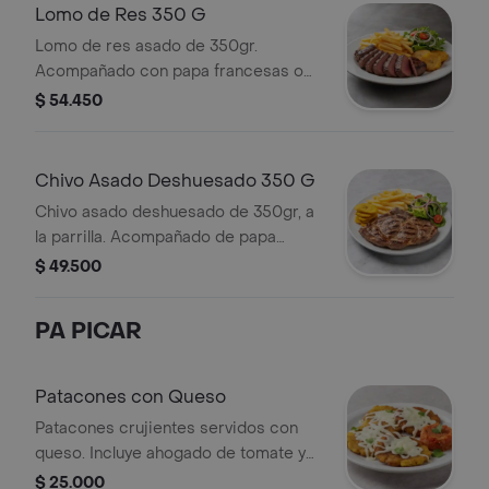
Lomo de Res 350 G
Lomo de res asado de 350gr.
Acompañado con papa francesas o
patacones y ensalada fresca
$ 54.450
Chivo Asado Deshuesado 350 G
Chivo asado deshuesado de 350gr, a
la parrilla. Acompañado de papa
francesas o patacones con ensalada
$ 49.500
fresca
PA PICAR
Patacones con Queso
Patacones crujientes servidos con
queso. Incluye ahogado de tomate y
cebolla.
$ 25.000