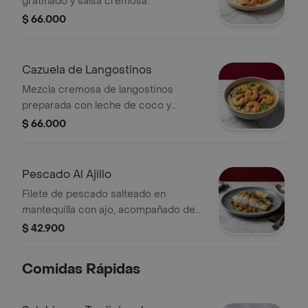
gratinado y salsa cremosa.
$ 66.000
Cazuela de Langostinos
Mezcla cremosa de langostinos
preparada con leche de coco y
especias.
$ 66.000
Pescado Al Ajillo
Filete de pescado salteado en
mantequilla con ajo, acompañado de
alcaparras y rodajas de limón.
$ 42.900
Comidas Rápidas