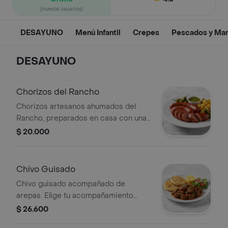
(nuevos usuarios)
DESAYUNO
Menú Infantil
Crepes
Pescados y Mar
DESAYUNO
Chorizos del Rancho
Chorizos artesanos ahumados del
Rancho, preparados en casa con una
receta autentica de Rancho del sol.
$ 20.000
acompañado de bollos.
Chivo Guisado
Chivo guisado acompañado de
arepas. Elige tu acompañamiento
adicional.
$ 26.600