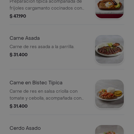
Preparación típica acompañada de
frijoles cargamanto cocinados con
plátano verde, arroz blanco,
$ 47.190
chicharrón, carne molida de res,
chorizo antioqueño, huevo frito,
tajadas de plátano maduro y
Carne Asada
aguacate.
Carne de res asada a la parrilla.
$ 31.400
Carne en Bistec Típica
Carne de res en salsa criolla con
tomate y cebolla, acompañada con
arroz, patacon y ensalada de payaso.
$ 31.400
Cerdo Asado