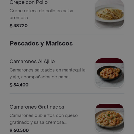
Crepe con Pollo
Crepe rellena de pollo en salsa
cremosa.
$ 38.720
Pescados y Mariscos
Camarones Al Ajillo
Camarones salteados en mantequilla
y ajo, acompañados de papa
francesas y ensalada fresca
$ 54.400
Camarones Gratinados
Camarones cubiertos con queso
gratinado y salsa cremosa.
Acompañados con papa francesas o
$ 60.500