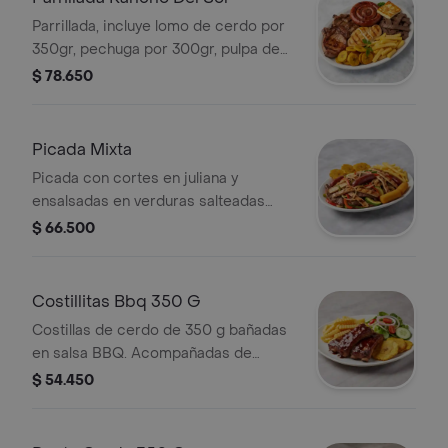
Parrillada, incluye lomo de cerdo por
350gr, pechuga por 300gr, pulpa de
res por 200gr, salchicha super
$ 78.650
ranchera, una porción de queso
costeño, acompañada de patacones
papa francesas.
Picada Mixta
Picada con cortes en juliana y
ensalsadas en verduras salteadas
incluye una porción de pechuga de
$ 66.500
300gr, pulpa de res y de cerdo por
200gr, butifarra. acompañadas con
patacones, croqueta de yuca y papa
Costillitas Bbq 350 G
francesa.
Costillas de cerdo de 350 g bañadas
en salsa BBQ. Acompañadas de
papas francesas o patacones mas
$ 54.450
ensalada fresca.