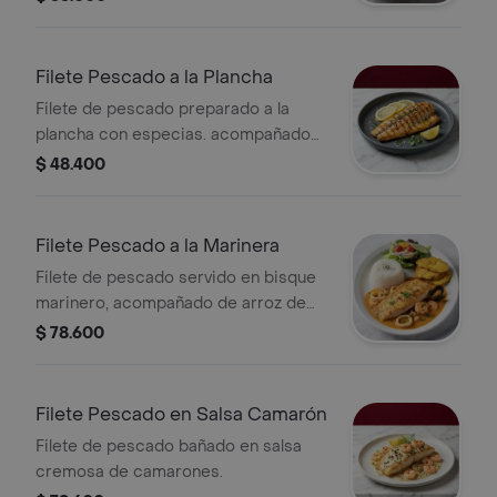
Acompañados de arroz de coco /
patacones
Filete Pescado a la Plancha
Filete de pescado preparado a la
plancha con especias. acompañado
de arroz de coco / patacones y
$ 48.400
ensalada fresca
Filete Pescado a la Marinera
Filete de pescado servido en bisque
marinero, acompañado de arroz de
coco / patacones y ensalada fresca
$ 78.600
Filete Pescado en Salsa Camarón
Filete de pescado bañado en salsa
cremosa de camarones.