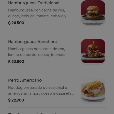
para ripio
Hamburguesa Tradicional
Hamburguesa con carne de res,
queso, lechuga, tomate, cebolla y
salsas de la casa en pan suave.
$ 24.500
Hamburguesa Ranchera
Hamburguesa con carne de res,
lomito de cerdo, queso, tocineta,
vegetales frescos y salsas de la casa.
$ 33.800
Perro Americano
Hot dog preparado con salchicha
americana, jamon, queso mozzarella,
papas ripio.
$ 22.900