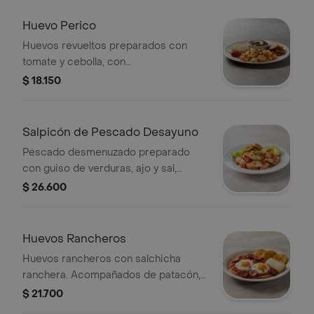
Huevo Perico
Huevos revueltos preparados con
tomate y cebolla, con
acompañamiento a elección.
$ 18.150
Salpicón de Pescado Desayuno
Pescado desmenuzado preparado
con guiso de verduras, ajo y sal,
acompañado de guarnición a
$ 26.600
elección.
Huevos Rancheros
Huevos rancheros con salchicha
ranchera. Acompañados de patacón,
bollo.
$ 21.700