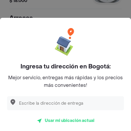
$ 18.000
Arroces
Arroz con Mariscos
Arroz preparado con variedad de
mariscos, vegetales salteados y
especias de sabor marinero.
$ 58.000
Ingresa tu dirección en Bogotá:
Mejor servicio, entregas más rápidas y los precios
Arroz con Camarón Fresco
más convenientes!
Arroz preparado con camarones
frescos, vegetales salteados y
especias.
$ 58.000
Usar mi ubicación actual
Arroz con Pollo