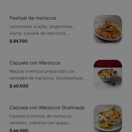
patacones y ensalada fresca
Festival de mariscos
camarones al ajillo, langostinos,
sierra, cazuela de mariscos.
Acompañados con arroz de coco y
$ 84.700
patacones
Cazuela con Mariscos
Mezcla cremosa preparada con
variedad de mariscos, Acompañado
de arroz de coco / patacones
$ 60.500
Cazuela con Mariscos Gratinada
Cazuela cremosa de mariscos
variados, cubierta con queso
gratinado. Incluye camarones.
$ 66.000