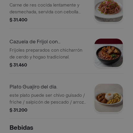
Carne de res cocida lentamente y
desmechada, servida con cebolla
encurtida y cebollín.
$ 31.400
Cazuela de Frijol con
Chicharrones
Frijoles preparados con chicharrón
de cerdo y hogao tradicional.
$ 31.460
Plato Guajiro del dia.
este plato puede ser chivo guisado /
friche / salpicón de pescado / arroz
de camón seco. acompañado de
$ 31.200
arroz al gusto, ensalada cocida y
tajadas o patacones
Bebidas