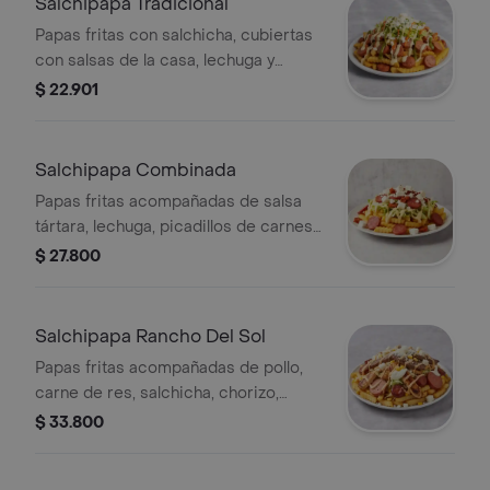
Salchipapa Tradicional
Papas fritas con salchicha, cubiertas
con salsas de la casa, lechuga y
queso costeño
$ 22.901
Salchipapa Combinada
Papas fritas acompañadas de salsa
tártara, lechuga, picadillos de carnes
frías ( super ranchera, butifarra,
$ 27.800
chorizo cunit) y queso costeño.
Salchipapa Rancho Del Sol
Papas fritas acompañadas de pollo,
carne de res, salchicha, chorizo,
super ranchera, butifarra, salas
$ 33.800
tártara, maíz tierno, mozzarella
derretido, lechuga, queso costeño y