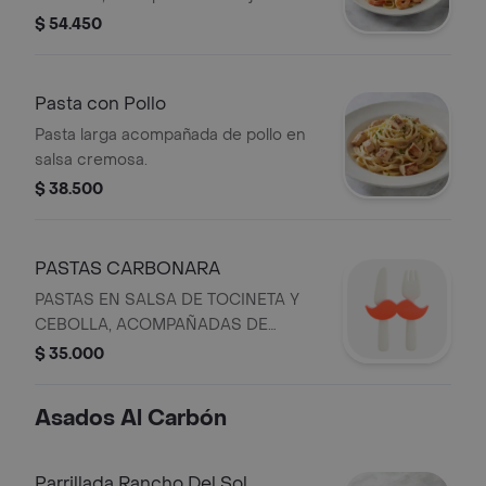
pan y queso parmesano.
$ 54.450
Pasta con Pollo
Pasta larga acompañada de pollo en
salsa cremosa.
$ 38.500
PASTAS CARBONARA
PASTAS EN SALSA DE TOCINETA Y
CEBOLLA, ACOMPAÑADAS DE
TAJADAS DE PAN Y QUESO
$ 35.000
PARMESANO
Asados Al Carbón
Parrillada Rancho Del Sol