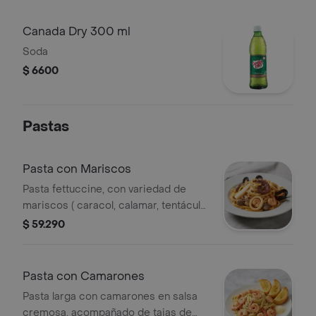
Canada Dry 300 ml
Soda
$ 6600
Pastas
Pasta con Mariscos
Pasta fettuccine, con variedad de
mariscos ( caracol, calamar, tentáculo,
camarón fresco, palmitos y mejillón.
$ 59.290
en salsa cremosa. Acompañados de
rodajas de pan y queso parmesano
Pasta con Camarones
Pasta larga con camarones en salsa
cremosa, acompañado de tajas de