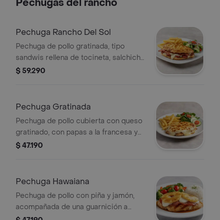
Pechugas del rancho
Pechuga Rancho Del Sol
Pechuga de pollo gratinada, tipo
sandwis rellena de tocineta, salchicha
ranchera y queso mozzarella.
$ 59.290
Acompañada con papas francesas y
ensalada fresca
Pechuga Gratinada
Pechuga de pollo cubierta con queso
gratinado, con papas a la francesa y
ensalada.
$ 47.190
Pechuga Hawaiana
Pechuga de pollo con piña y jamón,
acompañada de una guarnición a
elección.