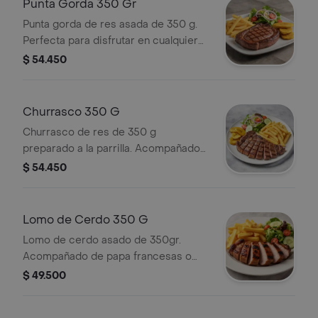
Punta Gorda 350 Gr
Punta gorda de res asada de 350 g.
Perfecta para disfrutar en cualquier
ocasión. acompañada de papas
$ 54.450
francesas o patacones y ensalada
fresca
Churrasco 350 G
Churrasco de res de 350 g
preparado a la parrilla. Acompañado
con papas francesas o patacones y
$ 54.450
ensalada fresca
Lomo de Cerdo 350 G
Lomo de cerdo asado de 350gr.
Acompañado de papa francesas o
patacones y ensalada fresca
$ 49.500