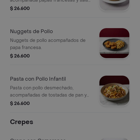
acompañada papas francesas y salsa
de tomate
$ 26.600
Nuggets de Pollo
Nuggets de pollo acompañados de
papa francesa.
$ 26.600
Pasta con Pollo Infantil
Pasta con pollo desmechado,
acompañadas de tostadas de pan y
queso parmesano, ideal para niños.
$ 26.600
Crepes