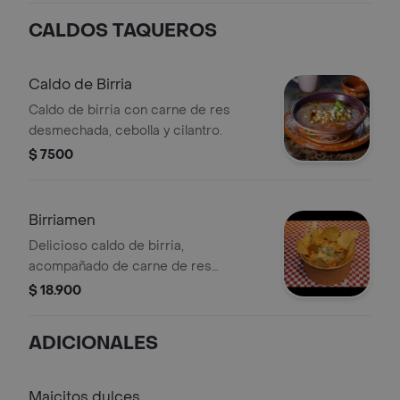
CALDOS TAQUEROS
Caldo de Birria
Caldo de birria con carne de res
desmechada, cebolla y cilantro.
$ 7500
Birriamen
Delicioso caldo de birria,
acompañado de carne de res
desmechada, pasta, queso, nachos,
$ 18.900
cebolla y perejil.
ADICIONALES
Maicitos dulces