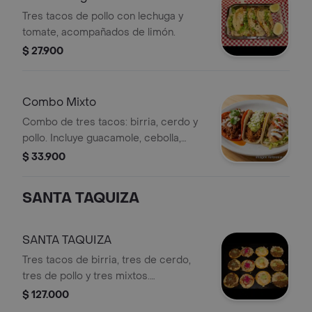
Tres tacos de pollo con lechuga y
tomate, acompañados de limón.
$ 27.900
Combo Mixto
Combo de tres tacos: birria, cerdo y
pollo. Incluye guacamole, cebolla,
cilantro y queso.
$ 33.900
SANTA TAQUIZA
SANTA TAQUIZA
Tres tacos de birria, tres de cerdo,
tres de pollo y tres mixtos.
Acompañado de caldo de birria.
$ 127.000