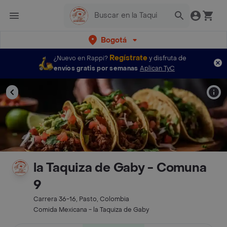
Bogotá
Regístrate
¿Nuevo en Rappi?
y disfruta de
envíos gratis por semanas
Aplican TyC
la Taquiza de Gaby - Comuna
9
Carrera 36-16, Pasto, Colombia
Comida Mexicana - la Taquiza de Gaby