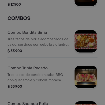
$ 17.500
COMBOS
Combo Bendita Birria
Tres tacos de birria acompañados de
caldo, servidos con cebolla y cilantro.
Incluye limón para realzar el sabor.
$ 33.900
Combo Triple Pecado
Tres tacos de cerdo en salsa BBQ
con guacamole y cebolla morada
encurtida.
$ 33.900
Combo Sagrado Pollo