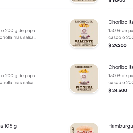
$ 19.900
/o tocineta y/o
porción de s
Choribolita
 o 200 g de papa
150 G de pa
riolla más salsa
casco o 200
cocheros, porción
queso chedd
$ 29.200
o tocineta o jamón
de choriboli
jamón pernil
Choribolit
 o 200 g de papa
150 G de pa
riolla más salsa
casco o 200
cocheros y
queso chedd
$ 24.500
de choriboli
pernil.
a 105 g
Hamburgue