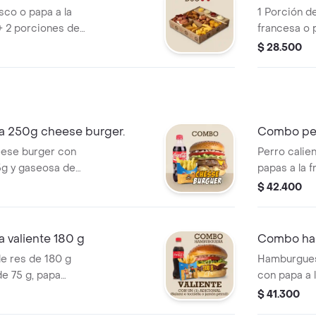
sco o papa a la
1 Porción d
 + 2 porciones de
francesa o p
itas + 2 pinchos
salchibolita
$ 28.500
 de yuca + 2
apanado + 2
arepa + salsas.
+ salsas.
 250g cheese burger.
Combo perr
ese burger con
Perro calien
5g y gaseosa de
papas a la f
de 100 g o 
$ 42.400
gaseosa de
valiente 180 g
Combo ham
e res de 180 g
Hamburgues
de 75 g, papa
con papa a 
 casco de 100 g y
criolla de 
$ 41.300
gaseosa de