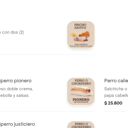
 con dos (2)
iperro pionero
Perro cali
eso doble crema,
Salchicha o
ebolla y salsas.
papa cabello
salami o toc
$ 25.800
iperro justiciero