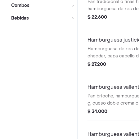
Pan tradicional o finas h
Combos
hamburguesa de res de
doble crema o queso ti
$ 22.600
Bebidas
cabello de ángel, vegeta
Hamburguesa justici
Hamburguesa de res de
cheddar, papa cabello d
frescos y opción de sal
$ 27.200
jamón pernil en pan trad
hierbas.
Hamburguesa valient
Pan brioche, hamburgue
g, queso doble crema o
cheddar, papa cabello d
$ 34.000
vegetales, salsas, salam
jamón pernil.
Hamburguesa valient