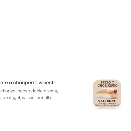
ente o choriperro valiente
 chorizo, queso doble crema,
 de ángel, salsas, cebolla ,
ineta o jamón pernil.