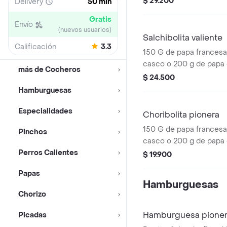
$ 29.200
Delivery
50 min
de salchibolita, salami y
Gratis
jamón pernil.
Envío
(nuevos usuarios)
Salchibolita valiente
Calificación
3.3
150 G de papa francesa
casco o 200 g de papa c
más de Cocheros
queso cheddar o salsa 
$ 24.500
de salchibolita, salami 
Hamburguesas
pernil.
Especialidades
Choribolita pionera
150 G de papa francesa
Pinchos
casco o 200 g de papa c
Perros Calientes
queso cheddar o salsa 
$ 19.900
porción de choribolita.
Papas
Hamburguesas
Chorizo
Hamburguesa pioner
Picadas