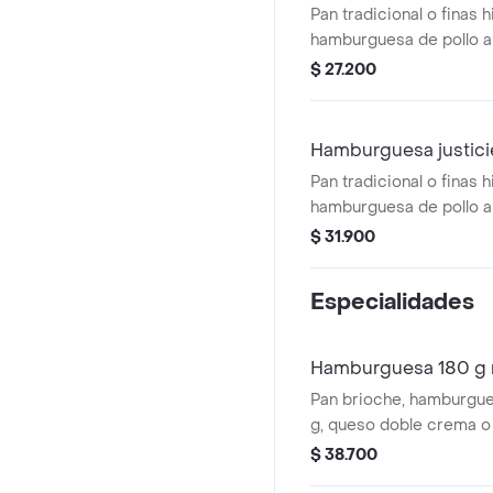
Pan tradicional o finas h
hamburguesa de pollo a
queso doble crema o qu
$ 27.200
papa cabello de ángel, v
salami o tocineta o jamó
Hamburguesa justici
Pan tradicional o finas h
hamburguesa de pollo a
queso doble crema o qu
$ 31.900
papa cabello de ángel, v
salami y/o tocineta y/o 
Especialidades
Hamburguesa 180 g 
Pan brioche, hamburgue
g, queso doble crema o
cheddar, papa cabello d
$ 38.700
vegetales, salami, peppe