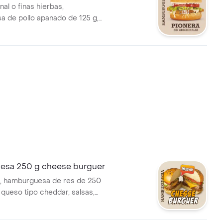
nal o finas hierbas,
 de pollo apanado de 125 g,
 crema o queso tipo cheddar,
 de ángel, vegetales y salsas.
sa 250 g cheese burguer
, hamburguesa de res de 250
 queso tipo cheddar, salsas,
o de ángel y vegetales.