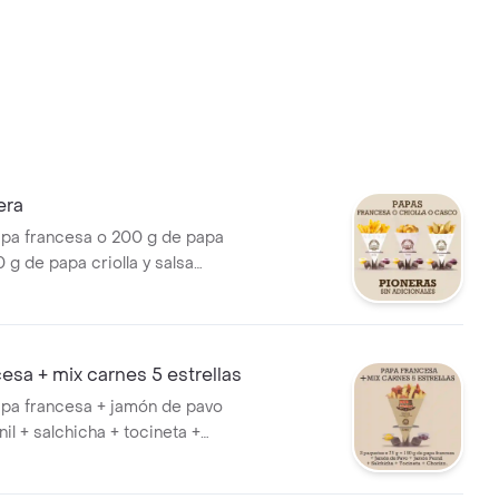
era
pa francesa o 200 g de papa
 g de papa criolla y salsa
dar.
esa + mix carnes 5 estrellas
pa francesa + jamón de pavo
il + salchicha + tocineta +