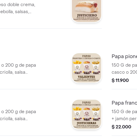
eso doble crema,
ebolla, salsas,
jamón pernil.
Papa pion
 o 200 g de papa
150 G de pa
iolla, salsa
casco o 200
 tocineta o jamón
queso ched
$ 11.900
Papa franc
 o 200 g de papa
150 G de pa
iolla, salsa
+ jamón pern
/o tocineta y/o
chorizo.
$ 22.000