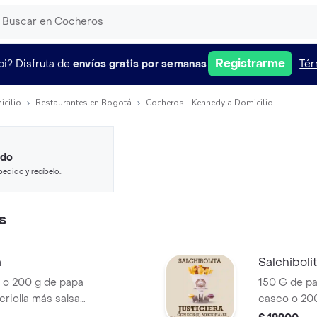
Registrarme
pi?
Disfruta de
envíos gratis por semanas
Tér
icilio
Restaurantes en Bogotá
Cocheros - Kennedy a Domicilio
ido
pedido y recíbelo
s
a
Salchiboli
 o 200 g de papa
150 G de pa
riolla más salsa
casco o 200
cocheros, porción
queso chedd