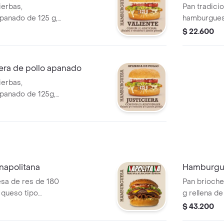
ierbas,
Pan tradicio
panado de 125 g,
hamburguesa
eso tipo cheddar,
queso doble
$ 22.600
egetales, salsas,
papa cabello
n pernil.
era de pollo apanado
ierbas,
panado de 125g,
eso tipo cheddar,
egetales, salsas,
jamón pernil.
napolitana
Hamburgue
sa de res de 180
Pan brioche
 queso tipo
g rellena de
e ángel,
papa cabell
$ 43.200
roni y salsa