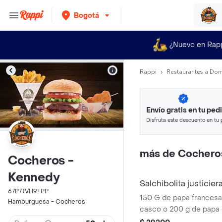
Bogotá
¿Nuevo en Rap
Rappi
Restaurantes a Dom
Envío gratis en tu ped
Disfruta este descuento en tu 
en minutos.
más de Cochero
Cocheros -
Kennedy
Salchibolita justicier
67P7JVH9+PP
150 G de papa francesa
Hamburguesa - Cocheros
casco o 200 g de papa c
queso cheddar o salsa 