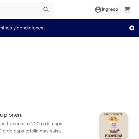
Ingreso
minos y condiciones
ta pionera
pa francesa o 200 g de papa
 g de papa criolla más salsa
ar o salsa cocheros y