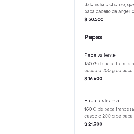
Salchicha o chorizo, qu
papa cabello de ángel, c
salami y/o tocineta y/o 
$ 30.500
Papas
Papa valiente
150 G de papa francesa
casco o 200 g de papa cr
queso cheddar, salami o
$ 16.600
pernil.
Papa justiciera
150 G de papa francesa
casco o 200 g de papa cr
queso cheddar, salami y
$ 21.300
jamón pernil.