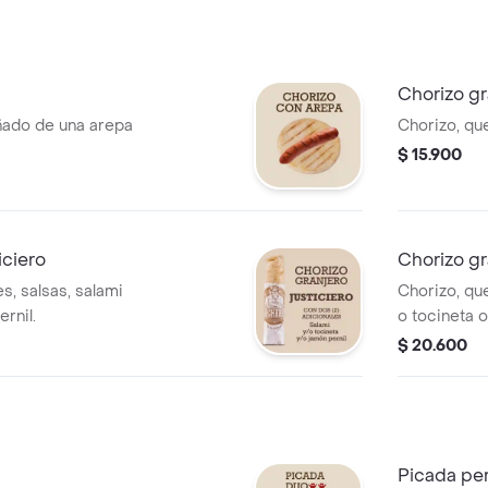
Chorizo gr
ado de una arepa
Chorizo, que
$ 15.900
iciero
Chorizo gr
s, salsas, salami
Chorizo, que
rnil.
o tocineta o
$ 20.600
Picada pe