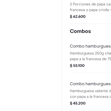
2 Porciones de papa ca
francesa o papa criolla
salchibolitas o choribol
$ 62.600
apanados + 4 croquetas
porciones de salami + 1 
Combos
Combo hamburguesa
Hamburguesa 250g che
papa a la francesa de 7
400ml.
$ 55.100
Combo hamburguesa 
Hamburguesa valiente d
con papa a la francesa 
criolla de 100 g o papa
$ 45.200
gaseosa de 400 ml.