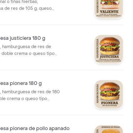
nal o finas hierbas,
a de res de 105 g, queso
 o queso tipo cheddar, papa
ngel, vegetales, salsas, salami
 jamón pernil.
sa justiciera 180 g
, hamburguesa de res de
 doble crema o queso tipo
pa cabello de ángel,
alsas, salami y/o tocineta y/o
.
sa pionera 180 g
, hamburguesa de res de 180
ble crema o queso tipo
pa cabello de ángel, vegetales
sa pionera de pollo apanado