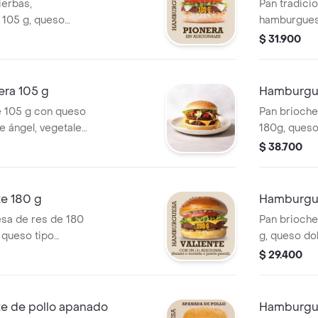
ierbas,
Pan tradicio
 105 g, queso
hamburgues
po cheddar, papa
doble crema
$ 31.900
les y salsas.
cabello de á
o tocineta o
era 105 g
Hamburgue
 105 g con queso
Pan brioche
e ángel, vegetales
180g, queso
ami, tocineta o
cheddar, pa
$ 38.700
icional o finas
vegetales, s
jamón pernil
e 180 g
Hamburgue
sa de res de 180
Pan brioche
 queso tipo
g, queso do
e ángel,
cheddar, pa
$ 29.400
i o tocineta o
y salsas.
e de pollo apanado
Hamburgue