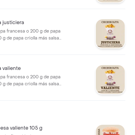
alchibolita.
 justiciera
pa francesa o 200 g de papa
 g de papa criolla más salsa
ar o salsa cocheros, porción
ta, salami y/o tocineta y/o
.
a valiente
pa francesa o 200 g de papa
 g de papa criolla más salsa
ar o salsa cocheros, porción
ta, salami o tocineta o jamón
sa valiente 105 g