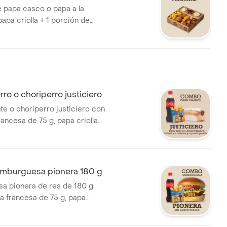
e papa casco o papa a la
apa criolla + 1 porción de
 o choribolita + 1 pincho
 croquetas de yuca + 1 arepa
o o choriperro justiciero
te o choriperro justiciero con
rancesa de 75 g, papa criolla
papa casco de 100 g y
 400 ml.
burguesa pionera 180 g
a pionera de res de 180 g
la francesa de 75 g, papa
100 g o papa casco de 100 g y
 400 ml.