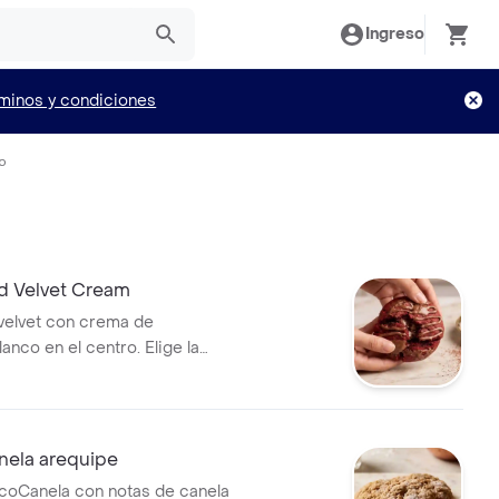
Ingreso
minos y condiciones
io
d Velvet Cream
 velvet con crema de
anco en el centro. Elige la
 orden.
nela arequipe
coCanela con notas de canela