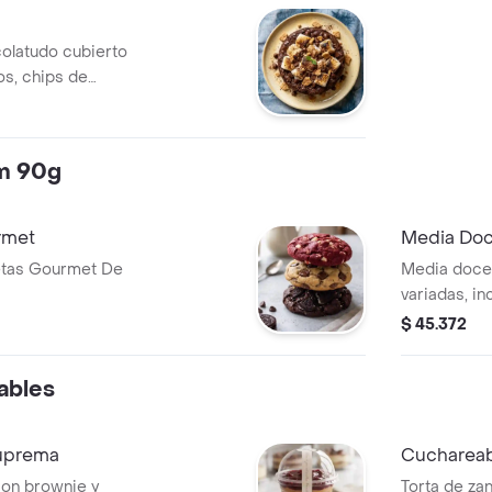
olatudo cubierto
os, chips de
antes de galleta
um 90g
rmet
Media Doc
etas Gourmet De
Media docen
variadas, i
chispas de 
$ 45.372
espolvoread
ables
suprema
Cuchareabl
on brownie y
Torta de za