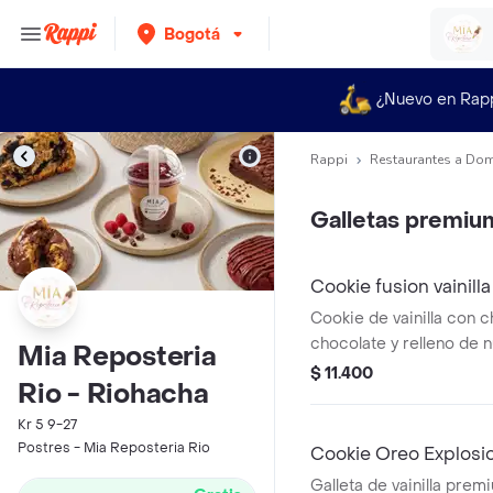
Bogotá
¿Nuevo en Rap
Rappi
Restaurantes a Dom
Galletas premiu
Cookie fusion vainill
Cookie de vainilla con 
chocolate y relleno de nu
Mia Reposteria
$ 11.400
Rio - Riohacha
Kr 5 9-27
Postres - Mia Reposteria Rio
Cookie Oreo Explosi
Galleta de vainilla pre