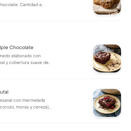
chocolate. Cantidad a
iple Chocolate
medo elaborado con
eal y cobertura suave de
utal
tesanal con mermelada
, corozo, moras y cereza),
erretido y frutas frescas
uesas y moras.