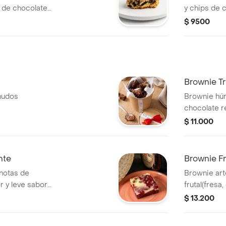
 de chocolate
y chips de 
en a elección.
elección.
$ 9500
Brownie Tr
hudos
Brownie hú
chocolate r
ganache.
$ 11.000
nte
Brownie Fr
 notas de
Brownie ar
r y leve sabor
frutal(fresa
chispas de
chocolate d
$ 13.200
como framb