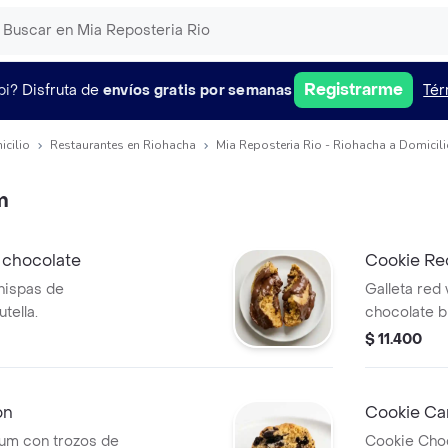
Registrarme
pi?
Disfruta de
envíos gratis por semanas
Tér
icilio
Restaurantes en Riohacha
Mia Reposteria Rio - Riohacha a Domicil
m
a chocolate
Cookie Re
chispas de
Galleta red
tella.
chocolate bl
cantidad de
$ 11.400
on
Cookie Ca
mium con trozos de
Cookie Cho