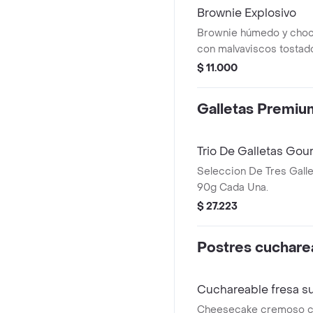
Brownie Explosivo
Brownie húmedo y choc
con malvaviscos tostad
chocolate y trozos croc
$ 11.000
graham.
Galletas Premi
Trio De Galletas Gou
Seleccion De Tres Gall
90g Cada Una.
$ 27.223
Postres cuchare
Cuchareable fresa 
Cheesecake cremoso c