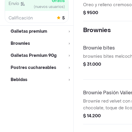
Gratis
Envío
Oreo y relleno cremoso
(nuevos usuarios)
blanco, cantidad de ord
$ 9500
Calificación
5
Brownies
Galletas premium
Brownies
Brownie bites
Galletas Premium 90g
brownies bites melcoc
$ 31.000
Postres cuchareables
Bebidas
Brownie Pasión Valie
Brownie red velvet con
chocolate, toque de lico
picante. Decorado con 
$ 14.200
chocolate.