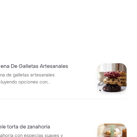
ena De Galletas Artesanales
a de galletas artesanales
ncluyendo opciones con
chocolate, nueces y
as con azúcar glas.
e torta de zanahoria
nahoria con especias suaves y