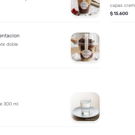
capas cremo
cuchara.
$ 15.600
entacion
te doble
e 300 ml.