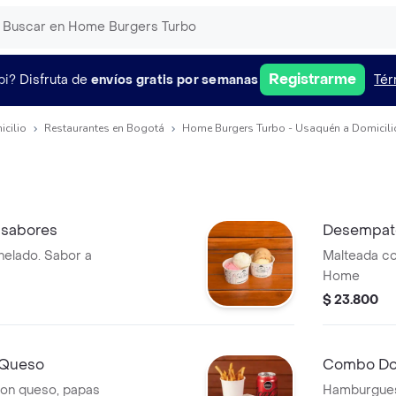
Registrarme
pi?
Disfruta de
envíos gratis por semanas
Tér
icilio
Restaurantes en Bogotá
Home Burgers Turbo - Usaquén a Domicili
 sabores
Desempat
helado. Sabor a
Malteada co
Home
$ 23.800
 Queso
Combo Do
on queso, papas
Hamburgues