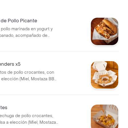
de Pollo Picante
pollo marinada en yogurt y
apanado, acompañado de
repollo (coleslaw) y salsa
enders x5
itos de pollo crocantes, con
 elección (Miel, Mostaza BBQ,
te o Salsa Home)
ites
echuga de pollo crocantes,
sa a elección (Miel, Mostaza