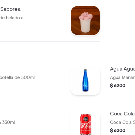
2 Sabores.
 de helado a
Agua Agua
 botella de 500ml
Agua Manant
$ 6200
Coca Cola
a 330ml.
Coca Cola S
$ 6200