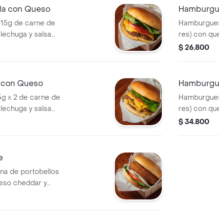
la con Queso
Hamburgue
115g de carne de
Hamburguesa
 lechuga y salsa
res) con qu
y salsa Ho
$ 26.800
 con Queso
Hamburgue
g x 2 de carne de
Hamburguesa
 lechuga y salsa
res) con qu
y salsa Ho
$ 34.800
e
na de portobellos
ueso cheddar y
 de tomate,