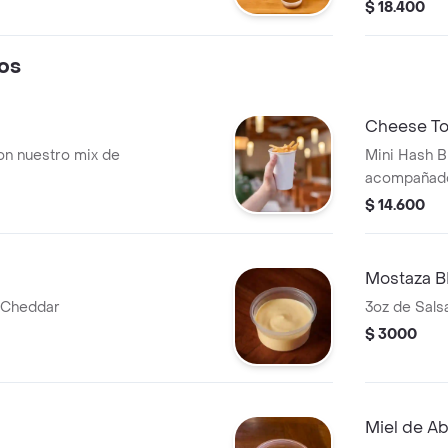
Home)
BBQ, Salsa 
$ 18.400
os
Cheese To
on nuestro mix de
Mini Hash B
acompañado
cebolla cru
$ 14.600
Mostaza 
 Cheddar
3oz de Sal
$ 3000
Miel de Ab