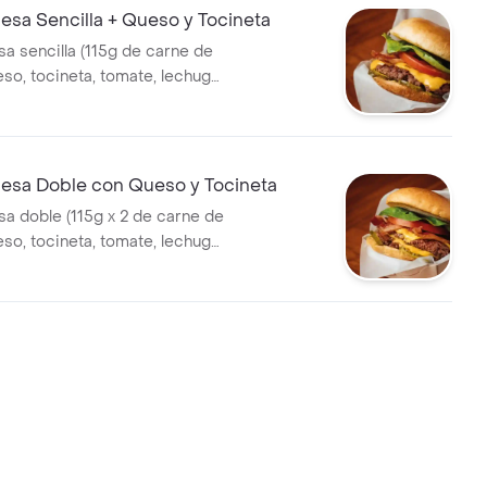
sa Sencilla + Queso y Tocineta
 sencilla (115g de carne de
eso, tocineta, tomate, lechuga
me
sa Doble con Queso y Tocineta
 doble (115g x 2 de carne de
eso, tocineta, tomate, lechuga
me