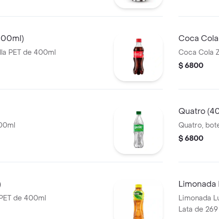
400ml)
Coca Cola
lla PET de 400ml
Coca Cola Z
$ 6800
Quatro (4
400ml
Quatro, bot
$ 6800
)
Limonada 
a PET de 400ml
Limonada Lu
Lata de 269