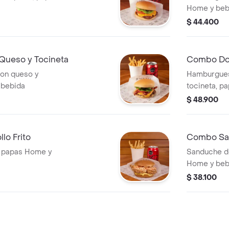
Home y beb
$ 44.400
Queso y Tocineta
Combo Dob
on queso y
Hamburgues
 bebida
tocineta, p
$ 48.900
o Frito
Combo San
, papas Home y
Sanduche de
Home y beb
$ 38.100