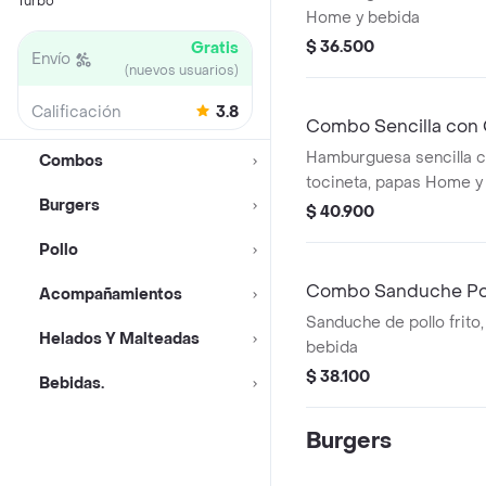
Turbo
Home y bebida
$ 36.500
Gratis
Envío
(nuevos usuarios)
Calificación
3.8
Combo Sencilla con 
Hamburguesa sencilla c
Combos
tocineta, papas Home y
Burgers
$ 40.900
Pollo
Combo Sanduche Poll
Acompañamientos
Sanduche de pollo frito
Helados Y Malteadas
bebida
$ 38.100
Bebidas.
Burgers