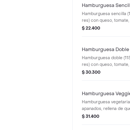
Hamburguesa Sencil
Hamburguesa sencilla (
res) con queso, tomate,
Home
$ 22.400
Hamburguesa Doble
Hamburguesa doble (115
res) con queso, tomate,
Home
$ 30.300
Hamburguesa Veggi
Hamburguesa vegetaria
apanados, rellena de q
mozzarella, acompañada
$ 31.400
lechuga y salsa Home