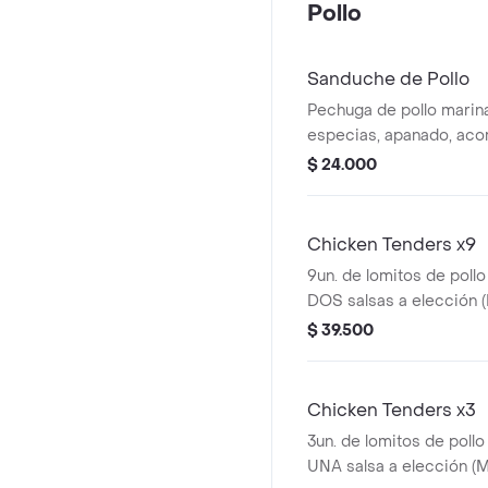
Pollo
Sanduche de Pollo
Pechuga de pollo marina
especias, apanado, ac
ensalada de repollo (co
$ 24.000
Chicken Tenders x9
9un. de lomitos de poll
DOS salsas a elección (
BBQ, Salsa Picante o S
$ 39.500
Chicken Tenders x3
3un. de lomitos de poll
UNA salsa a elección (M