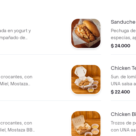
Sanduche 
da en yogurt y
Pechuga de 
ompañado de
especias, 
leslaw)
ensalada de 
$ 24.000
picante
Chicken T
o crocantes, con
5un. de lom
Miel, Mostaza
UNA salsa a
alsa Home)
Salsa Pican
$ 22.400
Chicken B
o crocantes, con
Trozos de p
iel, Mostaza BBQ,
con UNA sal