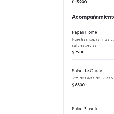
Salsa Picante o Salsa 
$ 13.900
Acompañamient
Papas Home
Nuestras papas fritas c
sal y especias
$ 7900
Salsa de Queso
3oz. de Salsa de Queso
$ 6800
Salsa Picante