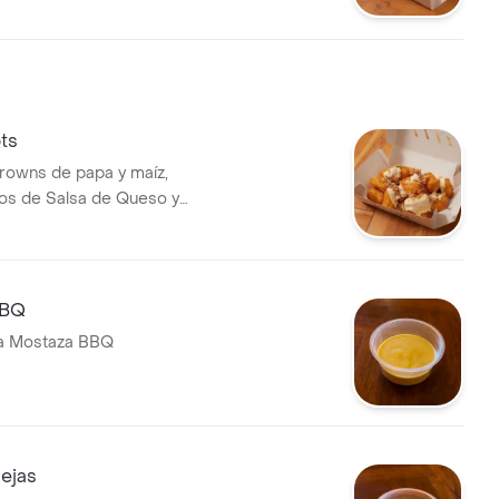
Picante o Salsa Home)
ts
rowns de papa y maíz,
s de Salsa de Queso y
nchy
BBQ
sa Mostaza BBQ
ejas