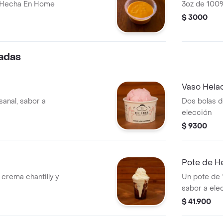
e Hecha En Home
3oz de 100
$ 3000
adas
Vaso Hela
sanal, sabor a
Dos bolas d
elección
$ 9300
Pote de He
crema chantilly y
Un pote de 1
sabor a ele
$ 41.900