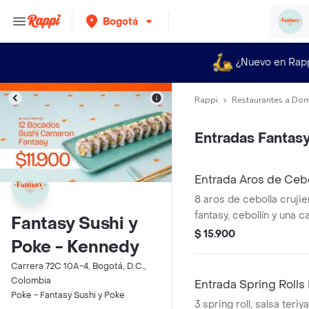
Bogotá
¿Nuevo en Rap
Rappi
Restaurantes a Dom
Entradas Fantas
Entrada Aros de Cebo
8 aros de cebolla crujie
fantasy, cebollín y una 
Fantasy Sushi y
en espiral con salsa Fan
$ 15.900
Poke - Kennedy
Carrera 72C 10A-4, Bogotá, D.C.,
Colombia
Entrada Spring Rolls
Poke - Fantasy Sushi y Poke
3 spring roll, salsa teriya