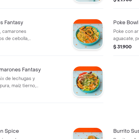
g roll, ajonjolí
agridulce, z
ajonjolí mixt
s Fantasy
Poke Bowl 
i, camarones
Poke con arr
os de cebolla,
aguacate, p
llín y salsa de la
agridulce, 
$ 31.900
cebollín y aj
amarones Fantasy
ix de lechugas y
ura, maíz tierno,
e, zanahoria,
ón Spice
Burrito Sus