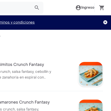
Ingreso
minos y condiciones
o
almitos Crunch Fantasy
runch, salsa fantasy, cebollín y
 zanahoria en espiral con
sy
amarones Crunch Fantasy
 crunch, salsa fantasy,