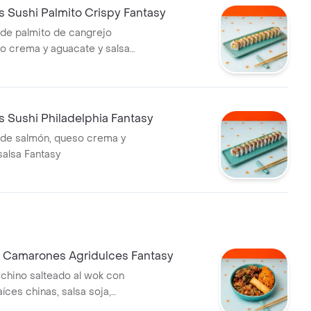
 Sushi Palmito Crispy Fantasy
de palmito de cangrejo
so crema y aguacate y salsa
 Sushi Philadelphia Fantasy
de salmón, queso crema y
salsa Fantasy
z Camarones Agridulces Fantasy
 chino salteado al wok con
aíces chinas, salsa soja,
crunch bañados en salsa