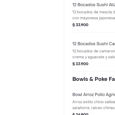
12 Bocados Sushi At
12 bocados de mezcla d
con mayonesa japonesa y
aguacate, queso crema 
$ 33.900
12 Bocados Sushi Ca
12 bocados de camarone
crema y aguacate y sals
$ 33.900
Bowls & Poke Fa
Bowl Arroz Pollo Agr
Arroz estilo chino salte
zanahoria, raíces chinas,
crunch bañado en salsa 
$ 26.900