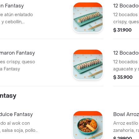
ún Fantasy
12 Bocados
e atún enlatado
12 bocados 
 cebollín,
crispy, que
y salsa Fantasy
Fantasy
$ 31.900
maron Fantasy
12 Bocados
s crispy, queso
12 bocados 
a Fantasy
aguacate y 
$ 35.900
ntasy
idulce Fantasy
Bowl Arro
ado al wok con
Arroz estilo
 salsa soja, pollo
zanahoria, r
agridulce,
camarones 
$ 29.900