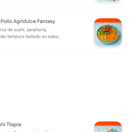
anahoria en espiral, 1 egg roll,
o, cebollín
Pollo Agridulce Fantasy
oz de sushi, zanahoria,
ollo tempura bañado en salsa
platano maduro, maíz tostado,
onjolí.
hi Tilapia