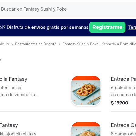
Registrarme
pi?
Disfruta de
envíos gratis por semanas
Tér
icilio
Restaurantes en Bogotá
Fantasy Sushi y Poke - Kennedy a Domicili
y
lla Fantasy
Entrada P
ntes, salsa
6 palmitos c
cama de zanahoria
una cama de
tasy
salsa Fanta
$ 19.900
 Fantasy
Entrada C
ki, ajonjolí mixto y
8 camarones