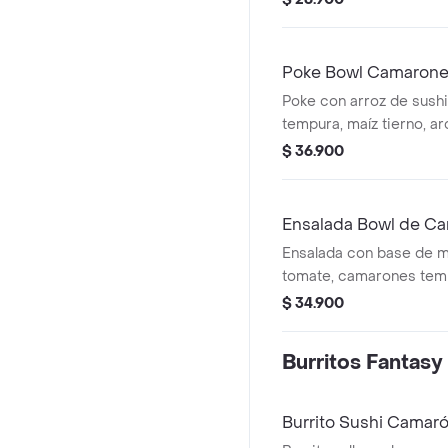
zanahoria en espiral, 1 eg
mixto, cebollín
Poke Bowl Camarone
Poke con arroz de sush
tempura, maíz tierno, ar
aguacate, zanahoria, cebo
$ 36.900
casa
Ensalada Bowl de C
Ensalada con base de m
tomate, camarones temp
aros de cebolla, aguacat
$ 34.900
cebollín y salsa.
Burritos Fantasy
Burrito Sushi Camar