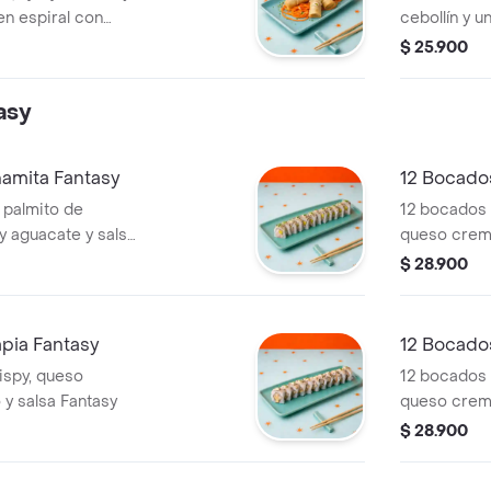
en espiral con
cebollín y 
espiral con 
$ 25.900
asy
namita Fantasy
12 Bocado
 palmito de
12 bocados 
y aguacate y salsa
queso crema
$ 28.900
apia Fantasy
12 Bocado
ispy, queso
12 bocados 
y salsa Fantasy
queso crema
Fantasy
$ 28.900