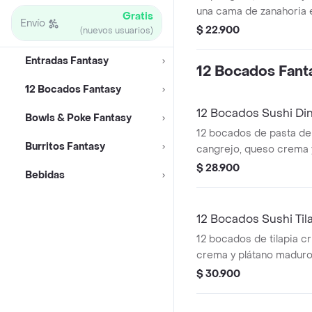
una cama de zanahoria 
Gratis
Envío
salsa Fantasy
$ 22.900
(nuevos usuarios)
Entradas Fantasy
12 Bocados Fant
12 Bocados Fantasy
12 Bocados Sushi Di
Bowls & Poke Fantasy
12 bocados de pasta de
Burritos Fantasy
cangrejo, queso crema 
Fantasy
$ 28.900
Bebidas
12 Bocados Sushi Til
12 bocados de tilapia cr
crema y plátano maduro 
$ 30.900