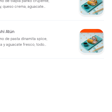
eno de tilapia panko crujiente,
sy, queso crema, aguacate
mpura crujiente, todo envuelto
sushi y alga nori con ajonjolí
shi Atún
eno de pasta dinamita spice,
 y aguacate fresco, todo
arroz de sushi y alga nori con
o.