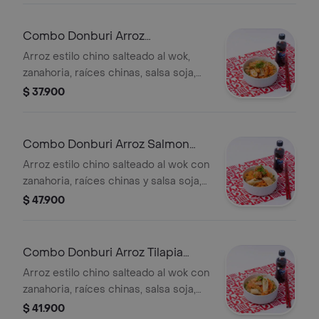
roll, ajonjolí mixto, cebollín y bebida a
elección
Combo Donburi Arroz
Camarones Agridulces
Arroz estilo chino salteado al wok,
zanahoria, raíces chinas, salsa soja,
palmito de cangrejo crunch, salsa de
$ 37.900
casa, zanahoria en espiral, 1 egg roll,
ajonjolí mixto, cebollín y bebida a
elección
Combo Donburi Arroz Salmon
Teriyaki
Arroz estilo chino salteado al wok con
zanahoria, raíces chinas y salsa soja,
salmón crunch bañado en salsa
$ 47.900
teriyaki, zanahoria en espiral, 1 egg
roll, ajonjolí mixto, cebollín y 1 salsa a
elegir y bebida a elección
Combo Donburi Arroz Tilapia
Agridulce
Arroz estilo chino salteado al wok con
zanahoria, raíces chinas, salsa soja,
tilapia crunch bañado en salsa
$ 41.900