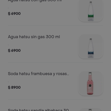
.
$ 6900
Agua hatsu sin gas 300 ml
.
$ 6900
Soda hatsu frambuesa y rosas
300 ml
.
$ 8900
Soda hatsu sandia albahaca 300