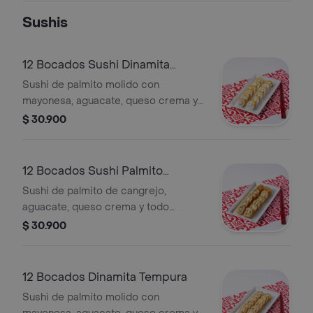
roll, ajonjolí mixto, cebollín.
Sushis
12 Bocados Sushi Dinamita
Maduro
Sushi de palmito molido con
mayonesa, aguacate, queso crema y
envuelto en plátano maduro.
$ 30.900
12 Bocados Sushi Palmito
Tempura
Sushi de palmito de cangrejo,
aguacate, queso crema y todo
tempurizado.
$ 30.900
12 Bocados Dinamita Tempura
Sushi de palmito molido con