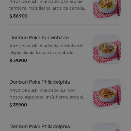
Arroz de sushi marinado, camarones
tempura, maíz tierno, aros de cebolla,
aguacate, zanahoria, ajonjolí, cebollín y
$ 36.900
salsa de la casa.
Donburi Poke Acevichado
Peruano
Arroz de sushi marinado, ceviche de
tilapia tilapia fresca con cebolla
morada, limón, cilantro, ajino moto,
$ 39.900
togashi y sal, camarones coco,
aguacate, maíz tostado, salsa
acevichada, zanahoria, cebollín y
Donburi Poke Philadelphia
ajonjolí.
Arroz de sushi marinado, salmón
fresco, aguacate, maíz tierno, aros de
cebolla, zanahoria, ajonjolí, cebollín y
$ 39.900
salsa de la casa.
Donburi Poke Philadelphia