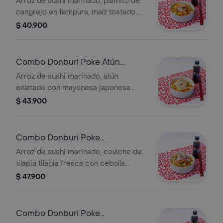
Arroz de sushi marinado, palmito de
cangrejo en tempura, maíz tostado,
aguacate, plátano maduro, mango,
$ 40.900
zanahoria, ajonjolí, cebollín, salsa de la
casa y bebida a elección.
Combo Donburi Poke Atún
Tropical
Arroz de sushi marinado, atún
enlatado con mayonesa japonesa,
cebollín, plátano maduro, aguacate,
$ 43.900
zanahoria, ajonjolí, cebollín, salsa de la
casa y bebida a elección.
Combo Donburi Poke
Acevichado Peruano
Arroz de sushi marinado, ceviche de
tilapia tilapia fresca con cebolla
morada, limón, cilantro, ajino moto,
$ 47.900
togashi y sal, camarones coco,
aguacate, maíz tostado, salsa
acevichada, zanahoria, cebollín,
Combo Donburi Poke
ajonjolí y bebida a elección.