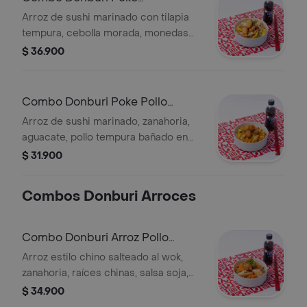
Acevichado
Arroz de sushi marinado con tilapia
tempura, cebolla morada, monedas
de plátano verde, maíz tostado, salsa
$ 36.900
acevichada, zanahoria, cebollín y
bebida a elección.
Combo Donburi Poke Pollo
Agridulce
Arroz de sushi marinado, zanahoria,
aguacate, pollo tempura bañado en
salsa agridulce, plátano maduro, maíz
$ 31.900
tostado, ajonjolí, cebollín, salsa de la
casa y bebida a elección.
Combos Donburi Arroces
Combo Donburi Arroz Pollo
Agridulce
Arroz estilo chino salteado al wok,
zanahoria, raíces chinas, salsa soja,
camarones crunch bañados en salsa
$ 34.900
agridulce, zanahoria en espiral, 1 egg