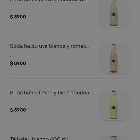
ml
.
$ 8900
Soda hatsu uva blanca y romeo
300 ml
.
$ 8900
Soda hatsu limón y hierbabuena
300 ml
.
$ 8900
Té hatsu blanco 400 ml