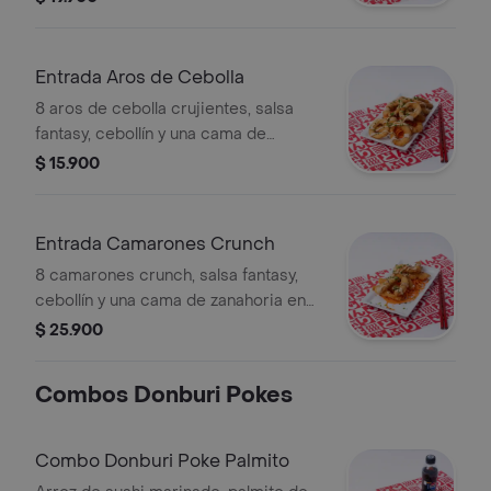
Entrada Aros de Cebolla
8 aros de cebolla crujientes, salsa
fantasy, cebollín y una cama de
zanahoria en espiral.
$ 15.900
Entrada Camarones Crunch
8 camarones crunch, salsa fantasy,
cebollín y una cama de zanahoria en
espiral.
$ 25.900
Combos Donburi Pokes
Combo Donburi Poke Palmito