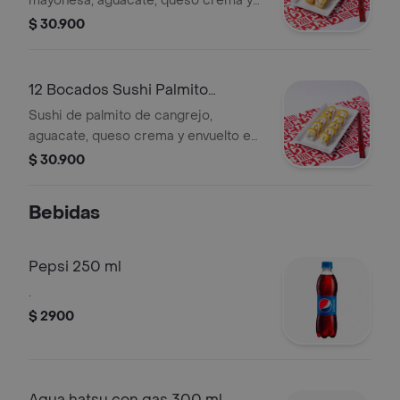
mayonesa, aguacate, queso crema y
todo tempurizado.
$ 30.900
12 Bocados Sushi Palmito
Maduro
Sushi de palmito de cangrejo,
aguacate, queso crema y envuelto en
plátano maduro.
$ 30.900
Bebidas
Pepsi 250 ml
.
$ 2900
Agua hatsu con gas 300 ml