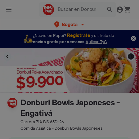
Bogotá
Regístrate
¿Nuevo en Rappi?
y disfruta de
envíos gratis por semanas
Aplican TyC
Donburi Bowls Japoneses -
Engativá
Carrera 71A BIS 63D-26
Comida Asiática - Donburi Bowls Japoneses