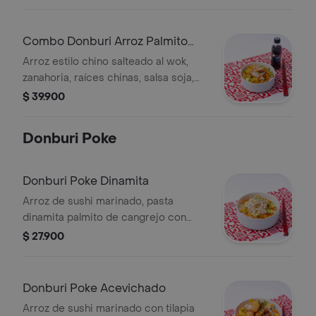
agridulce, zanahoria en espiral, 1 egg
roll, ajonjolí mixto, cebollín y bebida a
elección
Combo Donburi Arroz Palmito
Crunch
Arroz estilo chino salteado al wok,
zanahoria, raíces chinas, salsa soja,
pollo crunch bañado en salsa
$ 39.900
agridulce, zanahoria en espiral, 1 egg
roll, ajonjolí mixto, cebollín y bebida a
Donburi Poke
elección
Donburi Poke Dinamita
Arroz de sushi marinado, pasta
dinamita palmito de cangrejo con
mayonesa aguacate, plátano maduro,
$ 27.900
zanahoria, ajonjolí, cebollín y salsa de
la casa.
Donburi Poke Acevichado
Arroz de sushi marinado con tilapia