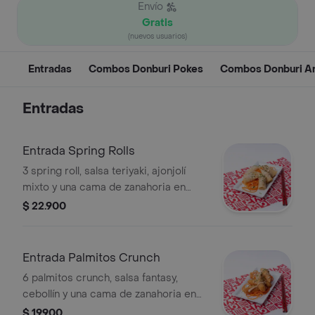
Envío
Gratis
(nuevos usuarios)
Entradas
Combos Donburi Pokes
Combos Donburi A
Entradas
Entrada Spring Rolls
3 spring roll, salsa teriyaki, ajonjolí
mixto y una cama de zanahoria en
espiral.
$ 22.900
Entrada Palmitos Crunch
6 palmitos crunch, salsa fantasy,
cebollín y una cama de zanahoria en
espiral.
$ 19.900