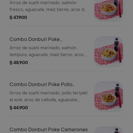
Philadelphia
Arroz de sushi marinado, salmón
fresco, aguacate, maíz tierno, aros de
cebolla, zanahoria, ajonjolí, cebollín,
$ 47.900
salsa de la casa y bebida a elección.
Combo Donburi Poke
Philadelphia Crunch
Arroz de sushi marinado, salmón
tempura, aguacate, maíz tierno, aros
de cebolla, zanahoria, ajonjolí cebollín,
$ 48.900
salsa de la casa y bebida a elección.
Combo Donburi Poke Pollo
Teriyaki
Arroz de sushi marinado, pollo teriyaki
al wok, aros de cebolla, aguacate,
zanahoria, cebollín, ajonjolí, salsa de la
$ 44.900
casa y bebida a elección.
Combo Donburi Poke Camarones