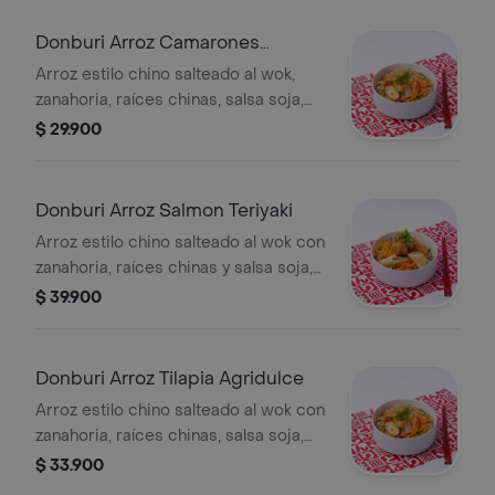
roll, ajonjolí mixto, cebollín.
Donburi Arroz Camarones
Agridulces
Arroz estilo chino salteado al wok,
zanahoria, raíces chinas, salsa soja,
palmito de cangrejo crunch, salsa de
$ 29.900
casa, zanahoria en espiral, 1 egg roll,
ajonjolí mixto, cebollín.
Donburi Arroz Salmon Teriyaki
Arroz estilo chino salteado al wok con
zanahoria, raíces chinas y salsa soja,
salmón crunch bañado en salsa
$ 39.900
teriyaki, zanahoria en espiral, 1 egg
roll, ajonjolí mixto, cebollín y 1 salsa a
elegir.
Donburi Arroz Tilapia Agridulce
Arroz estilo chino salteado al wok con
zanahoria, raíces chinas, salsa soja,
tilapia crunch bañado en salsa
$ 33.900
agridulce, zanahoria en espiral, 1 egg