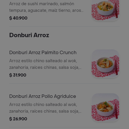
Crunch
Arroz de sushi marinado, salmón
tempura, aguacate, maíz tierno, aros
de cebolla, zanahoria, ajonjolí cebollín,
$ 40.900
y salsa de la casa.
Donburi Arroz
Donburi Arroz Palmito Crunch
Arroz estilo chino salteado al wok,
zanahoria, raíces chinas, salsa soja,
pollo crunch bañado en salsa
$ 31.900
agridulce, zanahoria en espiral, 1 egg
roll, ajonjolí mixto, cebollín.
Donburi Arroz Pollo Agridulce
Arroz estilo chino salteado al wok,
zanahoria, raíces chinas, salsa soja,
camarones crunch bañados en salsa
$ 26.900
agridulce, zanahoria en espiral, 1 egg