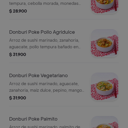
tempura, cebolla morada, monedas
de plátano verde, maíz tostado, salsa
$ 28.900
acevichada, zanahoria y cebollín.
Donburi Poke Pollo Agridulce
Arroz de sushi marinado, zanahoria,
aguacate, pollo tempura bañado en
salsa agridulce, plátano maduro, maíz
$ 31.900
tostado, ajonjolí, cebollín y salsa de la
casa.
Donburi Poke Vegetariano
Arroz de sushi marinado, aguacate,
zanahoria, maíz dulce, pepino, mango,
cebolla crispy, ajonjolí, cebollín y salsa
$ 31.900
de la casa.
Donburi Poke Palmito
Arroz de sushi marinado, palmito de