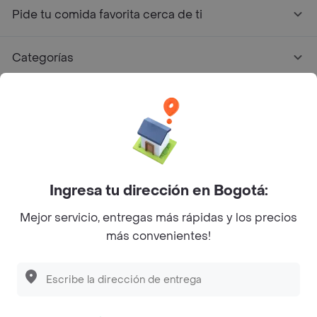
Pide tu comida favorita cerca de ti
Categorías
Únete a Rappi
Sobre Rappi
Facebook
Twitter
Instagram
Ingresa tu dirección en Bogotá:
Mejor servicio, entregas más rápidas y los precios
©
2026
Rappi Inc. All rights reserved.
más convenientes!
Rappi S.A.S. --- NIT 900.843.898-9 --- Calle 63 # 16A-02
Bogotá D.C. --- notificacionesrappi@rappi.com