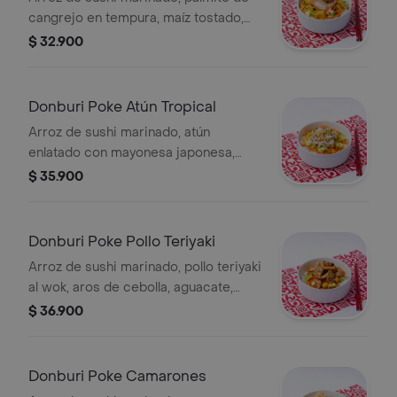
cangrejo en tempura, maíz tostado,
aguacate, plátano maduro, mango,
$ 32.900
zanahoria, ajonjolí, cebollín y salsa de
la casa.
Donburi Poke Atún Tropical
Arroz de sushi marinado, atún
enlatado con mayonesa japonesa,
cebollín, plátano maduro, aguacate,
$ 35.900
zanahoria, ajonjolí, cebollín y salsa de
la casa.
Donburi Poke Pollo Teriyaki
Arroz de sushi marinado, pollo teriyaki
al wok, aros de cebolla, aguacate,
zanahoria, cebollín, ajonjolí y salsa de
$ 36.900
la casa.
Donburi Poke Camarones