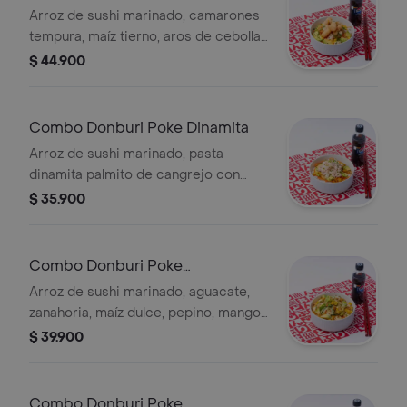
Arroz de sushi marinado, camarones
tempura, maíz tierno, aros de cebolla,
aguacate, zanahoria, ajonjolí, cebollín,
$ 44.900
salsa de la casa y bebida a elección.
Combo Donburi Poke Dinamita
Arroz de sushi marinado, pasta
dinamita palmito de cangrejo con
mayonesa aguacate, plátano maduro,
$ 35.900
zanahoria, ajonjolí, cebollín, salsa de la
casa y bebida a elección.
Combo Donburi Poke
Vegetariano
Arroz de sushi marinado, aguacate,
zanahoria, maíz dulce, pepino, mango,
cebolla crispy, ajonjolí, cebollín, salsa
$ 39.900
de la casa y bebida a elección.
Combo Donburi Poke