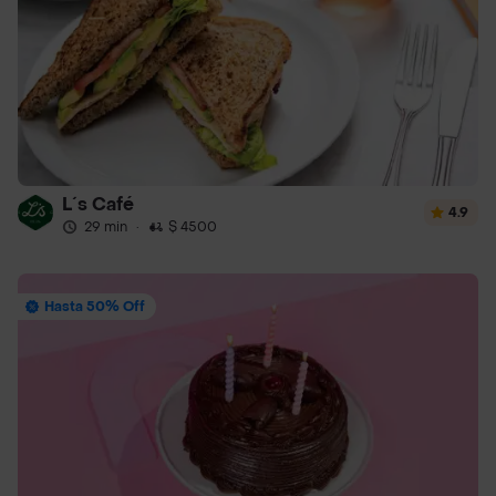
L´s Café
4.9
29 min
·
$ 4500
Hasta 50% Off