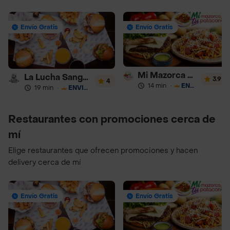
Envío Gratis
Envío Gratis
Mi Mazorca Tu Patacón
La Lucha Sanguchería
3.9
4
14 min
·
ENVÍO GRATIS
19 min
·
ENVÍO GRATIS
Restaurantes con promociones cerca de
mí
Elige restaurantes que ofrecen promociones y hacen
delivery cerca de mí
Envío Gratis
Envío Gratis