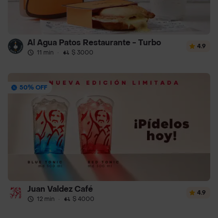
Al Agua Patos Restaurante - Turbo
4.9
11 min
·
$ 3000
50% OFF
Juan Valdez Café
4.9
12 min
·
$ 4000