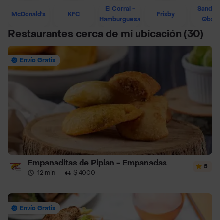
El Corral -
Sandwi
McDonald's
KFC
Frisby
Hamburguesa
Qban
Restaurantes cerca de mi ubicación
(30)
Envío Gratis
Empanaditas de Pipian - Empanadas
5
12 min
·
$ 4000
Envío Gratis