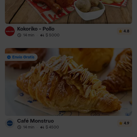
Kokoriko - Pollo
4.8
14 min
·
$ 5000
Envío Gratis
Café Monstruo
4.9
14 min
·
$ 4500