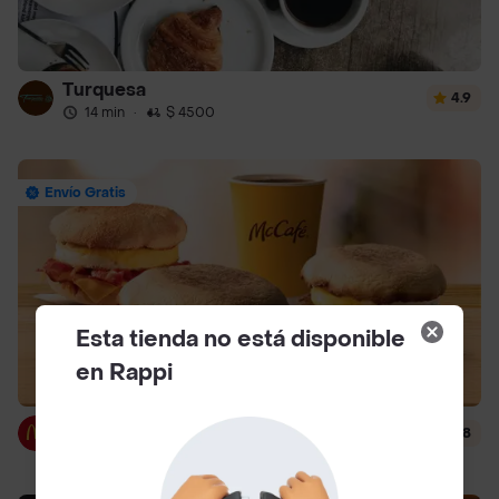
Turquesa
4.9
14 min
·
$ 4500
Envío Gratis
Esta tienda no está disponible
en Rappi
McDonald's
4.8
14 min
·
$ 3000