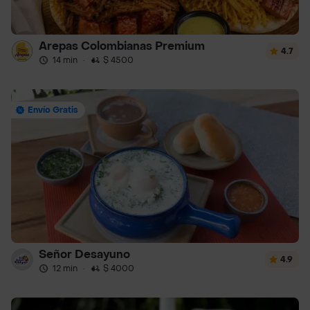
Arepas Colombianas Premium
4.7
14 min
·
$ 4500
Envío Gratis
Señor Desayuno
4.9
12 min
·
$ 4000