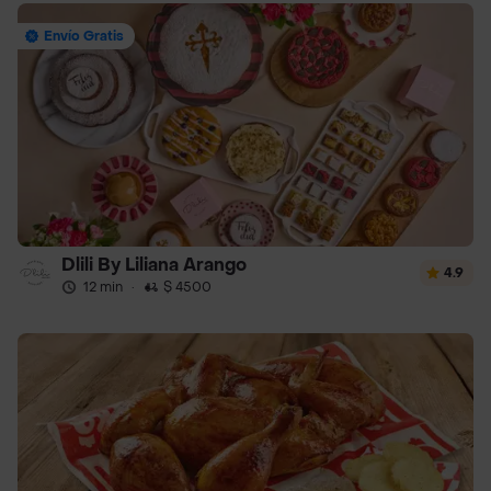
Envío Gratis
Dlili By Liliana Arango
4.9
12 min
·
$ 4500