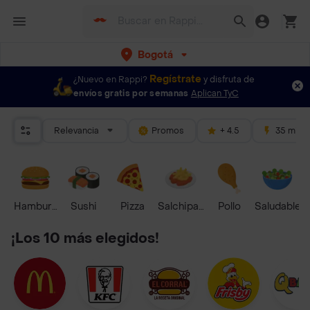
Bogotá
Regístrate
¿Nuevo en Rappi?
y disfruta de
envíos gratis por semanas
Aplican TyC
Relevancia
Promos
+ 4.5
35 mins
Hamburguesa
Sushi
Pizza
Salchipapas
Pollo
Saludable
¡Los 10 más elegidos!