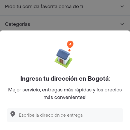
Pide tu comida favorita cerca de ti
Categorías
Únete a Rappi
Sobre Rappi
Facebook
Twitter
Instagram
Ingresa tu dirección en Bogotá:
Mejor servicio, entregas más rápidas y los precios
©
2026
Rappi Inc. All rights reserved.
más convenientes!
Rappi S.A.S. --- NIT 900.843.898-9 --- Calle 63 # 16A-02
Bogotá D.C. --- notificacionesrappi@rappi.com