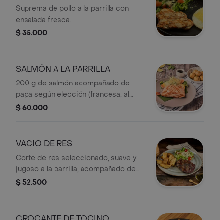
Suprema de pollo a la parrilla con
ensalada fresca.
$ 35.000
SALMÓN A LA PARRILLA
200 g de salmón acompañado de
papa según elección (francesa, al
vapor o puré), arepa tipo media tela
$ 60.000
con queso Colanta, ensalada fresca y
una rodaja de limón.
VACIO DE RES
Corte de res seleccionado, suave y
jugoso a la parrilla, acompañado de
papa según elección (francesa, al
$ 52.500
vapor o puré), arepa tipo media tela y
ensalada fresca.
CROCANTE DE TOCINO