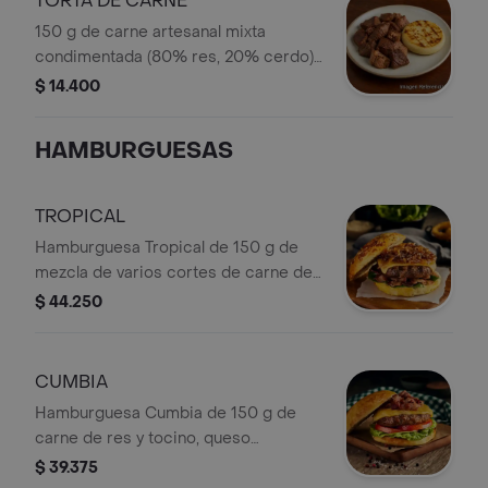
TORTA DE CARNE
150 g de carne artesanal mixta
condimentada (80% res, 20% cerdo)
a la parrilla, acompañada de arepa
$ 14.400
tipo media tela.
HAMBURGUESAS
TROPICAL
Hamburguesa Tropical de 150 g de
mezcla de varios cortes de carne de
res, queso cheddar Colanta, cebolla
$ 44.250
caramelizada, tocineta Colanta,
cogollo europeo y pan brioche
artesanal. Papas a elección: En
CUMBIA
cascos y francesas.
Hamburguesa Cumbia de 150 g de
carne de res y tocino, queso
Monterey Jack Colanta, tocineta
$ 39.375