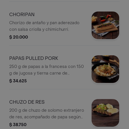
CHORIPAN
Chorizo de antaño y pan aderezado
con salsa criolla y chimichurri.
$ 20.000
PAPAS PULLED PORK
250 g de papas a la francesa con 150
g de jugosa y tierna carne de
bondiola de cerdo en salsa de la casa,
$ 34.625
queso doble crema Colanta,
parmesano Colanta y cebollín.
CHUZO DE RES
200 g de chuzo de solomo extranjero
de res, acompañado de papa según
elección (francesa, al vapor o puré),
$ 38.750