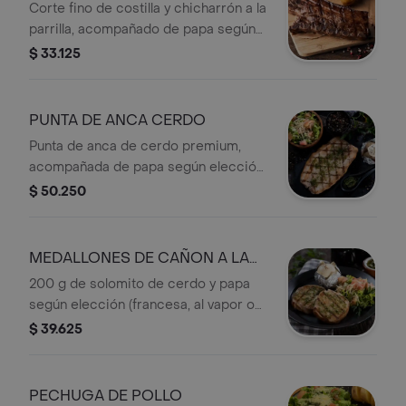
Corte fino de costilla y chicharrón a la
parrilla, acompañado de papa según
elección (francesa, al vapor o puré),
$ 33.125
arepa tipo media tela y ensalada
fresca.
PUNTA DE ANCA CERDO
Punta de anca de cerdo premium,
acompañada de papa según elección
(francesa, al vapor o puré), arepa tipo
$ 50.250
media tela con queso y ensalada
fresca.
MEDALLONES DE CAÑON A LA
PARRILLA
200 g de solomito de cerdo y papa
según elección (francesa, al vapor o
puré), arepa tipo media tela con
$ 39.625
queso Colanta y ensalada fresca.
PECHUGA DE POLLO