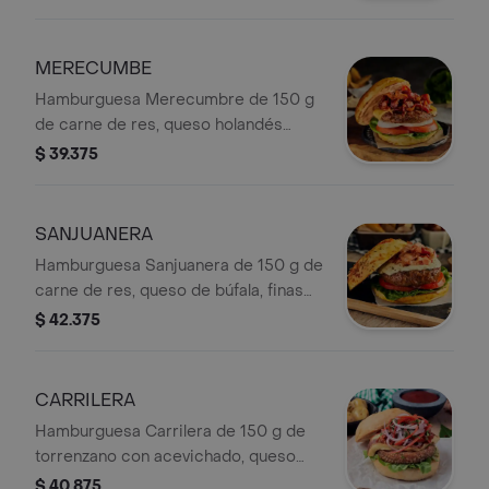
Colanta, cogollo europeo y pan
brioche artesanal. Papas a elección:
En cascos y francesas.
MERECUMBE
Hamburguesa Merecumbre de 150 g
de carne de res, queso holandés
Colanta, salsa gold, tocineta Colanta,
$ 39.375
cogollo europeo, tomate, cebolla y
pan brioche artesanal. Papas a
elección: En cascos y francesas.
SANJUANERA
Hamburguesa Sanjuanera de 150 g de
carne de res, queso de búfala, finas
hierbas Colanta, tocineta Colanta,
$ 42.375
tomate, cogollo europeo y pan
brioche artesanal. Papas a elección:
En cascos y francesas.
CARRILERA
Hamburguesa Carrilera de 150 g de
torrenzano con acevichado, queso
asado Colanta, cogollo europeo y pan
$ 40.875