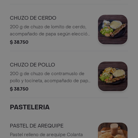
arepa tipo media tela y ensalada
fresca.
CHUZO DE CERDO
200 g de chuzo de lomito de cerdo,
acompañado de papa según elección
(francesa, al vapor o puré), arepa tipo
$ 38.750
media tela y ensalada fresca.
CHUZO DE POLLO
200 g de chuzo de contramuslo de
pollo y tocineta, acompañado de papa
según elección (francesa, al vapor o
$ 38.750
puré), arepa tipo media tela y
ensalada fresca.
PASTELERIA
PASTEL DE AREQUIPE
Pastel relleno de arequipe Colanta