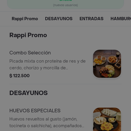
(nuevos usuarios)
Rappi Promo
DESAYUNOS
ENTRADAS
HAMBUR
Rappi Promo
Combo Selección
Picada mixta con proteína de res y de
cerdo, chorizo y morcilla de
aproximadamente 600g, acompañada
$ 122.500
de papas a la francesa y arepas, 10
palitos de queso, 20 empanaditas de
DESAYUNOS
carne y una Coca Cola 1.5lt.
HUEVOS ESPECIALES
Huevos revueltos al gusto (jamón,
tocineta o salchicha), acompañados