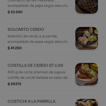
Churrasco de res madurado,
acompañado de papa según elección
(francesa, al vapor o puré), arepa tipo
$ 52.500
media tela con queso Colanta y
ensalada fresca.
SOLOMITO CERDO
Solomito de cerdo a la parrilla,
acompañado de papa según elección
(francesa, al vapor o puré), arepa tipo
$ 41.250
media tela con queso Colanta y
ensalada fresca.
COSTILLA DE CERDO ST LUIS
400 g de corte premium de jugosa
costilla de cerdo bañada en salsa de
la casa (a base de BBQ), acompañada
$ 59.375
de papa según elección (francesa, al
vapor o puré), arepa tipo media tela
con queso Colanta y ensalada fresca.
COSTICHI A LA PARRILLA