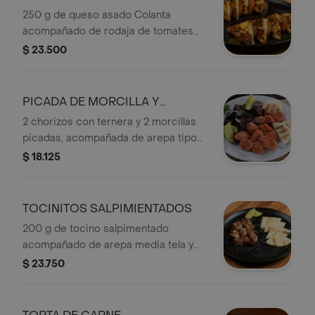
250 g de queso asado Colanta
acompañado de rodaja de tomates
frescos y confitura de maracuyá.
$ 23.500
PICADA DE MORCILLA Y
CHORIZO
2 chorizos con ternera y 2 morcillas
picadas, acompañada de arepa tipo
media tela, papa al vapor y una rodaja
$ 18.125
de limón.
TOCINITOS SALPIMIENTADOS
200 g de tocino salpimentado
acompañado de arepa media tela y
una rodaja de limón.
$ 23.750