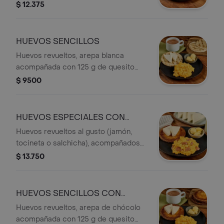
de arepa blanca, 125 g de quesito
$ 12.375
Montefrío Colanta y mantequilla
Colanta.
HUEVOS SENCILLOS
Huevos revueltos, arepa blanca
acompañada con 125 g de quesito
Montefrío Colanta y mantequilla
$ 9500
Colanta.
HUEVOS ESPECIALES CON
AREPA DE CHOCOLO
Huevos revueltos al gusto (jamón,
tocineta o salchicha), acompañados
de arepa de chócolo, 125 g de
$ 13.750
quesito Montefrío Colanta y
mantequilla Colanta.
HUEVOS SENCILLOS CON
AREPA DE CHÓCOLO
Huevos revueltos, arepa de chócolo
acompañada con 125 g de quesito