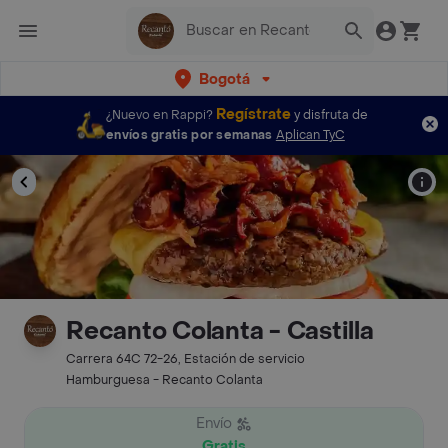
Bogotá
Regístrate
¿Nuevo en Rappi?
y disfruta de
envíos gratis por semanas
Aplican TyC
Recanto Colanta - Castilla
Carrera 64C 72-26, Estación de servicio
Hamburguesa - Recanto Colanta
Envío
Gratis