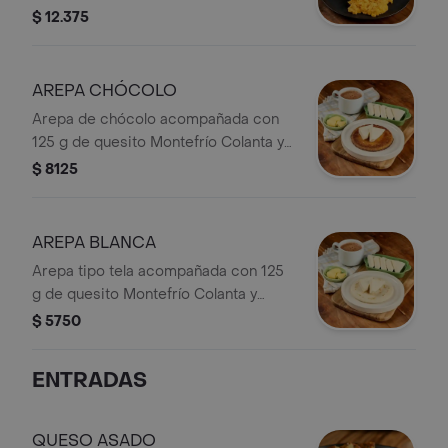
Montefrío Colanta y mantequilla
$ 12.375
Colanta.
AREPA CHÓCOLO
Arepa de chócolo acompañada con
125 g de quesito Montefrío Colanta y
mantequilla Colanta.
$ 8125
AREPA BLANCA
Arepa tipo tela acompañada con 125
g de quesito Montefrío Colanta y
mantequilla Colanta.
$ 5750
ENTRADAS
QUESO ASADO