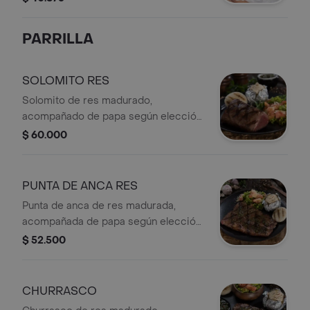
brioche artesanal. Papas a elección:
En cascos y francesas.
PARRILLA
SOLOMITO RES
Solomito de res madurado,
acompañado de papa según elección
(francesa, al vapor o puré), arepa tipo
$ 60.000
media tela con queso Colanta y
ensalada fresca.
PUNTA DE ANCA RES
Punta de anca de res madurada,
acompañada de papa según elección
(francesa, al vapor o puré), arepa tipo
$ 52.500
media tela con queso Colanta y
ensalada fresca.
CHURRASCO