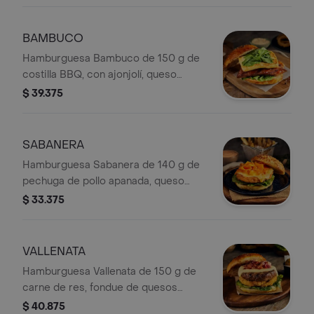
Colanta, tomate, cogollo europeo y
pan brioche artesanal. Papas a
elección: En cascos y francesas.
BAMBUCO
Hamburguesa Bambuco de 150 g de
costilla BBQ, con ajonjolí, queso
asado Colanta, rúgula, cogollo
$ 39.375
europeo y pan brioche artesanal.
Papas a elección: En cascos y
francesas.
SABANERA
Hamburguesa Sabanera de 140 g de
pechuga de pollo apanada, queso
Monterey Jack Colanta, zanahoria
$ 33.375
caramelizada y aromatizada, rúgula,
cogollo europeo y pan brioche
artesanal. Papas a elección: En
VALLENATA
cascos y francesas.
Hamburguesa Vallenata de 150 g de
carne de res, fondue de quesos
Colanta, aros de cebolla, tocineta
$ 40.875