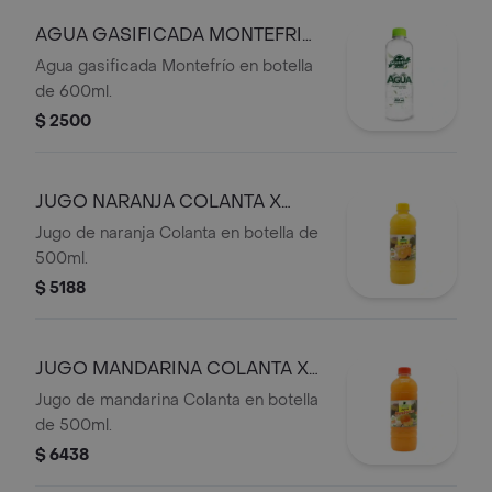
AGUA GASIFICADA MONTEFRIO
BOTELLA X600ML
Agua gasificada Montefrío en botella
de 600ml.
$ 2500
JUGO NARANJA COLANTA X
500ML
Jugo de naranja Colanta en botella de
500ml.
$ 5188
JUGO MANDARINA COLANTA X
500ML
Jugo de mandarina Colanta en botella
de 500ml.
$ 6438