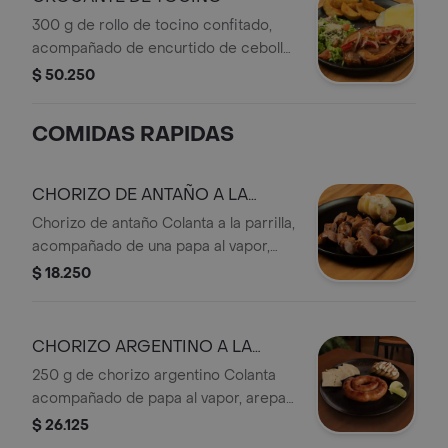
300 g de rollo de tocino confitado,
acompañado de encurtido de cebolla
y pimentón, papa según elección
$ 50.250
(francesa, al vapor o puré), arepa tipo
media tela y ensalada fresca.
COMIDAS RAPIDAS
CHORIZO DE ANTAÑO A LA
PARRILLA
Chorizo de antaño Colanta a la parrilla,
acompañado de una papa al vapor,
arepa tipo media tela y una rodaja de
$ 18.250
limón.
CHORIZO ARGENTINO A LA
PARRILLA
250 g de chorizo argentino Colanta
acompañado de papa al vapor, arepa
y una rodaja de limón.
$ 26.125