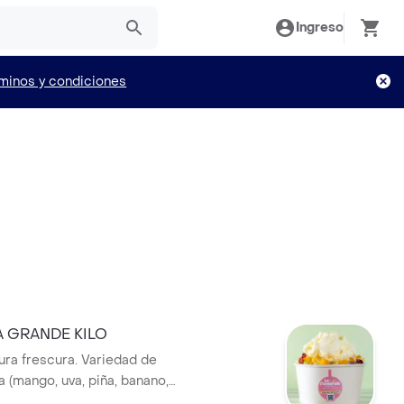
Ingreso
minos y condiciones
 GRANDE KILO
pura frescura. Variedad de
ía (mango, uva, piña, banano,
andía y papaya) acompañadas