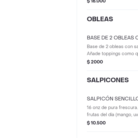
$ 16.000
(chocolate, arequipe o 
condensada). Coronado 
OBLEAS
favorita para crear el b
texturas, dulzura y fresc
BASE DE 2 OBLEAS
Base de 2 obleas con sa
Añade toppings como 
de frutos rojos o milo e
$ 2000
SALPICONES
SALPICÓN SENCILL
16 onz de pura frescura
frutas del día (mango, uv
manzana, sandía y pap
$ 10.500
de leche condensada. ¡
nunca falla!