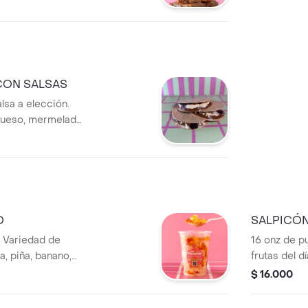
leche
con tu fruta
alance perfecto de
ura.
 CON SALSAS
lsa a elección.
queso, mermelada
n polvo.
O
SALPICÓN
. Variedad de
16 onz de p
a, piña, banano,
frutas del d
aya) acompañadas
manzana, s
$ 16.000
Un clásico que
de abundant
helado a el