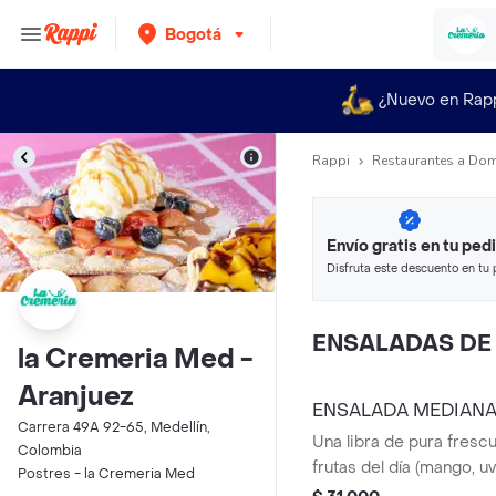
Bogotá
¿Nuevo en Rap
Rappi
Restaurantes a Dom
Envío gratis en tu ped
Disfruta este descuento en tu 
en minutos.
ENSALADAS DE
la Cremeria Med -
Aranjuez
ENSALADA MEDIANA
Carrera 49A 92-65, Medellín,
Una libra de pura fresc
Colombia
frutas del día (mango, uv
Postres - la Cremeria Med
manzana, sandía y pap