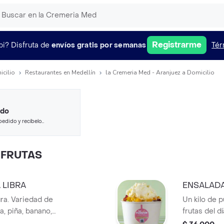
Registrarme
pi?
Disfruta de
envíos gratis por semanas
Tér
icilio
Restaurantes en Medellín
la Cremeria Med - Aranjuez a Domicilio
ido
pedido y recíbelo
 FRUTAS
 LIBRA
ENSALADA
ura. Variedad de
Un kilo de 
a, piña, banano,
frutas del d
aya) acompañadas
manzana, s