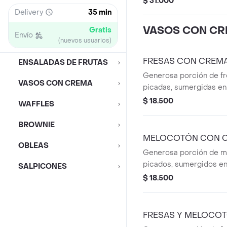
$ 31.000
de abundante queso rall
Delivery
35 min
helado a tu elección, nu
VASOS CON C
Gratis
especial de la casa y un
Envío
(nuevos usuarios)
clásico que nunca falla!
FRESAS CON CREMA
ENSALADAS DE FRUTAS
Generosa porción de fr
VASOS CON CREMA
picadas, sumergidas en 
crema especial. Disfruta
$ 18.500
WAFFLES
combinación perfecta e
natural de la fruta y el 
BROWNIE
nuestra receta de la cas
MELOCOTÓN CON C
OBLEAS
final seleccionando 2 t
Generosa porción de m
tu orden!
picados, sumergidos en
SALPICONES
crema especial. Disfruta
$ 18.500
combinación perfecta e
natural de la fruta y el 
nuestra receta de la cas
FRESAS Y MELOCOT
final seleccionando 2 t