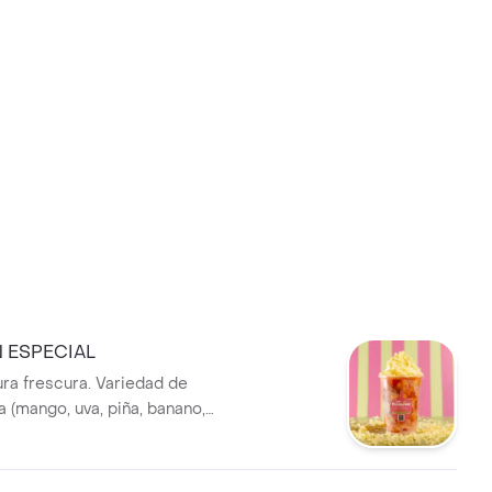
 ESPECIAL
ura frescura. Variedad de
ía (mango, uva, piña, banano,
andía y papaya) acompañadas
e queso rallado, una bola de
eccion y leche condensada.