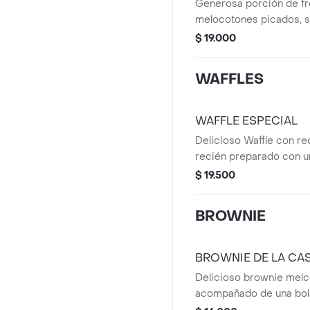
Generosa porción de fr
tu orden!
melocotones picados, 
nuestra deliciosa crema
$ 19.000
Disfruta de la combinac
entre la acidez natural de
WAFFLES
toque dulce de nuestra 
¡Dale tu toque final sel
toppings gratis con tu 
WAFFLE ESPECIAL
Delicioso Waffle con re
recién preparado con u
a elección, suave crema
$ 19.500
casa y salsa a tu elecci
condensada, chocolate 
BROWNIE
Decorado con fruta fres
espolvoreado con azúca
BROWNIE DE LA CA
Delicioso brownie melc
acompañado de una bola
elección, suave crema e