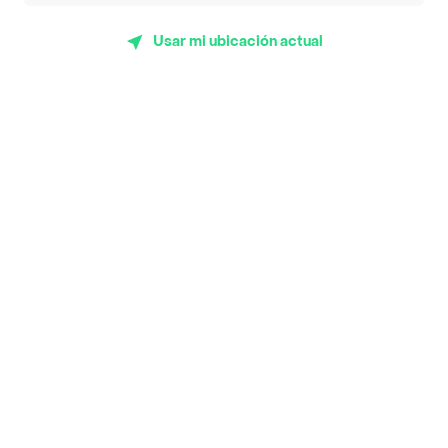
Subway
Usar mi ubicación actual
Top Marcas y Cadenas de Restaurantes
Encuéntranos en estos países
App Store
Google play
AppGallery
Pide tu comida favorita cerca de ti
Categorías