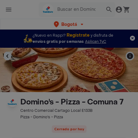
Bogotá
Regístrate
¿Nuevo en Rappi?
y disfruta de
envíos gratis por semanas
Aplican TyC
Domino's - Pizza - Comuna 7
Centro Comercial Cartago Local E133B
Pizza - Domino's - Pizza
Cerrado por hoy