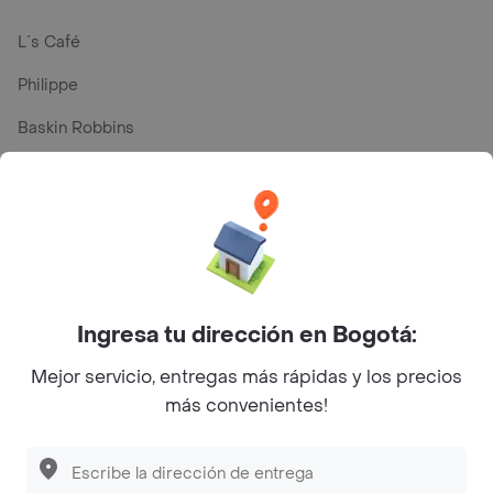
L´s Café
Philippe
Baskin Robbins
La Cesta
Mercari - Postres
Myriam Camhi Co
Magnifique
Ingresa tu dirección en Bogotá:
Empanaditas de Pipian - Empanadas
Mejor servicio, entregas más rápidas y los precios
Desayunadero de la 42
más convenientes!
Luisa Postres
Sopitas y Frijoladas