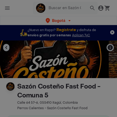
Bogotá
Regístrate
¿Nuevo en Rappi?
y disfruta de
envíos gratis por semanas
Aplican TyC
Sazón Costeño Fast Food -
Comuna 5
Calle 64 57-6, 055410 Itagüí, Colombia
Perros Calientes - Sazón Costeño Fast Food