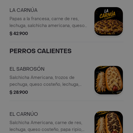
LA CARNÚA
Papas a la francesa, carne de res,
lechuga, salchicha americana, queso
costeño, papa ripio, salsa de la casa,
$ 42.900
salsa piña y gratinado con maíz
PERROS CALIENTES
EL SABROSÓN
Salchicha Americana, trozos de
pechuga, queso costeño, lechuga,
papa ripio, salsa de la casa, salsa piña,
$ 28.900
papas a la francesa y gratinado
EL CARNÚO
Salchicha Americana, carne de res,
lechuga, queso costeño, papa ripio,