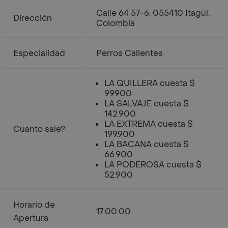
Calle 64 57-6, 055410 Itagüí,
Dirección
Colombia
Especialidad
Perros Calientes
LA QUILLERA cuesta $
99.900
LA SALVAJE cuesta $
142.900
LA EXTREMA cuesta $
Cuanto sale?
199.900
LA BACANA cuesta $
66.900
LA PODEROSA cuesta $
52.900
Horario de
17:00:00
Apertura