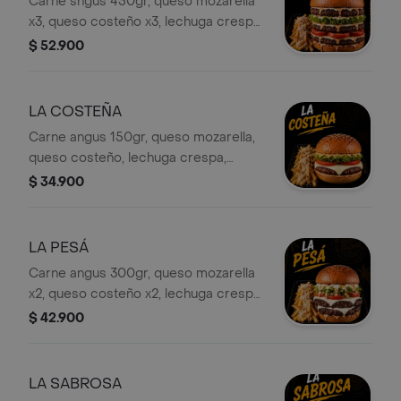
Carne sngus 450gr, queso mozarella
x3, queso costeño x3, lechuga crespa,
tomate, salsa de la casa, salsa piña y
$ 52.900
papas a la francesa
LA COSTEÑA
Carne angus 150gr, queso mozarella,
queso costeño, lechuga crespa,
tomate, papas a la francesa, salsa de
$ 34.900
la casa y salsa piña
LA PESÁ
Carne angus 300gr, queso mozarella
x2, queso costeño x2, lechuga crespa,
tomate, salsa de la casa, salsa piña y
$ 42.900
papas a la francesa
LA SABROSA