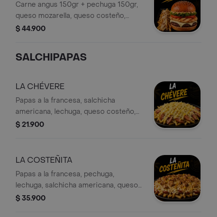
Carne angus 150gr + pechuga 150gr,
queso mozarella, queso costeño,
lechuga crespa, tomate, salsa de la
$ 44.900
casa y papas a la francesa
SALCHIPAPAS
LA CHÉVERE
Papas a la francesa, salchicha
americana, lechuga, queso costeño,
papa ripio, salsa de la casa y salsa
$ 21.900
piña
LA COSTEÑITA
Papas a la francesa, pechuga,
lechuga, salchicha americana, queso
costeño, papa ripio, salsa de la casa,
$ 35.900
salsa piña y gratinado con maíz