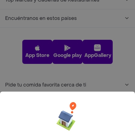
Encuéntranos en estos países
App Store
Google play
AppGallery
Pide tu comida favorita cerca de ti
Categorías
Únete a Rappi