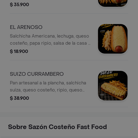
salsa de la casa, salsa piña, papas a
$ 35.900
las francesa y gratinado
EL ARENOSO
Salchicha Americana, lechuga, queso
costeño, papa ripio, salsa de la casa ,
salsa piña y gratinado
$ 18.900
SUIZO CURRAMBERO
Pan artesanal a la plancha, salchicha
suiza, queso costeño, ripio, queso
mozzarella, salsa de la casa y papas a
$ 38.900
la francesa
Sobre Sazón Costeño Fast Food