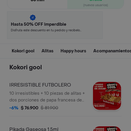
(nuevos usuarios)
Hasta 50% OFF imperdible
Disfruta este descuento en tu pedido y recíbelo
en minutos.
Kokori gool
Alitas
Happy hours
Acompanamiento
Kokori gool
IRRESISTIBLE FUTBOLERO
10 irresistibles + 10 piezas de alitas +
dos porciones de papa francesa de
80 gr + ensalada kokoriko y salsas
-6%
$ 76.900
$ 81.900
acompañado de una gaseosa coca
cola de 1,5 litros
Pikada Gaseosa 1.5ml