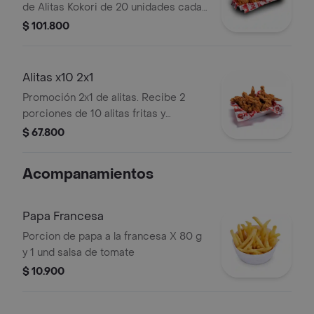
de Alitas Kokori de 20 unidades cada
una, fritas y con salsa. Paga solo una.
$ 101.800
Alitas x10 2x1
Promoción 2x1 de alitas. Recibe 2
porciones de 10 alitas fritas y
salseadas.
$ 67.800
Acompanamientos
Papa Francesa
Porcion de papa a la francesa X 80 g
y 1 und salsa de tomate
$ 10.900