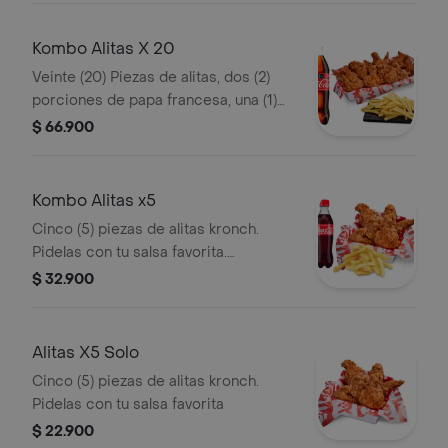
Kombo Alitas X 20
Veinte (20) Piezas de alitas, dos (2)
porciones de papa francesa, una (1)
Coca cola 1.5 lt,1 opción salsa alitas y
$ 66.900
2 und de salsa de tomate
Kombo Alitas x5
Cinco (5) piezas de alitas kronch.
Pidelas con tu salsa favorita.
acompanadas de media porcion de
$ 32.900
papa francesa y una (1) Coca Cola de
400 ml.
Alitas X5 Solo
Cinco (5) piezas de alitas kronch.
Pidelas con tu salsa favorita
$ 22.900