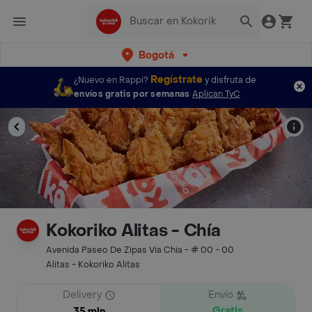
Bogotá
Regístrate
¿Nuevo en Rappi?
y disfruta de
envíos gratis por semanas
Aplican TyC
Kokoriko Alitas - Chía
Avenida Paseo De Zipas Via Chia - # 00 - 00
Alitas - Kokoriko Alitas
Delivery
Envío
Gratis
35 min