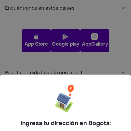
Encuéntranos en estos países
App Store
Google play
AppGallery
Pide tu comida favorita cerca de ti
Categorías
Únete a Rappi
Ingresa tu dirección en Bogotá:
Sobre Rappi