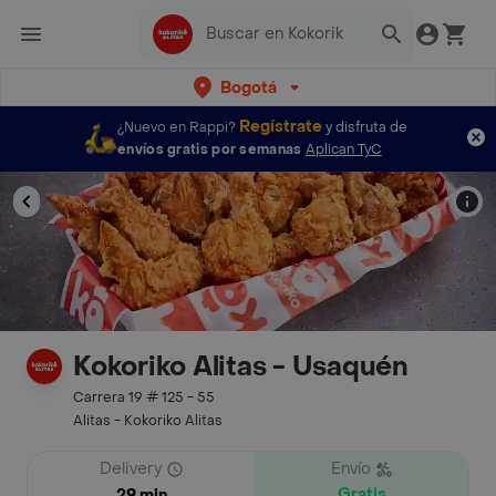
Bogotá
Regístrate
¿Nuevo en Rappi?
y disfruta de
envíos gratis por semanas
Aplican TyC
Kokoriko Alitas - Usaquén
Carrera 19 # 125 - 55
Alitas - Kokoriko Alitas
Delivery
Envío
Gratis
29 min