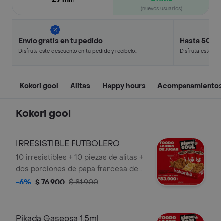
(nuevos usuarios)
Envío gratis en tu pedido
Hasta 50% 
Disfruta este descuento en tu pedido y recíbelo
Disfruta este de
en minutos.
en minutos.
Kokori gool
Alitas
Happy hours
Acompanamiento
Kokori gool
IRRESISTIBLE FUTBOLERO
10 irresistibles + 10 piezas de alitas +
dos porciones de papa francesa de
80 gr + ensalada kokoriko y salsas
-6%
$ 76.900
$ 81.900
acompañado de una gaseosa coca
cola de 1,5 litros
Pikada Gaseosa 1.5ml