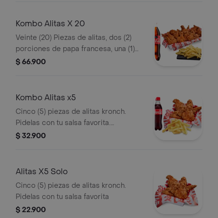
Kombo Alitas X 20
Veinte (20) Piezas de alitas, dos (2)
porciones de papa francesa, una (1)
Coca cola 1.5 lt,1 opción salsa alitas y
$ 66.900
2 und de salsa de tomate
Kombo Alitas x5
Cinco (5) piezas de alitas kronch.
Pidelas con tu salsa favorita.
acompanadas de media porcion de
$ 32.900
papa francesa y una (1) Coca Cola de
400 ml.
Alitas X5 Solo
Cinco (5) piezas de alitas kronch.
Pidelas con tu salsa favorita
$ 22.900