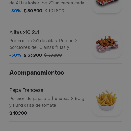
de Alitas Kokori de 20 unidades cada
una, fritas y con salsa. Paga solo una.
-50%
$ 50.900
$ 101.800
Alitas x10 2x1
Promoción 2x1 de alitas. Recibe 2
porciones de 10 alitas fritas y
salseadas.
-50%
$ 33.900
$ 67.800
Acompanamientos
Papa Francesa
Porcion de papa a la francesa X 80 g
y 1 und salsa de tomate
$ 10.900