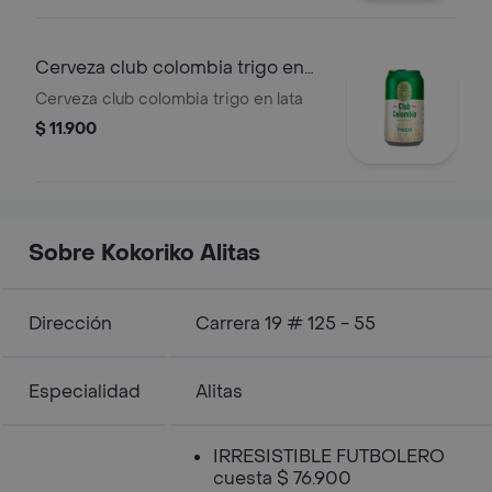
Cerveza club colombia trigo en
lata
Cerveza club colombia trigo en lata
$ 11.900
Sobre Kokoriko Alitas
Dirección
Carrera 19 # 125 - 55
Especialidad
Alitas
IRRESISTIBLE FUTBOLERO
cuesta $ 76.900