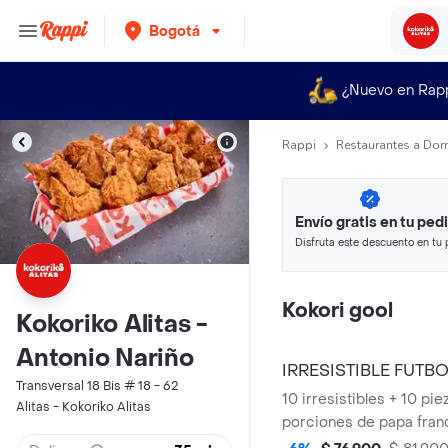
Bogotá
¿Nuevo en Rap
Rappi
Restaurantes a Dom
Envío gratis en tu ped
Disfruta este descuento en tu 
en minutos.
Kokori gool
Kokoriko Alitas -
Antonio Nariño
IRRESISTIBLE FUTB
Transversal 18 Bis # 18 - 62
10 irresistibles + 10 pie
Alitas - Kokoriko Alitas
porciones de papa fran
ensalada kokoriko y sa