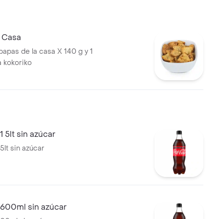
a Casa
papas de la casa X 140 g y 1
a kokoriko
 5lt sin azúcar
5lt sin azúcar
 600ml sin azúcar