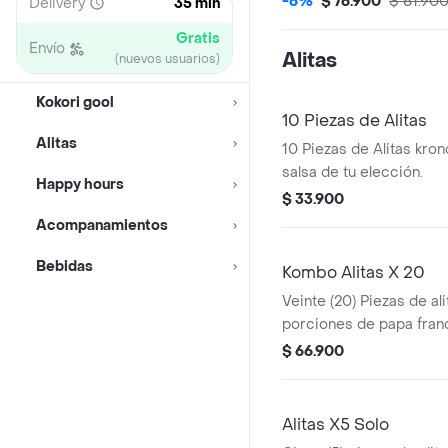
-6%
$ 76.900
$ 81.90
Delivery
35 min
de una gaseosa coca col
Gratis
Envío
Alitas
(nuevos usuarios)
Kokori gool
10 Piezas de Alitas
Alitas
10 Piezas de Alitas kron
salsa de tu elección.
Happy hours
$ 33.900
Acompanamientos
Bebidas
Kombo Alitas X 20
Veinte (20) Piezas de ali
porciones de papa franc
cola 1.5 lt,1 opción salsa
$ 66.900
salsa de tomate
Alitas X5 Solo