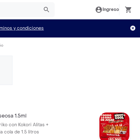
Ingreso
minos y condiciones
io
seosa 1.5ml
iko con Kokori Alitas +
 cola de 1.5 litros