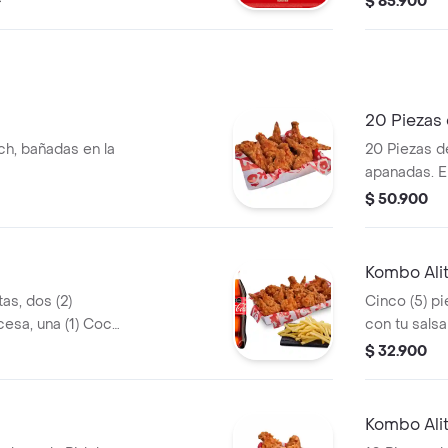
0
$ 85.900
a de 1,5 litros
20 Piezas 
ch, bañadas en la
20 Piezas de
apanadas. El
$ 50.900
Kombo Alit
tas, dos (2)
Cinco (5) pi
esa, una (1) Coca
con tu sals
 alitas y 2 und de
media porci
$ 32.900
Coca Cola d
Kombo Alit