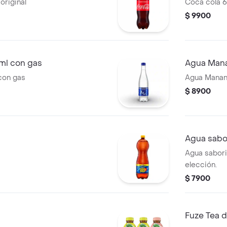
original
Coca cola 6
$ 9900
ml con gas
Agua Mana
con gas
Agua Manant
$ 8900
Agua sabo
Agua sabori
elección.
$ 7900
Fuze Tea 