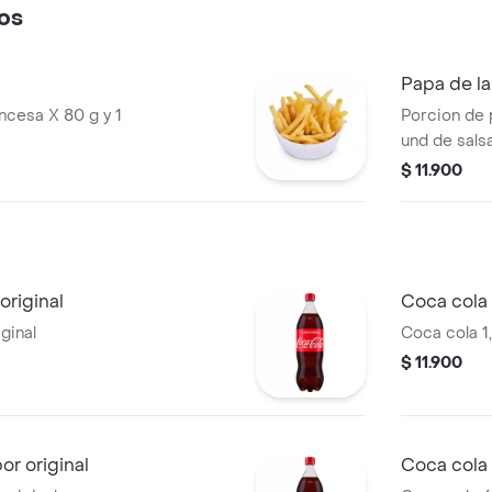
os
Papa de l
ancesa X 80 g y 1
Porcion de 
und de sals
$ 11.900
original
Coca cola 1
ginal
Coca cola 1,
$ 11.900
r original
Coca cola