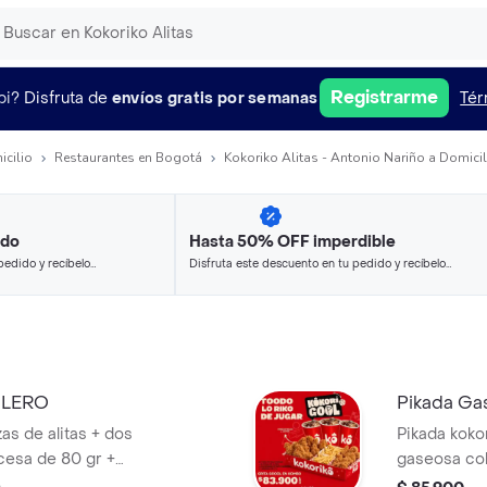
Registrarme
pi?
Disfruta de
envíos gratis por semanas
Tér
icilio
Restaurantes en Bogotá
Kokoriko Alitas - Antonio Nariño a Domicil
ido
Hasta 50% OFF imperdible
pedido y recíbelo
Disfruta este descuento en tu pedido y recíbelo
en minutos.
OLERO
Pikada Ga
zas de alitas + dos
Pikada kokor
cesa de 80 gr +
gaseosa cola
lsas acompañado