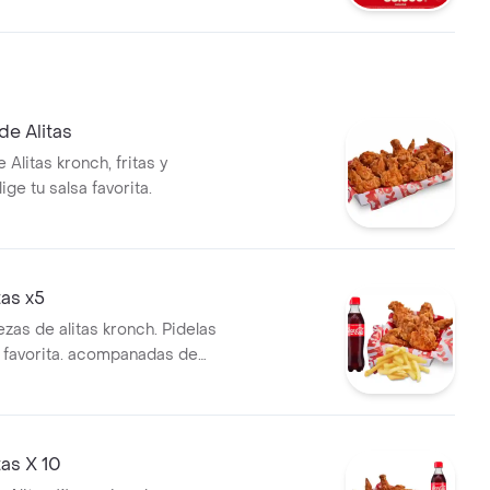
de Alitas
 Alitas kronch, fritas y
ige tu salsa favorita.
as x5
ezas de alitas kronch. Pidelas
a favorita. acompanadas de
on de papa francesa y una (1)
e 400 ml.
as X 10