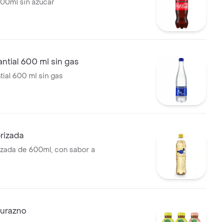
00ml sin azúcar
ntial 600 ml sin gas
ial 600 ml sin gas
rizada
zada de 600ml, con sabor a
durazno