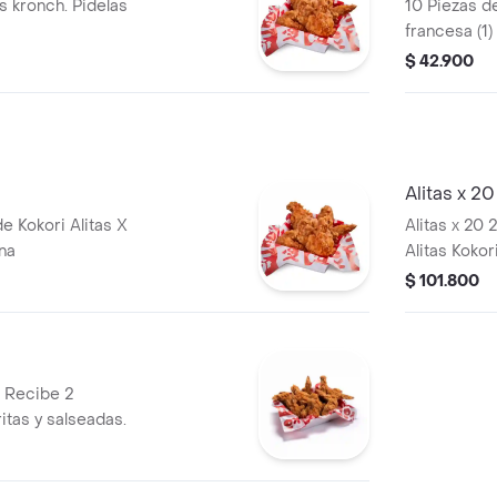
as kronch. Pidelas
10 Piezas de
francesa (1
$ 42.900
Alitas x 20
e Kokori Alitas X
Alitas x 20
na
Alitas Koko
fritas y con
$ 101.800
. Recibe 2
ritas y salseadas.