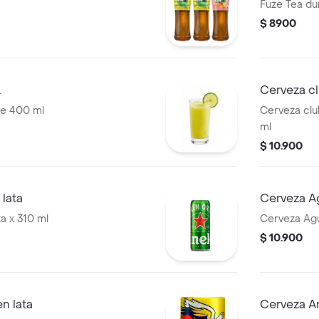
Fuze Tea du
$ 8900
L
Cerveza cl
de 400 ml
Cerveza clu
ml
$ 10.900
lata
Cerveza Ag
a x 310 ml
Cerveza Agui
$ 10.900
en lata
Cerveza An