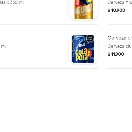
lata x 330 ml
Cerveza And
$ 10.900
Cerveza cl
 ml
Cerveza clu
$ 11.900