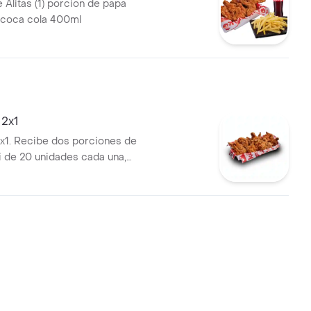
 Alitas (1) porcion de papa
) coca cola 400ml
 2x1
 2x1. Recibe dos porciones de
ri de 20 unidades cada una,
 salsa. Paga solo una.