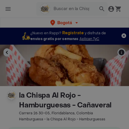
Bogotá
Regístrate
¿Nuevo en Rappi?
y disfruta de
envíos gratis por semanas
Aplican TyC
la Chispa Al Rojo -
Hamburguesas - Cañaveral
Carrera 26 30-05, Floridablanca, Colombia
Hamburguesa - la Chispa Al Rojo - Hamburguesas