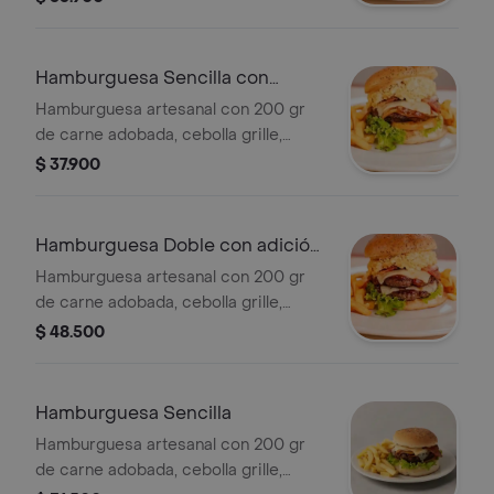
tocineta, queso, vegetales de
temporada, salsas de la casa, papa
francesa, salsa rosada y tártara.
Hamburguesa Sencilla con
Incluye gaseosa pet 400 ml
adición de Pollo Chispa
Hamburguesa artesanal con 200 gr
de carne adobada, cebolla grille,
tomate, tocineta, queso, vegetales de
$ 37.900
temporada, salsas de la casa, papa
francesa, salsa rosada y tártara.
Hamburguesa Doble con adición
de Pollo Chispa
Hamburguesa artesanal con 200 gr
de carne adobada, cebolla grille,
tomate, tocineta, queso, vegetales de
$ 48.500
temporada, salsas de la casa, papa
francesa, salsa rosada y tártara.
Hamburguesa Sencilla
Hamburguesa artesanal con 200 gr
de carne adobada, cebolla grille,