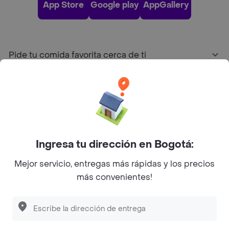
App Store
Google play
AppGallery
Pide tu comida favorita cerca de ti
Categorías
Únete a Rappi
Ingresa tu dirección en Bogotá:
Sobre Rappi
Mejor servicio, entregas más rápidas y los precios
más convenientes!
Facebook
Twitter
Instagram
©
2026
Rappi Inc. All rights reserved.