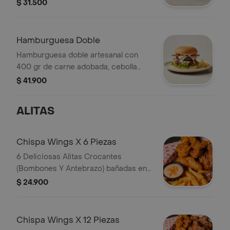
tomate, tocineta, queso, vegetales de
$ 31.500
temporada, salsas de la casa, papa
francesa, salsa rosada y tártara.
Hamburguesa Doble
Hamburguesa doble artesanal con
400 gr de carne adobada, cebolla
grille, tocineta, queso, vegetales de
$ 41.900
temporada, salsas de la casa, papa
francesa, salsa rosada y tártara.
ALITAS
Chispa Wings X 6 Piezas
6 Deliciosas Alitas Crocantes
(Bombones Y Antebrazo) bañadas en
la salsa de tu elección y
$ 24.900
acompañadas con papas a la
francesa. Incluye 1 Salsa: Bbq, Miel
Mostaza o Teriyaki
Chispa Wings X 12 Piezas