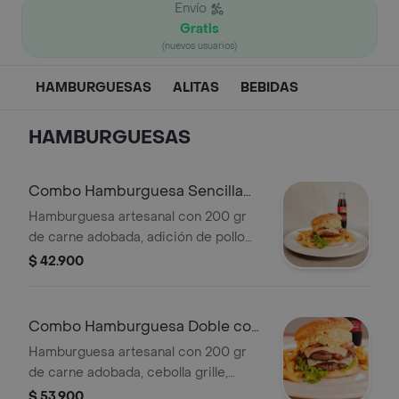
Envío
Gratis
(nuevos usuarios)
HAMBURGUESAS
ALITAS
BEBIDAS
HAMBURGUESAS
Combo Hamburguesa Sencilla
con adición de Pollo Chispa
Hamburguesa artesanal con 200 gr
de carne adobada, adición de pollo
de la casa, cebolla grille, tomate,
$ 42.900
tocineta, queso, vegetales de
temporada, salsas de la casa, papa
francesa, salsa rosada y tártara.
Combo Hamburguesa Doble con
Incluye gaseosa pet 400 ml
adición de Pollo Chispa
Hamburguesa artesanal con 200 gr
de carne adobada, cebolla grille,
adición de pollo de la casa, tomate,
$ 53.900