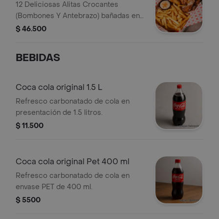
12 Deliciosas Alitas Crocantes
(Bombones Y Antebrazo) bañadas en
las salsas de tu elección y
$ 46.500
acompañadas con papas a la
francesa. Elige hasta 2 Salsas: entre
BEBIDAS
Bbq, Miel Mostaza y Teriyaki
Coca cola original 1.5 L
Refresco carbonatado de cola en
presentación de 1.5 litros.
$ 11.500
Coca cola original Pet 400 ml
Refresco carbonatado de cola en
envase PET de 400 ml.
$ 5500