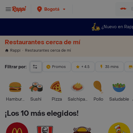
Bogotá
¿Nuevo en Rap
Restaurantes cerca de mí
Restaurantes cerca de mí
Rappi
Filtrar por:
Promos
+ 4.5
35 mins
Hamburguesa
Sushi
Pizza
Salchipapas
Pollo
Saludable
¡Los 10 más elegidos!