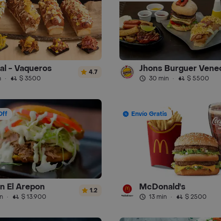
ral - Vaqueros
Jhons Burguer Vene
4.7
n
·
$ 3500
30 min
·
$ 5500
Off
Envío Gratis
n El Arepon
McDonald's
1.2
n
·
$ 13.900
13 min
·
$ 2500