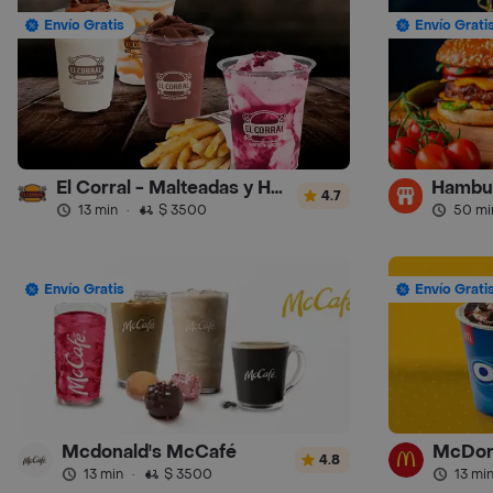
Envío Gratis
Envío Grati
El Corral - Malteadas y Helados
4.7
13 min
·
$ 3500
50 mi
Envío Gratis
Envío Grati
Mcdonald's McCafé
McDona
4.8
13 min
·
$ 3500
13 mi