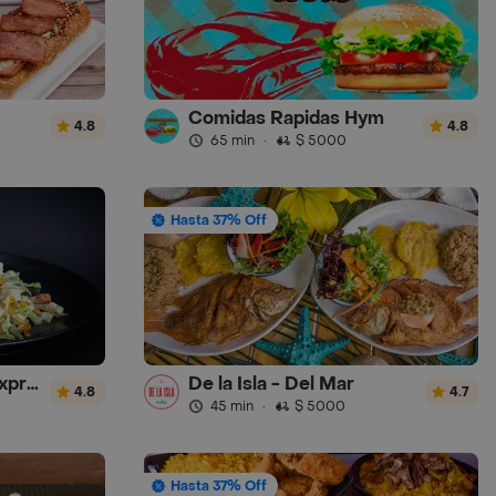
Comidas Rapidas Hym
4.8
4.8
65 min
·
$ 5000
Hasta 37% Off
donde luchocombo express
De la Isla - Del Mar
4.8
4.7
45 min
·
$ 5000
Hasta 37% Off