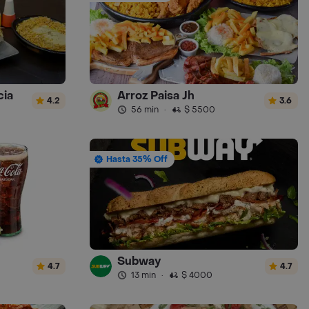
cia
Arroz Paisa Jh
4.2
3.6
56 min
·
$ 5500
Hasta 35% Off
Subway
4.7
4.7
13 min
·
$ 4000