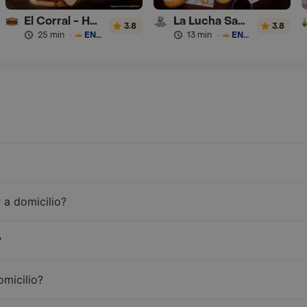
El Corral - Hamburguesa
La Lucha Sanguchería
3.8
3.8
25 min
·
ENVÍO GRATIS
13 min
·
ENVÍO GRATIS
 a domicilio?
?
omicilio?