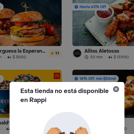
s
Hasta 63% Off
Hamburguesa la Esperanza
Alitas Aletosas
1.1
n
·
$ 3000
50 min
·
$ 13.900
s
14% Off: mín $50mil
Esta tienda no está disponible
en Rappi
ld's Postres
Pizza Capricho
4.5
n
·
$ 3500
35 min
·
$ 5000