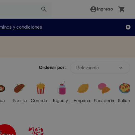
Ingreso
minos y condiciones
Ordenar por :
Relevancia
ica
Parrilla
Comida Rápida
Jugos y Batidos
Empanadas
Panadería
Italiana