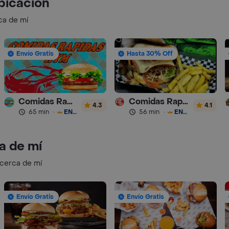
bicación
ca de mí
Envío Gratis
Hasta 30% Off
Comidas Rapidas Hym
Comidas Rapidas Las 3B
4.3
4.1
65 min
·
ENVÍO GRATIS
56 min
·
ENVÍO GRATIS
a de mí
 cerca de mí
Envío Gratis
Envío Gratis