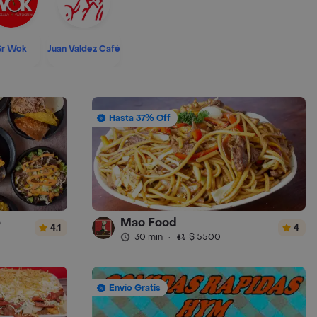
Sr Wok
Juan Valdez Café
Hasta 37% Off
e
Mao Food
4.1
4
30 min
·
$ 5500
Envío Gratis