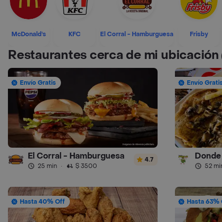
McDonald's
KFC
El Corral - Hamburguesa
Frisby
Restaurantes cerca de mi ubicación
Envío Gratis
Envío Grati
El Corral - Hamburguesa
Donde 
4.7
25 min
·
$ 3500
52 mi
Hasta 40% Off
Hasta 63% 