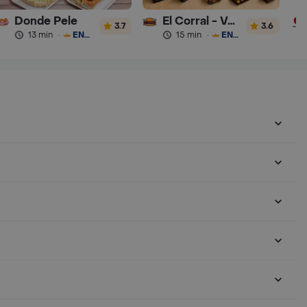
Donde Pele
El Corral - Vaqueros
3.7
3.6
13 min
·
ENVÍO GRATIS
15 min
·
ENVÍO GRATIS