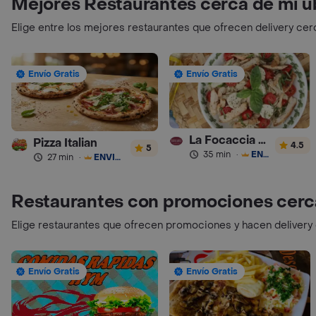
Mejores Restaurantes cerca de mi u
Elige entre los mejores restaurantes que ofrecen delivery cer
Envío Gratis
Envío Gratis
La Focaccia Gourmet
Pizza Italian
4.5
5
35 min
·
ENVÍO GRATIS
27 min
·
ENVÍO GRATIS
Restaurantes con promociones cerc
Elige restaurantes que ofrecen promociones y hacen delivery
Envío Gratis
Envío Gratis