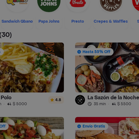
Sandwich Qbano
Papa Johns
Presto
Crepes & Waffles
(30)
s
Hasta 55% Off
Polo
La Sazón de la Noch
4.8
n
·
$ 5000
35 min
·
$ 5500
Off
Envío Gratis