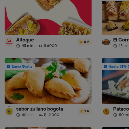
Altoque
El Cor
4.2
45 min
·
$ 6000
15 mi
Envío Gratis
Hasta 31% 
sabor zuliano bogota
Pataco
1.4
40 min
·
$ 12.000
50 mi