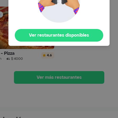
s
Ver restaurantes disponibles
- Pizza
4.6
n
·
$ 4000
Ver más restaurantes