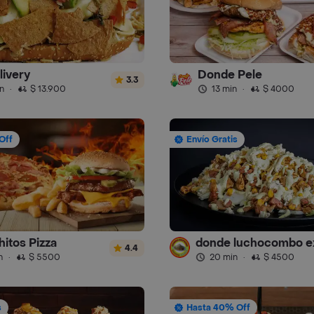
livery
Donde Pele
3.3
n
·
$ 13.900
13 min
·
$ 4000
Off
Envío Gratis
hitos Pizza
4.4
n
·
$ 5500
20 min
·
$ 4500
s
Hasta 40% Off