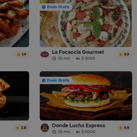
Envío Gratis
La Focaccia Gourmet
1.9
4.9
35 min
·
$ 3000
Envío Gratis
Donde Lucho Express
3.8
4.9
25 min
·
$ 5000