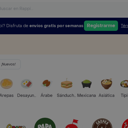
Registrarme
pi?
Disfruta de
envíos gratis por semanas
Tér
¡Nuevos!
Arepas
Desayunos
Árabe
Sánduches
Mexicana
Asiática
Típ