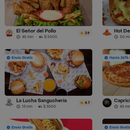
El Señor del Pollo
Hot De
3.9
45 min
·
$ 5500
50 mi
Envío Gratis
Hasta 26% 
La Lucha Sanguchería
Capric
4.7
13 min
·
$ 3500
45 mi
Envío Gratis
Envío Grati