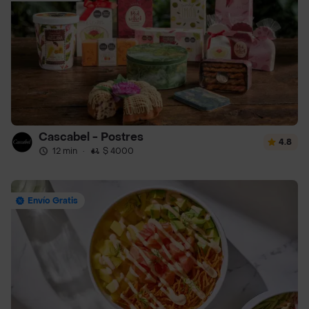
Cascabel - Postres
4.8
12 min
·
$ 4000
Envío Gratis