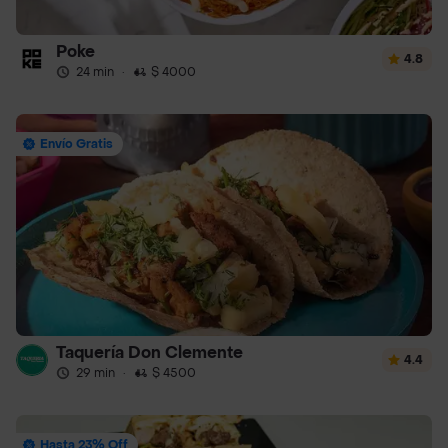
Poke
4.8
24 min
·
$ 4000
Envío Gratis
Taquería Don Clemente
4.4
29 min
·
$ 4500
Hasta 23% Off