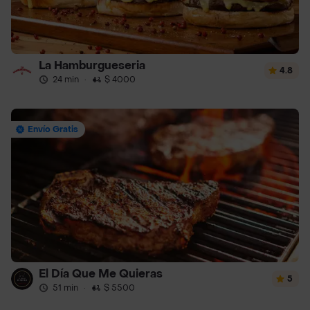
La Hamburgueseria
4.8
24 min
·
$ 4000
Envío Gratis
El Día Que Me Quieras
5
51 min
·
$ 5500