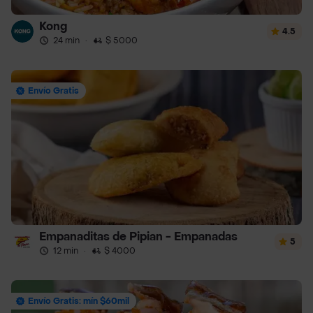
Kong
4.5
24 min
·
$ 5000
Envío Gratis
Empanaditas de Pipian - Empanadas
5
12 min
·
$ 4000
Envío Gratis: mín $60mil