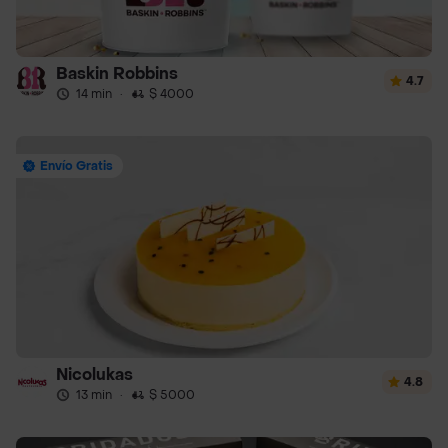
Baskin Robbins
4.7
14 min
·
$ 4000
Envío Gratis
Nicolukas
4.8
13 min
·
$ 5000