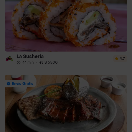
La Sushería
4.7
44 min
·
$ 5500
Envío Gratis