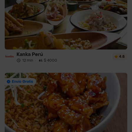
Kanka Perú
4.8
12 min
·
$ 4000
Envío Gratis