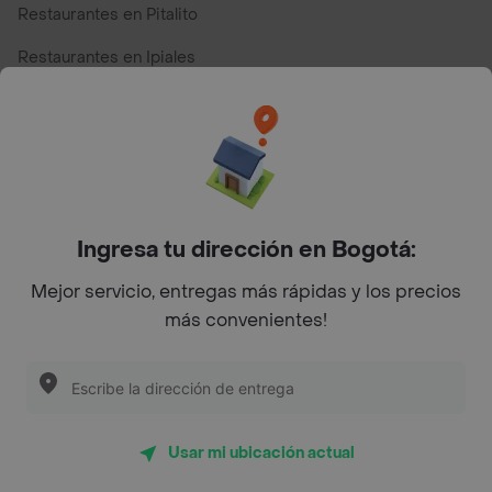
Restaurantes en Pitalito
Restaurantes en Ipiales
Restaurantes en San Andres
Restaurantes cerca de mi para pedir Comida a Domicilio -
Top Marcas y Cadenas de Restaurantes
Ingresa tu dirección en Bogotá:
Encuéntranos en estos países
Mejor servicio, entregas más rápidas y los precios
más convenientes!
App Store
Google play
AppGallery
Usar mi ubicación actual