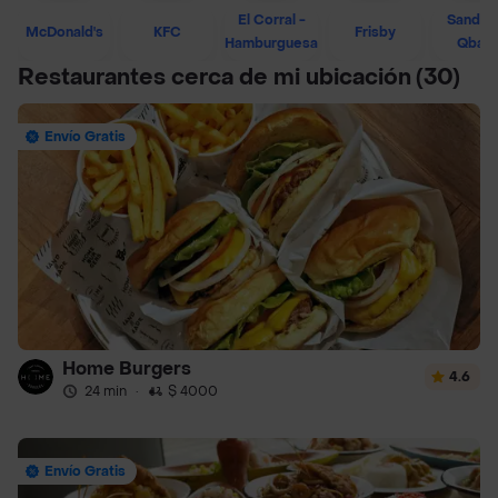
El Corral -
Sandwi
McDonald's
KFC
Frisby
Hamburguesa
Qban
Restaurantes cerca de mi ubicación
(30)
Envío Gratis
Home Burgers
4.6
24 min
·
$ 4000
Envío Gratis