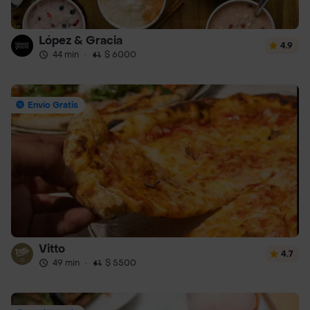
López & Gracia
4.9
44 min
·
$ 6000
Envío Gratis
Vitto
4.7
49 min
·
$ 5500