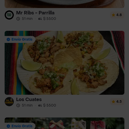
Mr Ribs - Parrilla
4.8
51 min
·
$ 5500
Envío Gratis
Los Cuates
4.5
51 min
·
$ 5500
Envío Gratis