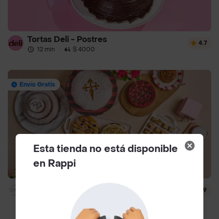
Tortas Deli - Postres
4.7
12 min
·
$ 4000
Envío Gratis
Esta tienda no está disponible
en Rappi
Dlili By Liliana Arango
4.9
14 min
·
$ 4500