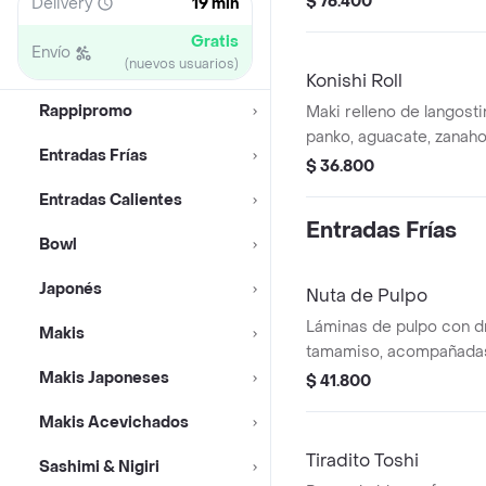
$ 76.400
Delivery
19 min
apanado, kintsugi roll 10
Gratis
Envío
(nuevos usuarios)
Konishi Roll
Rappipromo
Maki relleno de langost
panko, aguacate, zanaho
Entradas Frías
$ 36.800
Entradas Calientes
Entradas Frías
Bowl
Japonés
Nuta de Pulpo
Láminas de pulpo con d
Makis
tamamiso, acompañadas
zanahoria rallada.
Makis Japoneses
$ 41.800
Makis Acevichados
Tiradito Toshi
Sashimi & Nigiri