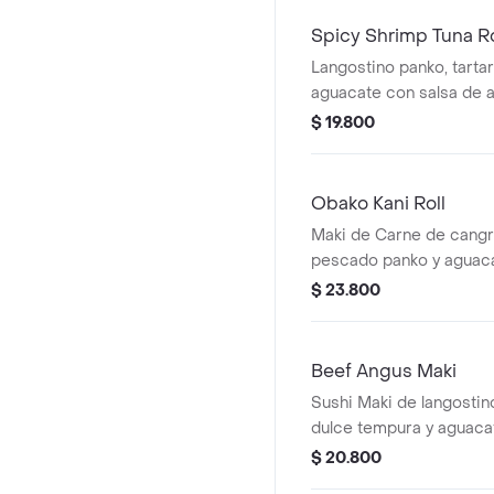
Spicy Shrimp Tuna Ro
Langostino panko, tartar
aguacate con salsa de a
$ 19.800
Obako Kani Roll
Maki de Carne de cangre
pescado panko y aguaca
plátano y ají amarillo.
$ 23.800
Beef Angus Maki
Sushi Maki de langostin
dulce tempura y aguaca
angus importado y nabo
$ 20.800
Bocados a elección