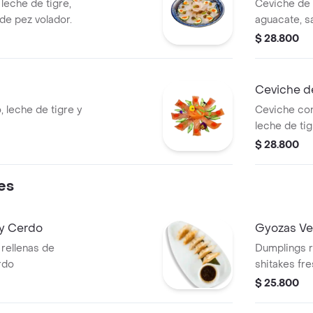
leche de tigre,
Ceviche de 
 de pez volador.
aguacate, s
$ 28.800
Ceviche d
, leche de tigre y
Ceviche co
leche de tig
$ 28.800
es
y Cerdo
Gyozas Ve
 rellenas de
Dumplings 
rdo
shitakes fre
$ 25.800