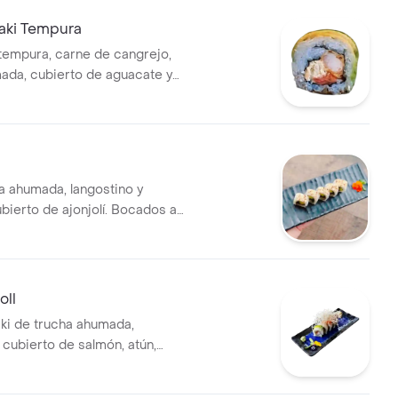
Maki Tempura
tempura, carne de cangrejo,
ada, cubierto de aguacate y
uila.
ha ahumada, langostino y
bierto de ajonjolí. Bocados a
oll
 cubierto de salmón, atún,
harusame