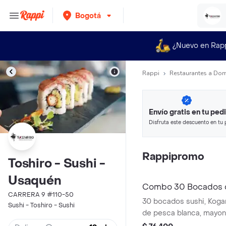
Bogotá
¿Nuevo en Rap
Rappi
Restaurantes a Dom
Envío gratis en tu ped
Disfruta este descuento en tu 
en minutos.
Rappipromo
Toshiro - Sushi -
Usaquén
Combo 30 Bocados 
CARRERA 9 #110-50
30 bocados sushi, Koga
Sushi - Toshiro - Sushi
de pesca blanca, mayo
panka, maki frye 10und p