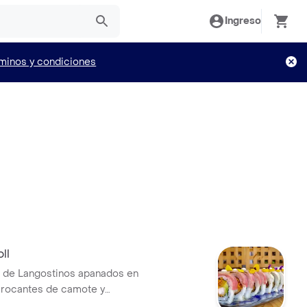
Ingreso
minos y condiciones
ll
ll de Langostinos apanados en
crocantes de camote y