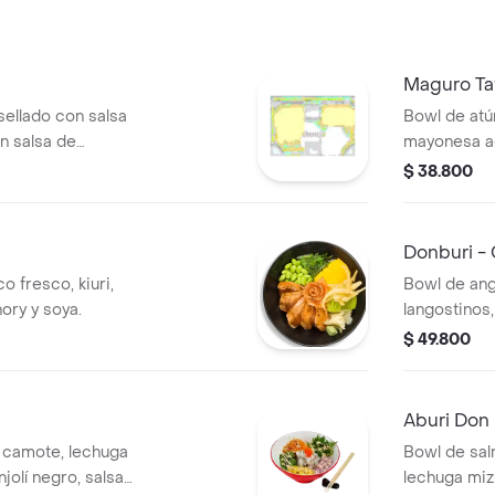
Maguro Ta
ellado con salsa
Bowl de atú
en salsa de
mayonesa ac
, aguacate,
salsa de sh
$ 38.800
 cebolla tempura.
aguacate, e
ajonjoli.
Donburi - 
o fresco, kiuri,
Bowl de angu
nory y soya.
langostinos
ostiones, ca
$ 49.800
Aburi Don
 camote, lechuga
Bowl de sal
njolí negro, salsa
lechuga mizu