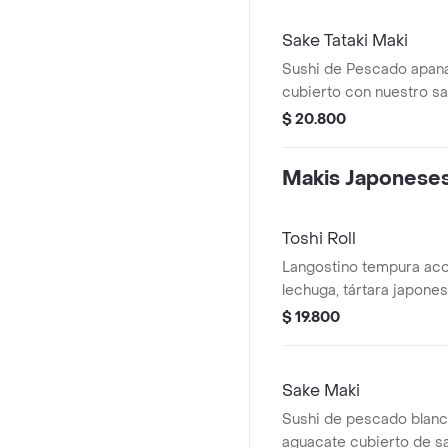
Sake Tataki Maki
Sushi de Pescado apana
cubierto con nuestro 
artesanal y salsa de angu
$ 20.800
Makis Japonese
Toshi Roll
Langostino tempura a
lechuga, tártara japone
picante. (Temaki).
$ 19.800
Sake Maki
Sushi de pescado blanc
aguacate cubierto de sa