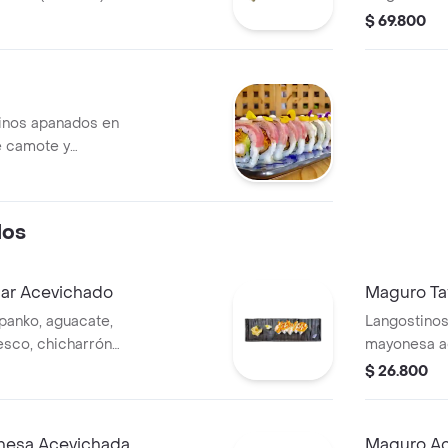
acevichado,
$ 69.800
tinos apanados en
e camote y
dos
ar Acevichado
Maguro Tat
panko, aguacate,
Langostino
esco, chicharrón
mayonesa ac
ichada.
sellado al s
$ 26.800
nesa Acevichada
Maguro A