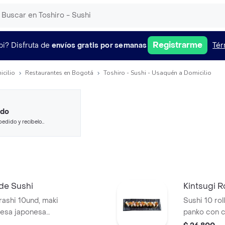
Registrarme
pi?
Disfruta de
envíos gratis por semanas
Tér
icilio
Restaurantes en Bogotá
Toshiro - Sushi - Usaquén a Domicilio
ido
pedido y recíbelo
de Sushi
Kintsugi Ro
rashi 10und, maki
Sushi 10 ro
nesa japonesa
panko con 
hiladelphia roll
aguacate.