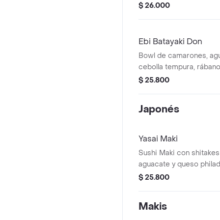
spicy y aguacate.
$ 26.000
Ebi Batayaki Don
Bowl de camarones, agu
cebolla tempura, rábano
ajonjolí, salsa spicy, re
$ 25.800
cebollín.
Japonés
Yasai Maki
Sushi Maki con shitakes
aguacate y queso philad
bocados.
$ 25.800
Makis