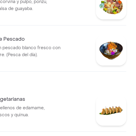
corvina y pulpo, ponzu,
alsa de guayaba.
e Pescado
n pescado blanco fresco con
re. (Pesca del día).
getarianas
rellenos de edamame,
scos y quinua.