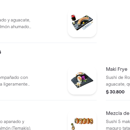
do y aguacate,
salmón ahumado
ila.
s
Maki Frye
compañado con
Sushi de Ro
sa ligeramente
aguacate, qu
anguila.
$ 30.800
Mezcla de
o apanado y
Sushi 5 mak
lmón (Temakis).
maguro tatak