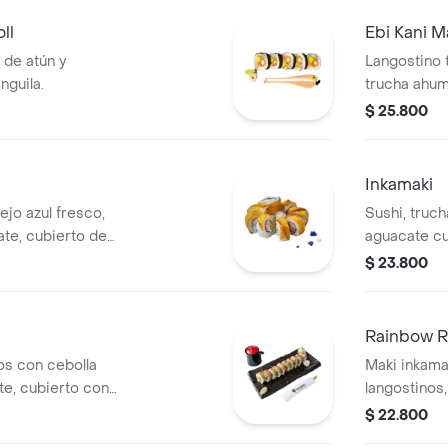
ll
Ebi Kani 
 de atún y
Langostino 
nguila.
trucha ahum
salsa de ang
$ 25.800
Inkamaki
jo azul fresco,
Sushi, truc
te, cubierto de
aguacate cu
elección
$ 23.800
Rainbow R
os con cebolla
Maki inkamaki de trucha ahumada,
te, cubierto con
langostinos,
 con salsa ponzu.
aguacate, 
$ 22.800