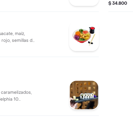
negro, salsa
$ 34.800
acate, maíz,
 rojo, semillas de
pollo morado y
 caramelizados,
elphia 10