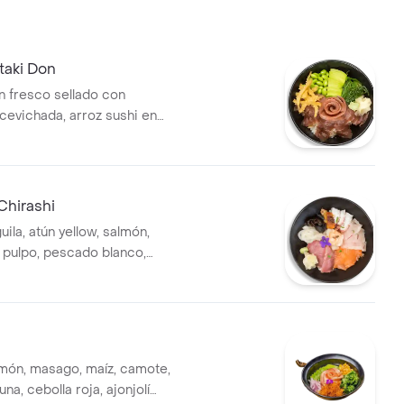
taki Don
n fresco sellado con
evichada, arroz sushi en
itakes, seaweed salad,
damames y semillas de
Chirashi
ila, atún yellow, salmón,
, pulpo, pescado blanco,
lamar y arroz de sushi.
món, masago, maíz, camote,
na, cebolla roja, ajonjolí