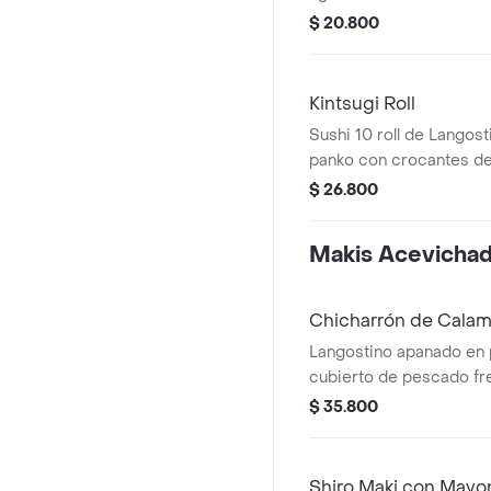
$ 20.800
Kintsugi Roll
Sushi 10 roll de Langos
panko con crocantes d
aguacate.
$ 26.800
Makis Acevicha
Chicharrón de Calam
Langostino apanado en 
cubierto de pescado fr
de calamar y salsa acev
$ 35.800
Shiro Maki con Mayo