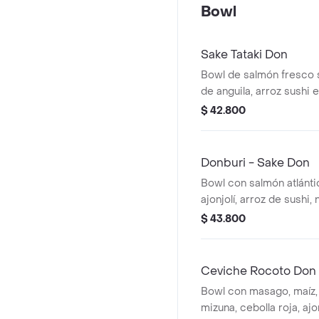
Bowl
Sake Tataki Don
Bowl de salmón fresco s
de anguila, arroz sushi 
shitakes, seaweed salad
$ 42.800
edamames, gari blanco,
Donburi - Sake Don
Bowl con salmón atlántic
ajonjolí, arroz de sushi, 
$ 43.800
Ceviche Rocoto Don
Bowl con masago, maíz,
mizuna, cebolla roja, ajo