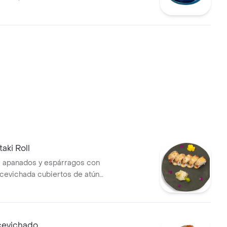
 5 kinoko maki.
aki Roll
s apanados y espárragos con
evichada cubiertos de atún
artén.
cevichado