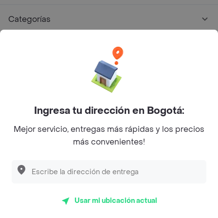
Categorías
Únete a Rappi
Sobre Rappi
Facebook
Twitter
Instagram
Ingresa tu dirección en Bogotá:
Mejor servicio, entregas más rápidas y los precios
©
2026
Rappi Inc. All rights reserved.
más convenientes!
Descubre las
PROMOCIONES
que tenemos
para ti
Rappi S.A.S. --- NIT 900.843.898-9 --- Calle 63 # 16A-02
Bogotá D.C. --- notificacionesrappi@rappi.com
Usar mi ubicación actual