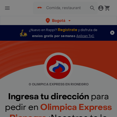
Bogotá
Regístrate
¿Nuevo en Rappi?
y disfruta de
envíos gratis por semanas
Aplican TyC
0 OLIMPICA EXPRESS EN RIONEGRO
Ingresa tu dirección
para
pedir en
Olimpica Express