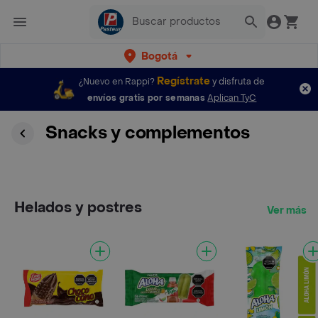
Bogotá
Regístrate
¿Nuevo en Rappi?
y disfruta de
envíos gratis por semanas
Aplican TyC
Snacks y complementos
Helados y postres
Ver más