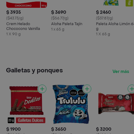
$ 3935
$ 3690
$ 2460
($43.73/g)
($56.77/g)
($37.87/g)
Crem Helado
Aloha Paleta Tajín
Paleta Aloha Limón 6
Chococono Vainilla
g
1 x 65 g
1 X 90 g
1 X 65 g
Galletas y ponques
Ver más
$ 1900
$ 3650
$ 3200