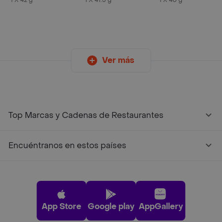
1 X 42 g
1 X 41.5 g
1 X 40 g
41,5g
Ver más
Top Marcas y Cadenas de Restaurantes
Encuéntranos en estos países
App Store
Google play
AppGallery