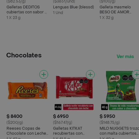
($82.53/g)
($3651/und)
($100/g)
Galletas DEDITOS
Lenguas Blue (blessd)
Galleta masmelo
cubiertas con sabor a
BESO DE AMOR
1 Und
chocolate x 23g
cubierta sabor
1 X 23 g
1 X 32 g
chocolate x 32g
Chocolates
Ver más
$ 8400
$ 6950
$ 5950
($200/g)
($167.47/g)
($148.75/g)
Reeses Copas de
Galletas KITKAT
MILO NUGGETS troz
Chocolate con Leche
recubiertas con
con malta cubiertos
y Mantequilla de Maní
chocolate con leche x
sabor chocolate x 4