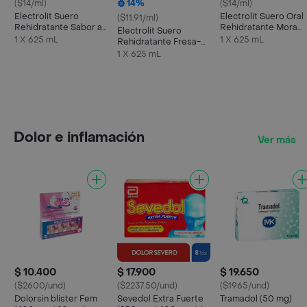
($14/ml)
14%
($14/ml)
Electrolit Suero
Electrolit Suero Oral
($11.91/ml)
Rehidratante Sabor a
Rehidratante Mora
Electrolit Suero
Maracuyá
Azul
1 X 625 mL
1 X 625 mL
Rehidratante Fresa-
Kiwi
1 X 625 mL
Dolor e inflamación
Ver más
$ 10.400
$ 17.900
$ 19.650
($2600/und)
($2237.50/und)
($1965/und)
Dolorsin blister Fem
Sevedol Extra Fuerte
Tramadol (50 mg)