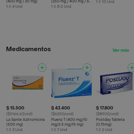
(400 mg / 20 mg)
(250 mg / 400 mg / 65
1 X 10 Und
mg)
1 X 4 Und
1 X 8.0 Und
Medicamentos
Ver más
$ 15.500
$ 43.400
$ 17.800
($5166.67/und)
($6200/und)
($8900/und)
La Sante Azitromicina
Fluenz T (400 mg/10
Postday Tableta
(500 mg)
mg/2.5 mg/15 mg)
(0.75mg)
1 X 3 Und
1 X 7 Und
1 X 2 Und