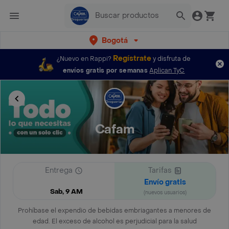
Bogotá
Regístrate
¿Nuevo en Rappi?
y disfruta de
envíos gratis por semanas
Aplican TyC
Cafam
Entrega
Tarifas
Envío gratis
Sab, 9 AM
(nuevos usuarios)
Prohíbase el expendio de bebidas embriagantes a menores de
edad. El exceso de alcohol es perjudicial para la salud