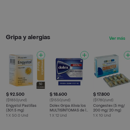
Gripa y alergias
Ver más
$ 92.500
$ 18.600
$ 17.800
($1850/und)
($1550/und)
($1780/und)
Engystol Pastillas
Dolex Gripa Alivia los
Congestex (5 mg/
(301.5 mg)
MULTISÍNTOMAS de la
200 mg/ 20 mg)
Gripa X 12 tabs
1 X 50.0 Und
1 X 12 Und
1 X 10 Und