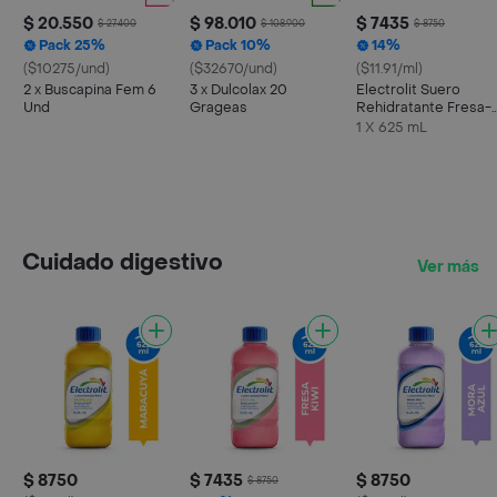
$ 20.550
$ 98.010
$ 7435
$ 27.400
$ 108.900
$ 8750
Pack 25%
Pack 10%
14%
($10275/und)
($32670/und)
($11.91/ml)
2 x Buscapina Fem 6
3 x Dulcolax 20
Electrolit Suero
Und
Grageas
Rehidratante Fresa-
Kiwi
1 X 625 mL
Cuidado digestivo
Ver más
$ 8750
$ 7435
$ 8750
$ 8750