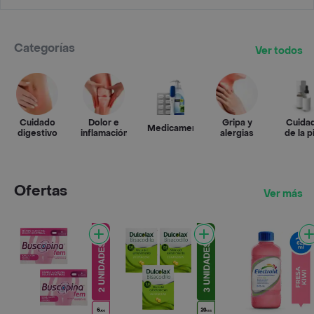
Categorías
Ver todos
Cuidado
Dolor e
Gripa y
Cuida
Medicamentos
digestivo
inflamación
alergias
de la p
Ofertas
Ver más