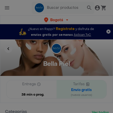
Bogotá
Regístrate
¿Nuevo en Rappi?
y disfruta de
envíos gratis por semanas
Aplican TyC
Bella Piel
Entrega
Tarifas
Envío gratis
38 min o prog.
(nuevos usuarios)
Categorías
Ver todos