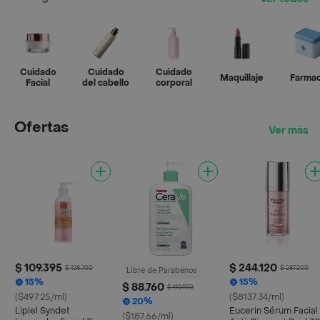
Cuidado
Cuidado
Cuidado
Maquillaje
Farmac
Facial
del cabello
corporal
Ofertas
Ver más
$ 109.395
$ 244.120
$ 128.700
$ 287.200
Libre de Parabenos
15%
15%
$ 88.760
$ 110.950
($497.25/ml)
($8137.34/ml)
20%
Lipiel Syndet
Eucerin Sérum Facial
($187.66/ml)