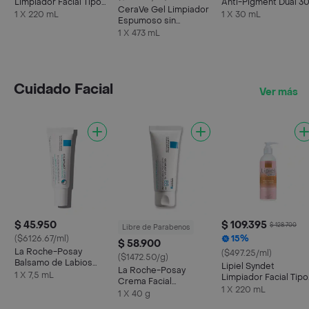
Limpiador Facial Tipo
Anti-Pigment Dual 3
CeraVe Gel Limpiador
Crema
mL
1 X 220 mL
1 X 30 mL
Espumoso sin
Perfume Piel Normal a
1 X 473 mL
Grasa
Cuidado Facial
Ver más
$ 45.950
$ 109.395
$ 128.700
Libre de Parabenos
($6126.67/ml)
15%
$ 58.900
La Roche-Posay
($497.25/ml)
($1472.50/g)
Balsamo de Labios
Lipiel Syndet
La Roche-Posay
Cicaplast Levres
1 X 7,5 mL
Limpiador Facial Tipo
Crema Facial
Crema
1 X 220 mL
Cicaplast Baume B5 +
1 X 40 g