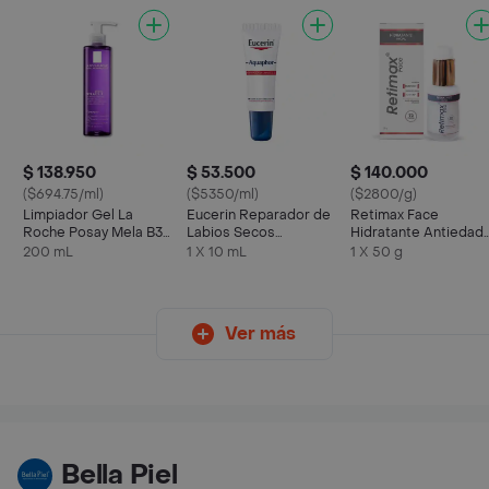
$ 138.950
$ 53.500
$ 140.000
($694.75/ml)
($5350/ml)
($2800/g)
Limpiador Gel La
Eucerin Reparador de
Retimax Face
Roche Posay Mela B3
Labios Secos
Hidratante Antiedad
Antimanchas
Aquaphor
Facial
200 mL
1 X 10 mL
1 X 50 g
Ver más
Bella Piel