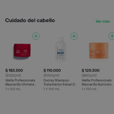
Cuidado del cabello
Ver más
$ 183.300
$ 110.000
$ 120.300
($1222/ml)
($1100/ml)
($802/ml)
Wella Professionals
Ducray Shampoo
Wella Professionals
Mascarilla Ultimate
Tratamiento Kelual Ds
Mascarilla Nutrición
Repair
Anticaspa
Invigo Nutrienrich
1 x 150 mL
1 X 100 mL
1 x 150 mL