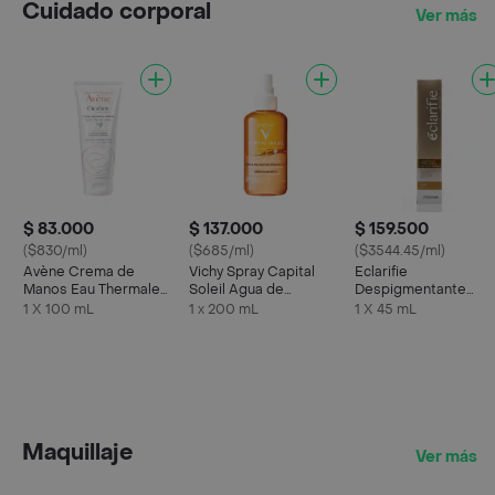
Cuidado corporal
Ver más
$ 83.000
$ 137.000
$ 159.500
($830/ml)
($685/ml)
($3544.45/ml)
Avène Crema de
Vichy Spray Capital
Eclarifie
Manos Eau Thermale
Soleil Agua de
Despigmentante
Cicalfate Repara y
Protección Solar Spf
Porcelanización Para
1 X 100 mL
1 x 200 mL
1 X 45 mL
Calma
50 +
Áreas Sensibles
Maquillaje
Ver más