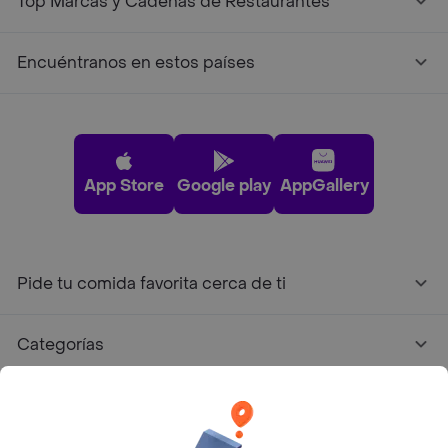
Top Marcas y Cadenas de Restaurantes
Encuéntranos en estos países
App Store
Google play
AppGallery
Pide tu comida favorita cerca de ti
Categorías
Únete a Rappi