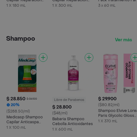
Capilar Reparación
Capilar Reparación
Pack Tratamiento Par
Intensiva 15
Intensiva 15
el Cabello
1 X 180 mL
1 X 300 mL
3 x 60 mL
Shampoo
Ver más
$ 28.850
$ 29.900
$ 36.100
Libre de Parabenos
20%
($80.82/ml)
$ 28.800
Shampoo Elvive Lore
($288.50/ml)
($48/ml)
Paris Glycolic Gloss
Medicasp Shampoo
Babaria Shampoo
Brillo 370 ml
1 X 370 mL
Capilar Anticaspa
Cebolla Antioxidantes
Ketoconazol
1 X 100 mL
1 X 600 mL