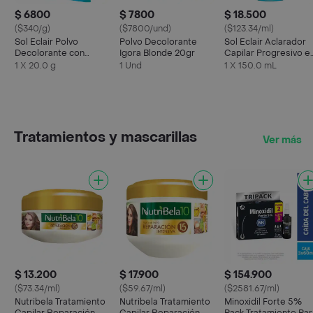
$ 6800
$ 7800
$ 18.500
($340/g)
($7800/und)
($123.34/ml)
Sol Eclair Polvo
Polvo Decolorante
Sol Eclair Aclarador
Decolorante con
Igora Blonde 20gr
Capilar Progresivo e
Keratina
Spray con Aroma a
1 X 20.0 g
1 Und
1 X 150.0 mL
Manzanilla
Tratamientos y mascarillas
Ver más
$ 13.200
$ 17.900
$ 154.900
($73.34/ml)
($59.67/ml)
($2581.67/ml)
Nutribela Tratamiento
Nutribela Tratamiento
Minoxidil Forte 5%