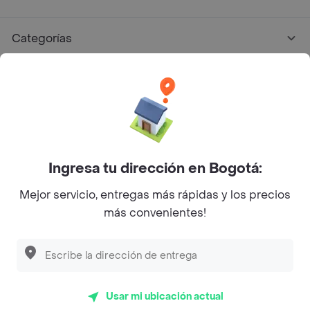
Categorías
Únete a Rappi
Sobre Rappi
Facebook
Twitter
Instagram
Ingresa tu dirección en Bogotá:
Mejor servicio, entregas más rápidas y los precios
©
2026
Rappi Inc. All rights reserved.
más convenientes!
Rappi S.A.S. --- NIT 900.843.898-9 --- Calle 63 # 16A-02
Bogotá D.C. --- notificacionesrappi@rappi.com
Usar mi ubicación actual