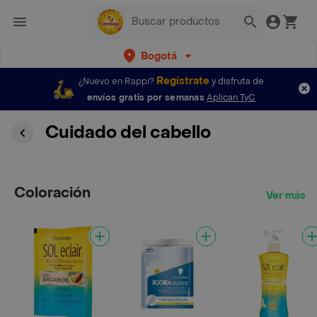
Bogotá
Regístrate
¿Nuevo en Rappi?
y disfruta de
envíos gratis por semanas
Aplican TyC
Cuidado del cabello
Coloración
Ver más