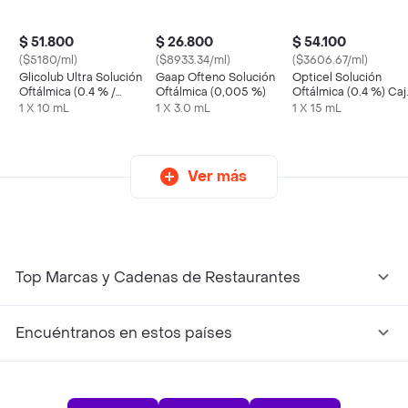
$ 51.800
$ 26.800
$ 54.100
($5180/ml)
($8933.34/ml)
($3606.67/ml)
Glicolub Ultra Solución
Gaap Ofteno Solución
Opticel Solución
Oftálmica (0.4 % /
Oftálmica (0,005 %)
Oftálmica (0.4 %) Caj
0.3%)
X1 Frasco
1 X 10 mL
1 X 3.0 mL
1 X 15 mL
Ver más
Top Marcas y Cadenas de Restaurantes
Encuéntranos en estos países