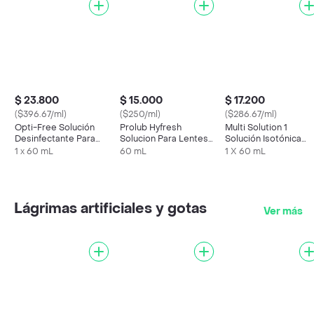
$ 23.800
$ 15.000
$ 17.200
($396.67/ml)
($250/ml)
($286.67/ml)
Opti-Free Solución
Prolub Hyfresh
Multi Solution 1
Desinfectante Para
Solucion Para Lentes
Solución Isotónica
Lentes
de Contacto
Estéril
1 x 60 mL
60 mL
1 X 60 mL
Lágrimas artificiales y gotas
Ver más