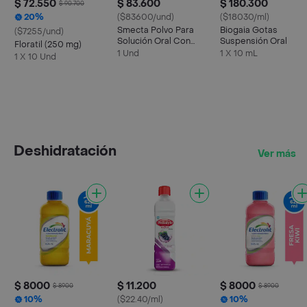
$ 72.550
$ 83.600
$ 180.300
$ 90.700
20%
($83600/und)
($18030/ml)
Smecta Polvo Para
Biogaia Gotas
($7255/und)
Solución Oral Con
Suspensión Oral
Floratil (250 mg)
Sabor a Naranja y
1 Und
1 X 10 mL
1 X 10 Und
Vainilla
Deshidratación
Ver más
$ 8000
$ 11.200
$ 8000
$ 8900
$ 8900
10%
($22.40/ml)
10%