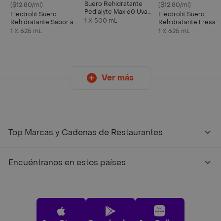
Suero Rehidratante
($12.80/ml)
($12.80/ml)
Pedialyte Max 60 Uva
Electrolit Suero
Electrolit Suero
Frasco 500 mL
1 X 500 mL
Rehidratante Sabor a
Rehidratante Fresa-
Maracuyá
Kiwi
1 X 625 mL
1 X 625 mL
Ver más
Top Marcas y Cadenas de Restaurantes
Encuéntranos en estos países