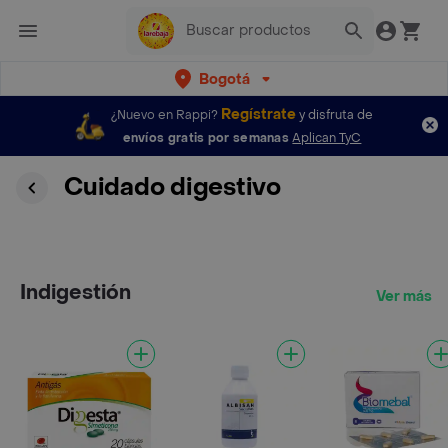
Bogotá
Regístrate
¿Nuevo en Rappi?
y disfruta de
envíos gratis por semanas
Aplican TyC
Cuidado digestivo
Indigestión
Ver más