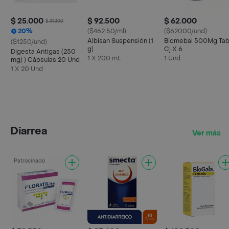
$ 25.000
$ 92.500
$ 62.000
$ 31.300
20%
($462.50/ml)
($62000/und)
Albisan Suspensión (1
Biomebal 500Mg Ta
($1250/und)
g)
Cj X 6
Digesta Antigas (250
1 X 200 mL
1 Und
mg) ) Cápsulas 20 Und
1 X 20 Und
Diarrea
Ver más
Patrocinado