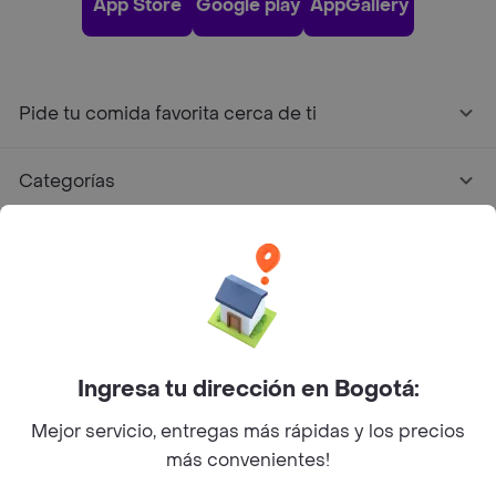
App Store
Google play
AppGallery
Pide tu comida favorita cerca de ti
Categorías
Únete a Rappi
Sobre Rappi
Facebook
Twitter
Instagram
Ingresa tu dirección en Bogotá:
Mejor servicio, entregas más rápidas y los precios
©
2026
Rappi Inc. All rights reserved.
más convenientes!