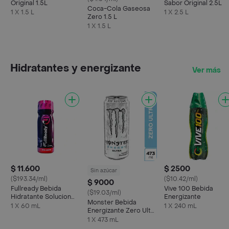
Original 1.5L
Sabor Original 2.5L
Coca-Cola Gaseosa
1 X 1.5 L
1 X 2.5 L
Zero 1.5 L
1 X 1.5 L
Hidratantes y energizante
Ver más
$ 11.600
$ 2500
Sin azúcar
($193.34/ml)
($10.42/ml)
$ 9000
Fullready Bebida
Vive 100 Bebida
($19.03/ml)
Hidratante Solucion
Energizante
Monster Bebida
Para El Guayuabo 60
1 X 60 mL
1 X 240 mL
Energizante Zero Ultra
Ml
473 mL
1 X 473 mL