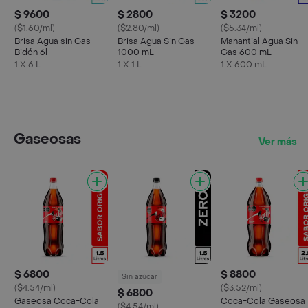
$ 9600
$ 2800
$ 3200
($1.60/ml)
($2.80/ml)
($5.34/ml)
Brisa Agua sin Gas
Brisa Agua Sin Gas
Manantial Agua Sin
Bidón 6l
1000 mL
Gas 600 mL
1 X 6 L
1 X 1 L
1 X 600 mL
Gaseosas
Ver más
$ 6800
$ 8800
Sin azúcar
($4.54/ml)
($3.52/ml)
$ 6800
Gaseosa Coca-Cola
Coca-Cola Gaseosa
($4.54/ml)