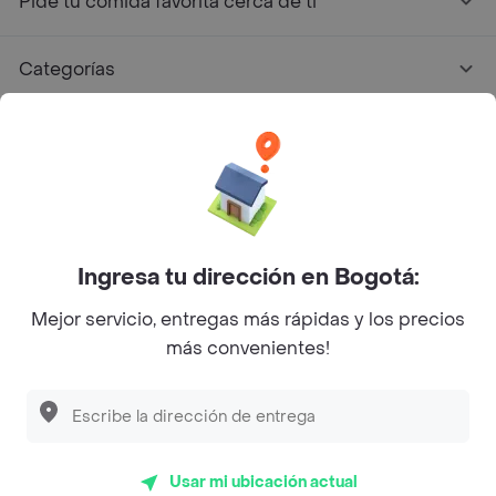
Pide tu comida favorita cerca de ti
Categorías
Únete a Rappi
Sobre Rappi
Facebook
Twitter
Instagram
Ingresa tu dirección en Bogotá:
Mejor servicio, entregas más rápidas y los precios
©
2026
Rappi Inc. All rights reserved.
más convenientes!
Rappi S.A.S. --- NIT 900.843.898-9 --- Calle 63 # 16A-02
Bogotá D.C. --- notificacionesrappi@rappi.com
Usar mi ubicación actual