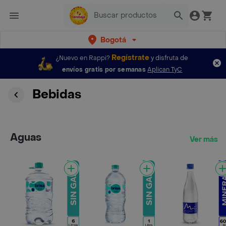
Bogotá
Regístrate
¿Nuevo en Rappi?
y disfruta de
envíos gratis por semanas
Aplican TyC
Bebidas
Aguas
Ver más