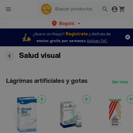
Bogotá
Regístrate
¿Nuevo en Rappi?
y disfruta de
envíos gratis por semanas
Aplican TyC
Salud visual
Lágrimas artificiales y gotas
Ver más