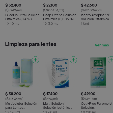
$ 52.400
$ 27.100
$ 42.600
($5240/ml)
($9033.34/ml)
($42600/und)
Glicolub Ultra Solución
Gaap Ofteno Solución
Isopto Atropina 1 %
Oftálmica (0.4 % /
Oftálmica (0,005 %)
Solución Oftálmica
0.3%)
1 X 10 mL
1 X 3.0 mL
1 Und
Limpieza para lentes
Ver más
$ 38.200
$ 17.400
$ 49.100
($318.34/ml)
($290/ml)
($409.17/ml)
Multisoluter Solución
Multi Solution 1
Opti-Free Puremoist
para Lentes
Solución Isotónica
Solución
Multipropósito
Estéril
Desinfectante
1 X 120 mL
1 X 60 mL
1 X 120 mL