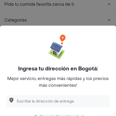
Pide tu comida favorita cerca de ti
Categorías
Únete a Rappi
Sobre Rappi
Facebook
Twitter
Instagram
Ingresa tu dirección en Bogotá:
Mejor servicio, entregas más rápidas y los precios
©
2026
Rappi Inc. All rights reserved.
más convenientes!
Rappi S.A.S. --- NIT 900.843.898-9 --- Calle 63 # 16A-02
Bogotá D.C. --- notificacionesrappi@rappi.com