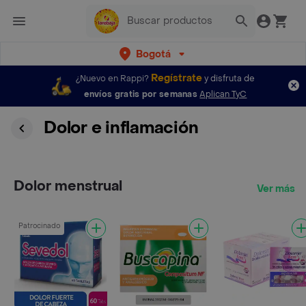
Bogotá
Regístrate
¿Nuevo en Rappi?
y disfruta de
envíos gratis por semanas
Aplican TyC
Dolor e inflamación
Dolor menstrual
Ver más
Patrocinado