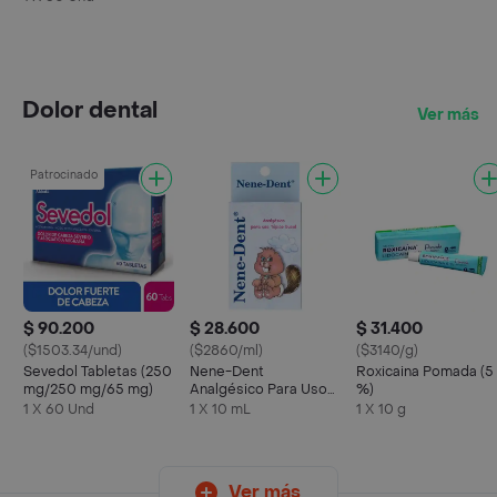
Dolor dental
Ver más
Patrocinado
$ 90.200
$ 28.600
$ 31.400
($1503.34/und)
($2860/ml)
($3140/g)
Sevedol Tabletas (250
Nene-Dent
Roxicaina Pomada (5
mg/250 mg/65 mg)
Analgésico Para Uso
%)
Tópico Bucal Lidocaína
1 X 60 Und
1 X 10 mL
1 X 10 g
Ver más