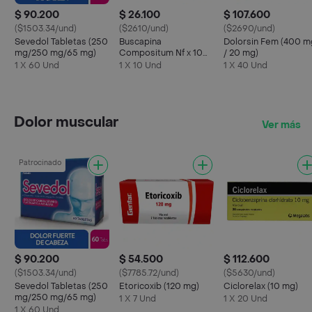
$ 90.200
$ 26.100
$ 107.600
($1503.34/und)
($2610/und)
($2690/und)
Sevedol Tabletas (250
Buscapina
Dolorsin Fem (400 m
mg/250 mg/65 mg)
Compositum Nf x 10
/ 20 mg)
Tabletas
1 X 60 Und
1 X 10 Und
1 X 40 Und
Dolor muscular
Ver más
Patrocinado
$ 90.200
$ 54.500
$ 112.600
($1503.34/und)
($7785.72/und)
($5630/und)
Sevedol Tabletas (250
Etoricoxib (120 mg)
Ciclorelax (10 mg)
mg/250 mg/65 mg)
1 X 7 Und
1 X 20 Und
1 X 60 Und