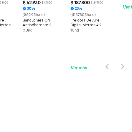
$ 62.930
$ 187.800
338.900
$ 89.900
$ 243.900
Ver 
30%
23%
($62.93/und)
($187803/und)
ire
Sanduchera Grill
Freidora De Aire
 Mertec 5
Antiadherente 2
Digital Mertec 4.2
Puestos Mertec Mt-
Litros Con Visor
0Und
1Und
020s Negro
Ver más