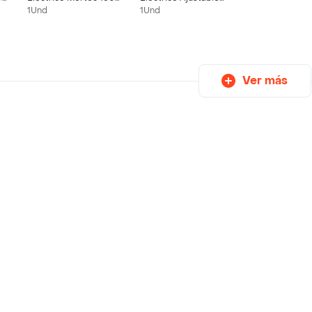
Negro
Acero Inoxidable
1Und
1Und
Mertec
Ver más