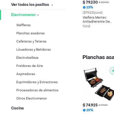
$ 79.230
$ 102.900
Ver todos los pasillos
23%
($79233/und)
Electromenor
Waflera Mertec
Antiadherente De
Waffleras
Acero Inoxidable 4
1Und
Porciones
Planchas asadoras
Cafeteras y Teteras
Licuadoras y Batidoras
Planchas as
Electrobelleza
Freídoras de Aire
Aspiradoras
Exprimidores y Extractores
Procesadoras de alimentos
Otros Electromenor
$ 74.925
$ 99.900
Cocina
25%