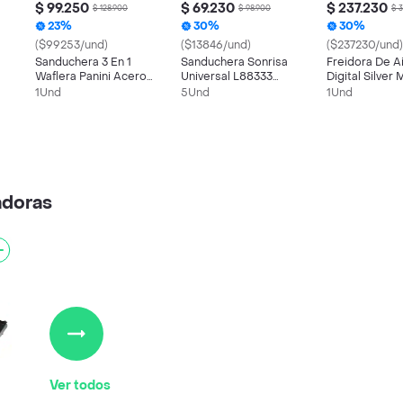
$ 99.250
$ 69.230
$ 237.230
$ 128.900
$ 98.900
$ 
23%
30%
30%
($99253/und)
($13846/und)
($237230/und)
Sanduchera 3 En 1
Sanduchera Sonrisa
Freidora De A
Waflera Panini Acero
Universal L88333
Digital Silver
Inoxidable
Negro
Litros
1Und
5Und
1Und
adoras
Ver todos