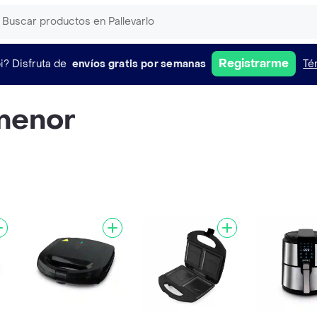
Registrarme
i?
Disfruta de
envíos gratis por semanas
Té
menor