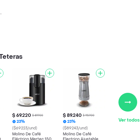
c
Teteras
$ 69.220
$ 89.240
$ 89.900
$ 115.900
Ver todos
23%
23%
($69223/und)
($89243/und)
Molino De Café
Molino De Café
0
Eléctrico Mertec 150w
Electrico Ajustable