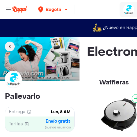
Bogotá
¿Nuevo en Rapp
Electro
Waffleras
Pallevarlo
Entrega
Lun, 8 AM
Envío gratis
Tarifas
(nuevos usuarios)