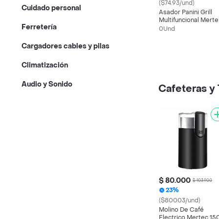
($74.93/und)
Cuidado personal
Asador Panini Grill
Multifuncional Merte
Ferretería
Silver
0Und
Cargadores cables y pilas
Climatización
Audio y Sonido
Cafeteras y 
$ 80.000
$ 103.900
23%
($80003/und)
Molino De Café
Electrico Mertec 15