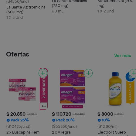
La Santé Ampicilina
Mk Albendazol (200
($4550/und)
(250 mg)
mg)
La Sante Azitromicina
60 mL
1 X 2 Und
(500 mg)
1 X 3 Und
Ofertas
Ver más
$ 20.850
$ 110.720
$ 8000
$ 27.800
$ 138.400
$ 8900
Pack 25%
Pack 20%
10%
($10425/und)
($55360/und)
($12.80/ml)
2 x Buscapina Fem
2 x Allegra
Electrolit Suero