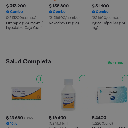
$ 313.200
$ 138.800
$ 51.600
Combo
Combo
Combo
($313200/combo)
($138800/combo)
($51600/combo)
Ozempic (1.34 mg/mL)
Novadrox Od (1 g)
Lyrica Cápsulas (150
Inyectable Caja Con 1
mg)
Pluma y 6 Agujas
Salud Completa
Ver más
$ 13.650
$ 16.400
$ 4400
$ 16.100
15%
($273.34/ml)
($2200/und)