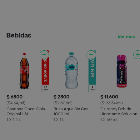
Bebidas
Ver más
$ 6800
$ 2800
$ 11.600
($4.54/ml)
($2.80/ml)
($193.34/ml)
Gaseosa Coca-Cola
Brisa Agua Sin Gas
Fullready Bebida
Original 1.5L
1000 mL
Hidratante Solucion
Para El Guayuabo 60
1 X 1.5 L
1 X 1 L
1 X 60 mL
Ml