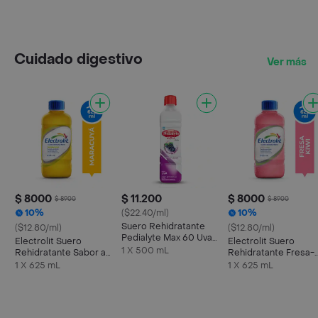
Cuidado digestivo
Ver más
$ 8000
$ 11.200
$ 8000
$ 8900
$ 8900
10%
($22.40/ml)
10%
Suero Rehidratante
($12.80/ml)
($12.80/ml)
Pedialyte Max 60 Uva
Electrolit Suero
Electrolit Suero
Frasco 500 mL
1 X 500 mL
Rehidratante Sabor a
Rehidratante Fresa-
Maracuyá
Kiwi
1 X 625 mL
1 X 625 mL