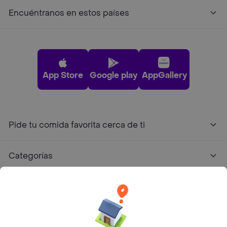
Encuéntranos en estos países
App Store
Google play
AppGallery
Pide tu comida favorita cerca de ti
Categorías
Únete a Rappi
Sobre Rappi