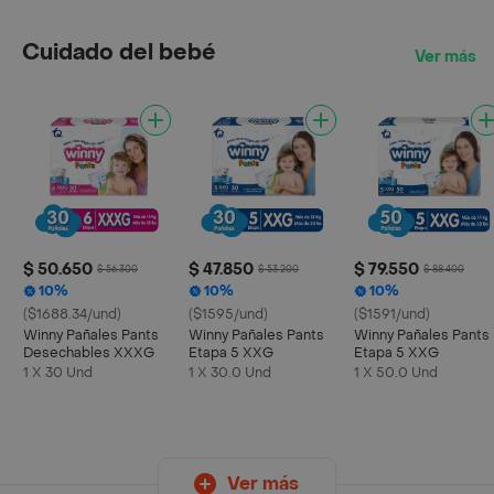
Cuidado del bebé
Ver más
$ 50.650
$ 47.850
$ 79.550
$ 56.300
$ 53.200
$ 88.400
10%
10%
10%
($1688.34/und)
($1595/und)
($1591/und)
Winny Pañales Pants
Winny Pañales Pants
Winny Pañales Pants
Desechables XXXG
Etapa 5 XXG
Etapa 5 XXG
1 X 30 Und
1 X 30.0 Und
1 X 50.0 Und
Ver más