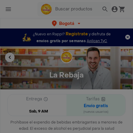
Bogotá
Regístrate
¿Nuevo en Rappi?
y disfruta de
envíos gratis por semanas
Aplican TyC
La Rebaja
Entrega
Tarifas
Envío gratis
Sab, 9 AM
(nuevos usuarios)
Prohíbase el expendio de bebidas embriagantes a menores de
edad. El exceso de alcohol es perjudicial para la salud