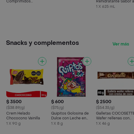
Comprimidos
Rehidratante Sabor 
Recubiertos
Maracuyá
1 X 625 mL
Snacks y complementos
Ver más
$ 3500
$ 600
$ 2500
($38.89/g)
($75/g)
($54.35/g)
Crem Helado
Quipitos Golosina de
Galletas COCOSETT
Chococono Vainilla
Dulce con Leche en
Wafer rellenas con
Polvo Pops
crema de coco x 46g
1 X 90 g
1 X 8 g
1 X 46 g