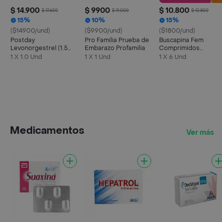
$ 14.900
$ 9900
$ 10.800
$ 17.600
$ 11.000
$ 12.800
15%
10%
15%
($14900/und)
($9900/und)
($1800/und)
Postday
Pro Familia Prueba de
Buscapina Fem
Levonorgestrel (1.5
Embarazo Profamilia
Comprimidos
mg)
Recubiertos
1 X 1.0 Und
1 X 1 Und
1 X 6 Und
Medicamentos
Ver más