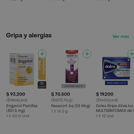
Vainilla
Gripa y alergias
Ver más
$ 93.200
$ 70.500
$ 19.200
($1864/und)
($4272.73/g)
($1600/und)
Engystol Pastillas
Nasacort Aq (55 Mcg)
Dolex Gripa Alivia los
(301.5 mg)
MULTISÍNTOMAS de l
1 X 16.5 g
Gripa X 12 tabs
1 X 50.0 Und
1 X 12 Und