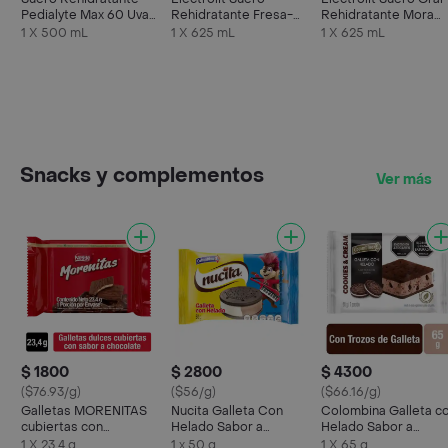
Pedialyte Max 60 Uva
Rehidratante Fresa-
Rehidratante Mora
Frasco 500 mL
Kiwi
Azul
1 X 500 mL
1 X 625 mL
1 X 625 mL
Snacks y complementos
Ver más
$ 1800
$ 2800
$ 4300
($76.93/g)
($56/g)
($66.16/g)
Galletas MORENITAS
Nucita Galleta Con
Colombina Galleta c
cubiertas con
Helado Sabor a
Helado Sabor a
chocolate 23,4g
Chocolate y Crema de
Cookies & Cream
1 X 23.4 g
1 x 50 g
1 X 65 g