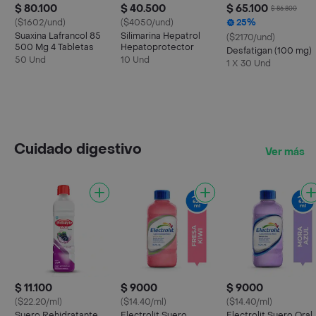
$ 80.100
$ 40.500
$ 65.100
$ 86.800
($1602/und)
($4050/und)
25%
Suaxina Lafrancol 85
Silimarina Hepatrol
($2170/und)
500 Mg 4 Tabletas
Hepatoprotector
Desfatigan (100 mg)
50 Und
10 Und
1 X 30 Und
Cuidado digestivo
Ver más
$ 11.100
$ 9000
$ 9000
($22.20/ml)
($14.40/ml)
($14.40/ml)
Suero Rehidratante
Electrolit Suero
Electrolit Suero Oral