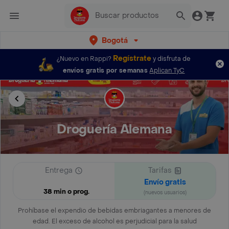
Bogotá
Regístrate
¿Nuevo en Rappi?
y disfruta de
envíos gratis por semanas
Aplican TyC
Droguería Alemana
Entrega
Tarifas
Envío gratis
38 min o prog.
(nuevos usuarios)
Prohíbase el expendio de bebidas embriagantes a menores de
edad. El exceso de alcohol es perjudicial para la salud