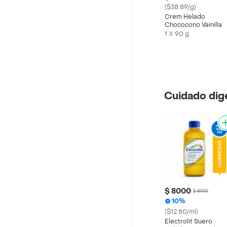
($38.89/g)
Crem Helado
Chococono Vainilla
1 X 90 g
Cuidado dig
$ 8000
$ 8900
10%
($12.80/ml)
Electrolit Suero