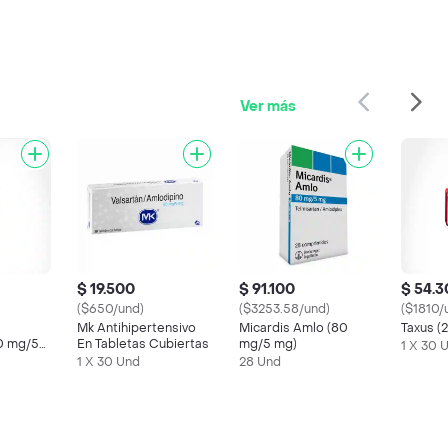
Ver más
$ 19.500
$ 91.100
$ 54.
($650/und)
($3253.58/und)
($1810/
Mk Antihipertensivo
Micardis Amlo (80
Taxus (
0 mg/50
En Tabletas Cubiertas
mg/5 mg)
1 X 30 
1 X 30 Und
28 Und