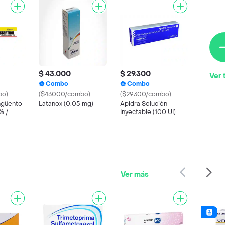
$ 43.000
$ 29.300
Ver 
Combo
Combo
bo)
($43000/combo)
($29300/combo)
ngüento
Latanox (0.05 mg)
Apidra Solución
% /
Inyectable (100 UI)
IU)
Ver más