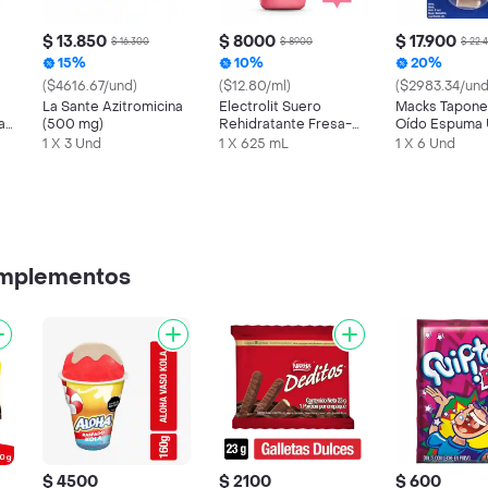
$ 13.850
$ 8000
$ 17.900
$ 16.300
$ 8900
$ 22.
15%
10%
20%
($4616.67/und)
($12.80/ml)
($2983.34/und
La Sante Azitromicina
Electrolit Suero
Macks Tapone
a
(500 mg)
Rehidratante Fresa-
Oído Espuma 
Kiwi
Suave
1 X 3 Und
1 X 625 mL
1 X 6 Und
omplementos
$ 4500
$ 2100
$ 600