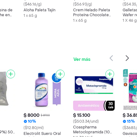
($46.16/g)
($56.93/g)
($54.35
sina de
Aloha Paleta Tajín
Crem Helado Paleta
Gallet
he en
Proteína Chocolate
Wafer r
1 x 65 g
Tosh
crema d
1 x 65 g
1 X 46 g
Ver más
$ 8000
$ 15.100
$ 36.8
$ 8900
10%
($503.34/und)
15%
Coaspharma
($12.80/ml)
($3685/
0.9%) 500
Metoclopramida (10
Electrolit Suero Oral
Gavisc