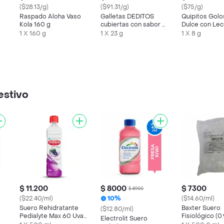
($28.13/g)
($91.31/g)
($75/g)
Raspado Aloha Vaso
Galletas DEDITOS
Quipitos Golo
Kola 160 g
cubiertas con sabor a
Dulce con Lec
chocolate x 23g
Polvo Pops
1 X 160 g
1 X 23 g
1 X 8 g
estivo
$ 11.200
$ 8000
$ 7300
$ 8900
($22.40/ml)
10%
($14.60/ml)
Suero Rehidratante
Baxter Suero
($12.80/ml)
Pedialyte Max 60 Uva
Fisiológico (
Electrolit Suero