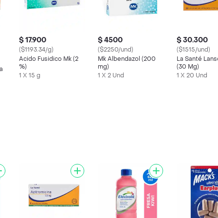
$ 17.900
$ 4500
$ 30.300
($1193.34/g)
($2250/und)
($1515/und)
Acido Fusidico Mk (2
Mk Albendazol (200
La Santé Lans
%)
mg)
(30 Mg)
a
1 X 15 g
1 X 2 Und
1 X 20 Und