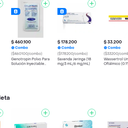
$ 460.100
$ 178.200
$ 33.200
Combo
Combo
Combo
($460100/combo)
($178200/combo)
($33200/com
Genotropin Polvo Para
Saxenda Jeringa (18
Wassertrol U
Solución Inyectable
mg/3 mL/6 mg/mL)
Oftálmico (0.1
(36 UI/12 mg)
0.35% / 6000 
leta