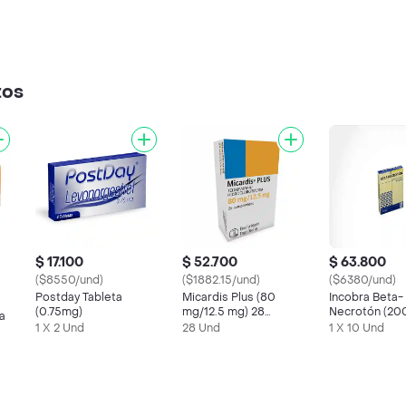
tos
$ 17.100
$ 52.700
$ 63.800
($8550/und)
($1882.15/und)
($6380/und)
Postday Tableta
Micardis Plus (80
Incobra Beta-
(0.75mg)
mg/12.5 mg) 28
Necrotón (20
a
Comprimidos
mg)
1 X 2 Und
28 Und
1 X 10 Und