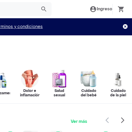
Ingreso
rminos y condiciones
Dolor e
Salud
Cuidado
Cuidado
camentos
inflamación
sexual
del bebé
de la piel
Ver más