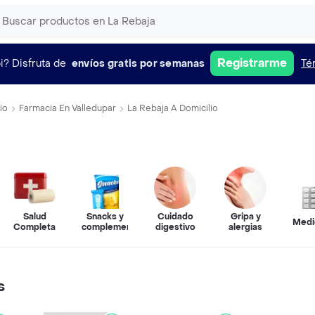
Registrarme
i?
Disfruta de
envíos gratis por semanas
Té
io
Farmacia En Valledupar
La Rebaja A Domicilio
Salud
Snacks y
Cuidado
Gripa y
Medi
Completa
complementos
digestivo
alergias
s