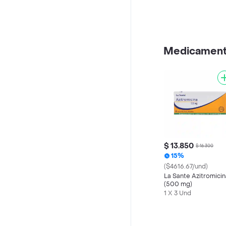
Medicamen
$ 13.850
$ 16.300
15%
($4616.67/und)
La Sante Azitromicin
(500 mg)
1 X 3 Und