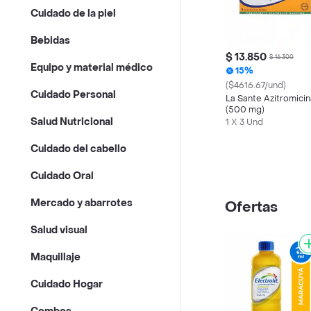
Cuidado de la piel
Bebidas
$ 13.850
$ 16.300
Equipo y material médico
15%
($4616.67/und)
Cuidado Personal
La Sante Azitromicin
(500 mg)
Salud Nutricional
1 X 3 Und
Cuidado del cabello
Cuidado Oral
Mercado y abarrotes
Ofertas
Salud visual
Maquillaje
Cuidado Hogar