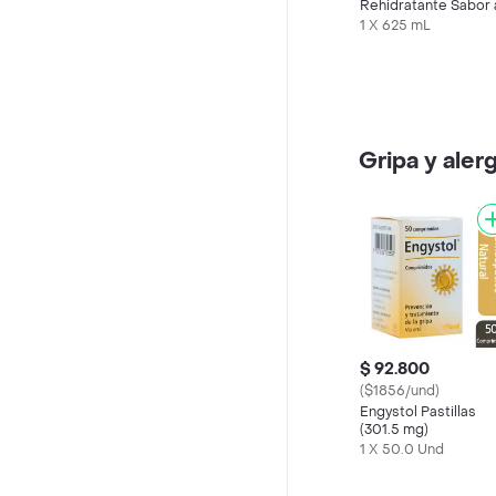
Rehidratante Sabor 
Maracuyá
1 X 625 mL
Gripa y aler
$ 92.800
($1856/und)
Engystol Pastillas
(301.5 mg)
1 X 50.0 Und