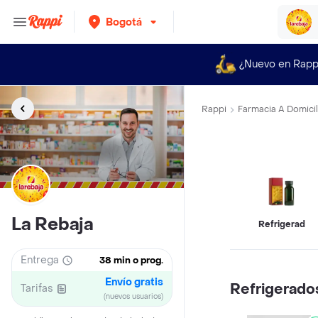
Bogotá
¿Nuevo en Rapp
Rappi
Farmacia A Domicil
La Rebaja
Refrigerados
Entrega
38 min o prog.
Envío gratis
Refrigerado
Tarifas
(nuevos usuarios)