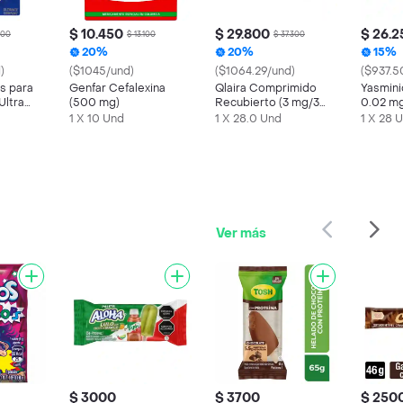
$ 10.450
$ 29.800
$ 26.2
400
$ 13.100
$ 37.300
20%
20%
15%
)
($1045/und)
($1064.29/und)
($937.5
s para
Genfar Cefalexina
Qlaira Comprimido
Yasmini
Ultra
(500 mg)
Recubierto (3 mg/3
0.02 m
mg)
1 X 10 Und
1 X 28.0 Und
1 X 28 
Ver más
$ 3000
$ 3700
$ 250