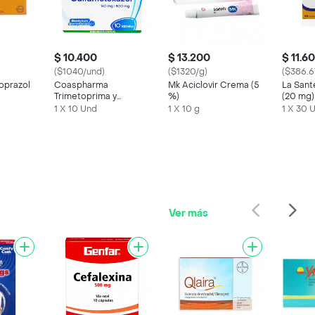
$ 10.400
$ 13.200
$ 11.6
($1040/und)
($1320/g)
($386.6
oprazol
Coaspharma
Mk Aciclovir Crema (5
La San
Trimetoprima y
%)
(20 mg)
Sulfametoxazol (160
1 X 10 Und
1 X 10 g
1 X 30 
mg / 800 mg)
Ver más