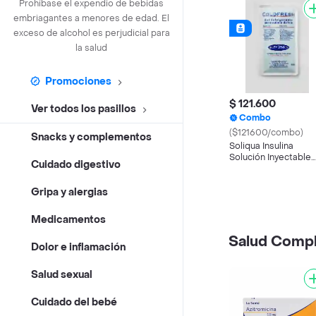
Prohíbase el expendio de bebidas
embriagantes a menores de edad. El
exceso de alcohol es perjudicial para
la salud
Promociones
$ 121.600
Ver todos los pasillos
Combo
($121600/combo)
Snacks y complementos
Soliqua Insulina
Solución Inyectable
Cuidado digestivo
(100 mL / 33 mL)
Gripa y alergias
Medicamentos
Salud Comp
Dolor e inflamación
Salud sexual
Cuidado del bebé