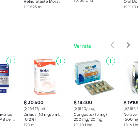
mg) 30 Tabletas
1 X 30 Und
Rehidratante Mora
Oral Do
Azul
Sachet
1 X 625 mL
12 X 10
Ver más
$ 30.500
$ 18.400
$ 19.1
($254.17/ml)
($1840/und)
($3183.
Zinkids (10 mg/5 mL)
Congestex (5 mg/
Noraver
S de la
(0.2%)
200 mg/ 20 mg)
(500 mg
s
mg)
120 mL
1 X 10 Und
1 X 6 U