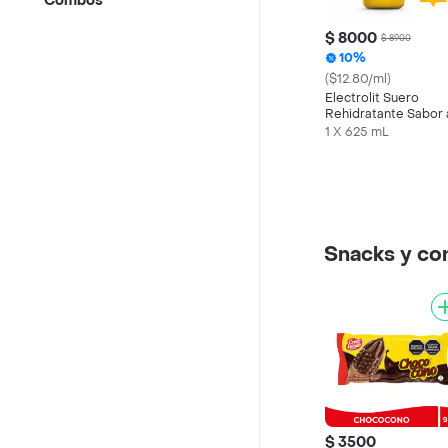
Combos
$ 8000
$ 8900
10%
($12.80/ml)
Electrolit Suero
Rehidratante Sabor 
Maracuyá
1 X 625 mL
Snacks y c
$ 3500