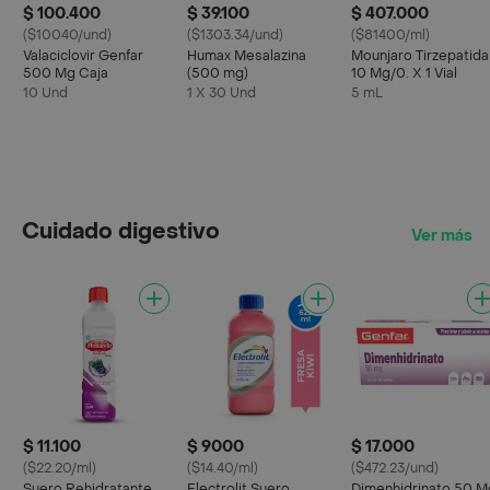
$ 100.400
$ 39.100
$ 407.000
($10040/und)
($1303.34/und)
($81400/ml)
Valaciclovir Genfar
Humax Mesalazina
Mounjaro Tirzepatida
500 Mg Caja
(500 mg)
10 Mg/0. X 1 Vial
10 Und
1 X 30 Und
5 mL
Cuidado digestivo
Ver más
$ 11.100
$ 9000
$ 17.000
($22.20/ml)
($14.40/ml)
($472.23/und)
Suero Rehidratante
Electrolit Suero
Dimenhidrinato 50 M