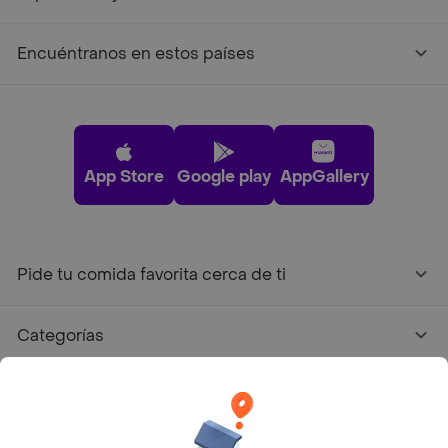
Encuéntranos en estos países
App Store
Google play
AppGallery
Pide tu comida favorita cerca de ti
Categorías
Únete a Rappi