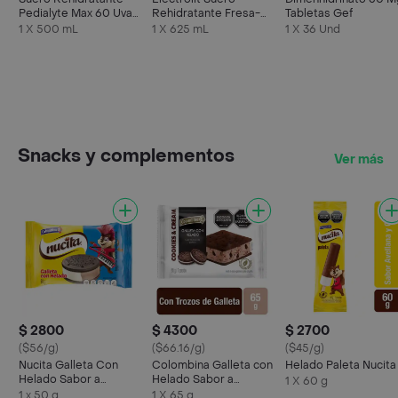
Pedialyte Max 60 Uva
Rehidratante Fresa-
Tabletas Gef
Frasco 500 mL
Kiwi
1 X 500 mL
1 X 625 mL
1 X 36 Und
Snacks y complementos
Ver más
$ 2800
$ 4300
$ 2700
($56/g)
($66.16/g)
($45/g)
Nucita Galleta Con
Colombina Galleta con
Helado Paleta Nucita
Helado Sabor a
Helado Sabor a
1 X 60 g
Chocolate y Crema de
Cookies & Cream
1 x 50 g
1 X 65 g