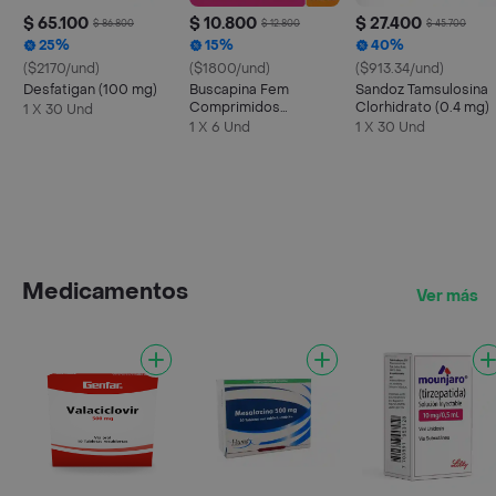
$ 65.100
$ 10.800
$ 27.400
$ 86.800
$ 12.800
$ 45.700
25%
15%
40%
($2170/und)
($1800/und)
($913.34/und)
Desfatigan (100 mg)
Buscapina Fem
Sandoz Tamsulosina
Comprimidos
Clorhidrato (0.4 mg)
1 X 30 Und
Recubiertos
1 X 6 Und
1 X 30 Und
Medicamentos
Ver más