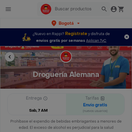
Bogotá
Regístrate
¿Nuevo en Rappi?
y disfruta de
envíos gratis por semanas
Aplican TyC
Droguería Alemana
Entrega
Tarifas
Envío gratis
Sab, 7 AM
(nuevos usuarios)
Prohíbase el expendio de bebidas embriagantes a menores de
edad. El exceso de alcohol es perjudicial para la salud