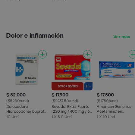
Vainilla
Dolor e inflamación
Ver más
$ 52.000
$ 17.900
$ 17.500
($5200/und)
($2237.50/und)
($1750/und)
Dolocodona
Sevedol Extra Fuerte
American Generics
Hidrocodona/ibuprofeno
(250 mg / 400 mg / 65
Acetaminofén
5/200 Mg
mg)
Codeína Fosfato (32
10 Und
1 X 8.0 Und
1 X 10 Und
mg / 30 mg)