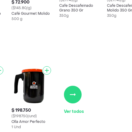
($211.43/g)
($211.43/g)
$ 72.900
Cafe Descafeinado
Cafe Descafe
($145.80/g)
Grano 350 Gr
Molido 350 G
o
Café Gourmet Molido
350g
350g
500 g
$ 198.750
Ver todos
($198750/und)
Olla Amor Perfecto
1 Und