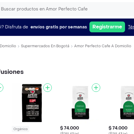
Registrarme
i?
Disfruta de
envíos gratis por semanas
Té
Domicilio
Supermercados En Bogotá
Amor Perfecto Cafe A Domicilio
nfusiones
$ 74.000
$ 74.000
Orgánico