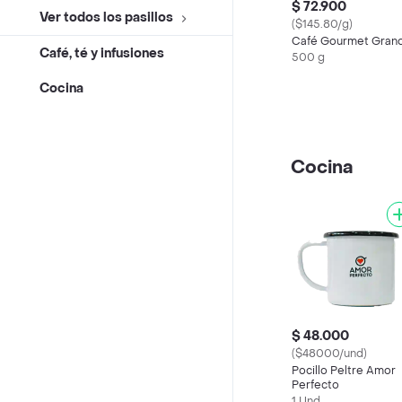
$ 72.900
Ver todos los pasillos
($145.80/g)
Café Gourmet Gran
Café, té y infusiones
500 g
Cocina
Cocina
$ 48.000
($48000/und)
Pocillo Peltre Amor
Perfecto
1 Und