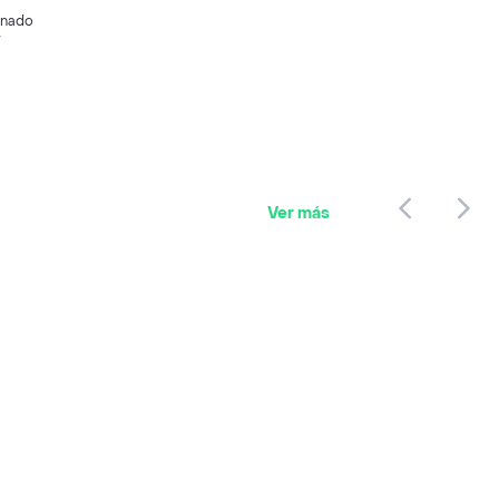
inado
r
Ver más