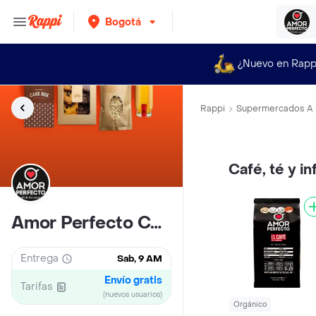
Bogotá
¿Nuevo en Rapp
Rappi
Supermercados A 
Café, té y i
Amor Perfecto Cafe
Entrega
Sab, 9 AM
Envío gratis
Tarifas
(nuevos usuarios)
Orgánico