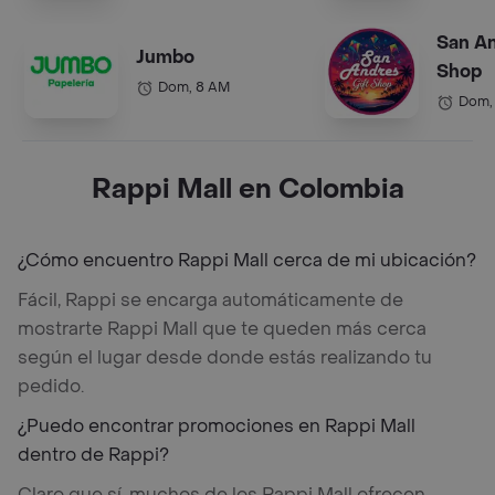
San An
Jumbo
Shop
Dom, 8 AM
Dom,
Rappi Mall en Colombia
¿Cómo encuentro Rappi Mall cerca de mi ubicación?
Fácil, Rappi se encarga automáticamente de
mostrarte Rappi Mall que te queden más cerca
según el lugar desde donde estás realizando tu
pedido.
¿Puedo encontrar promociones en Rappi Mall
dentro de Rappi?
Claro que sí, muchos de los Rappi Mall ofrecen