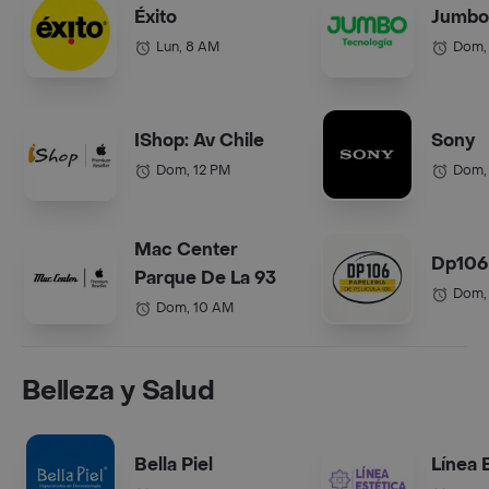
Éxito
Jumbo
Lun, 8 AM
Dom,
IShop: Av Chile
Sony
Dom, 12 PM
Dom,
Mac Center
Dp106
Parque De La 93
Dom,
Dom, 10 AM
Belleza y Salud
Bella Piel
Línea 