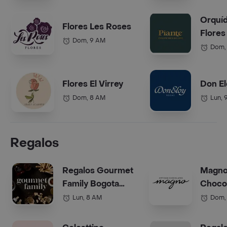
Orquí
Flores Les Roses
Flores
Dom, 9 AM
Dom,
Flores El Virrey
Don El
Dom, 8 AM
Lun, 
Regalos
Regalos Gourmet
Magn
Family Bogota
Choco
(Anchetas)
Bogot
Lun, 8 AM
Dom,