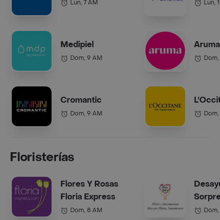
Lun, 7 AM
Lun, 
Medipiel
Aruma 
Dom, 9 AM
Dom,
Cromantic
L'Occi
Dom, 9 AM
Dom,
Floristerías
Flores Y Rosas
Desay
Floria Express
Sorpr
Dom, 8 AM
Dom,