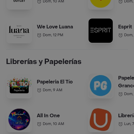
Dom, 10 AM
Dom,
We Love Luana
Esprit
Dom, 12 PM
Dom,
Librerías y Papelerías
Papele
Papeleria El Tío
Grance
Dom, 9 AM
Dom,
All In One
Librer
Dom, 10 AM
Lun, 