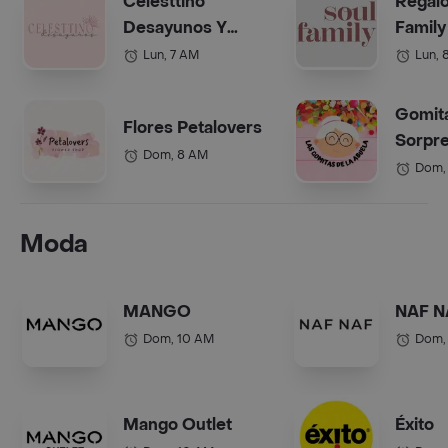
Celesttino
Regalo
Desayunos Y
Family
Anchetas Bogotá
(Anche
Lun, 7 AM
Lun, 
Gomit
Flores Petalovers
Sorpre
Dom, 8 AM
Abuel
Dom,
Moda
MANGO
NAF N
Dom, 10 AM
Dom,
Mango Outlet
Éxito