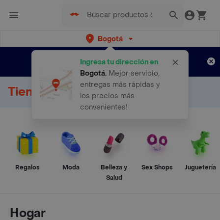
Bogotá
Regístrate
¿Nuevo en Rappi?
y disfruta de
Ingresa tu dirección en
envíos gratis por semanas
Aplican TyC
Bogotá
.
Mejor servicio,
entregas más rápidas y
Tienda Online
los precios más
convenientes!
Regalos
Moda
Belleza y
Sex Shops
Juguetería
Salud
Hogar