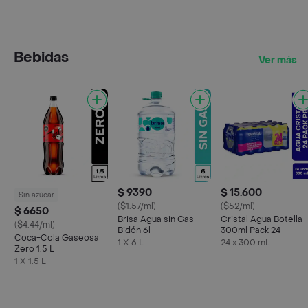
Bebidas
Ver más
$ 9390
$ 15.600
Sin azúcar
($1.57/ml)
($52/ml)
$ 6650
Brisa Agua sin Gas
Cristal Agua Botella
($4.44/ml)
Bidón 6l
300ml Pack 24
Coca-Cola Gaseosa
1 X 6 L
24 x 300 mL
Zero 1.5 L
1 X 1.5 L