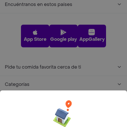
Encuéntranos en estos países
App Store
Google play
AppGallery
Pide tu comida favorita cerca de ti
Categorías
Únete a Rappi
Sobre Rappi