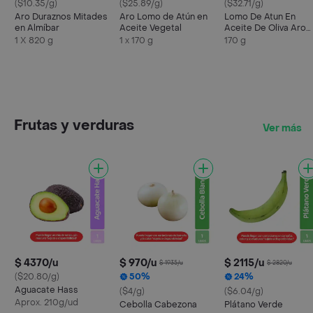
($10.35/g)
($25.89/g)
($32.71/g)
Aro Duraznos Mitades
Aro Lomo de Atún en
Lomo De Atun En
en Almíbar
Aceite Vegetal
Aceite De Oliva Aro
170g
1 X 820 g
1 x 170 g
170 g
Frutas y verduras
Ver más
$ 4370/u
$ 970/u
$ 2115/u
$ 1935/u
$ 2820/u
($20.80/g)
50%
24%
Aguacate Hass
($4/g)
($6.04/g)
Aprox. 210g/ud
Cebolla Cabezona
Plátano Verde