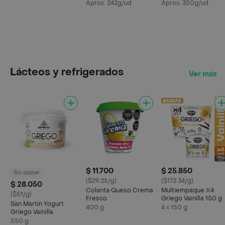
Aprox. 242g/ud
Aprox. 350g/ud
Lácteos y refrigerados
Ver más
$ 11.700
$ 25.850
Sin azúcar
($29.25/g)
($172.34/g)
$ 28.050
Colanta Queso Crema
Multiempaque X4
($51/g)
Fresco
Griego Vainilla 150 g
San Martin Yogurt
400 g
4 x 150 g
Griego Vainilla
550 g