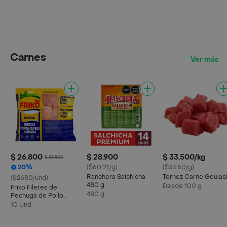
Carnes
Ver más
$ 26.800
$ 28.900
$ 33.500/kg
$ 33.500
20%
($60.21/g)
($33.50/g)
Ranchera Salchicha
Ternez Carne Goulas
($2680/und)
480 g
Desde 100 g
Friko Filetes de
480 g
Pechuga de Pollo
Marinados
10 Und