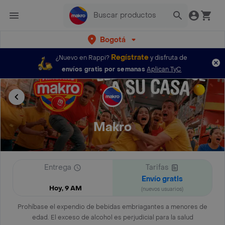
Bogotá
Regístrate
¿Nuevo en Rappi?
y disfruta de
envíos gratis por semanas
Aplican TyC
Makro
Entrega
Tarifas
Envío gratis
Hoy, 9 AM
(nuevos usuarios)
Prohíbase el expendio de bebidas embriagantes a menores de
edad. El exceso de alcohol es perjudicial para la salud