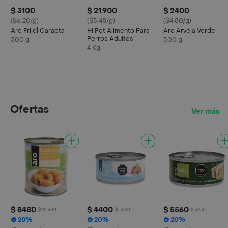
$ 3100
$ 21.900
$ 2400
($6.20/g)
($5.48/g)
($4.80/g)
Aro Frijol Caraota
Hi Pet Alimento Para
Aro Arveja Verde
Perros Adultos
500 g
500 g
4 Kg
Ofertas
Ver más
$ 8480
$ 4400
$ 5560
$ 10.600
$ 5500
$ 6950
20%
20%
20%