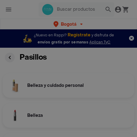
Bogotá
Regístrate
¿Nuevo en Rappi?
y disfruta de
envíos gratis por semanas
Aplican TyC
Pasillos
Belleza y cuidado personal
Belleza