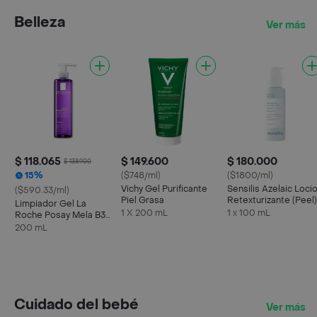
Belleza
Ver más
$ 118.065
$ 149.600
$ 180.000
$ 138.900
15%
($748/ml)
($1800/ml)
Vichy Gel Purificante
Sensilis Azelaic Loci
($590.33/ml)
Piel Grasa
Retexturizante (Peel)
Limpiador Gel La
1 X 200 mL
1 x 100 mL
Roche Posay Mela B3
Antimanchas
200 mL
Cuidado del bebé
Ver más