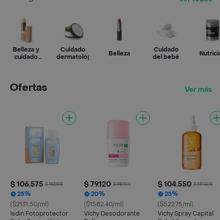
Belleza y
Cuidado
Cuidado
Belleza
Nutrici
cuidado
dermatológico
del bebé
personal
Ofertas
Ver más
$ 106.575
$ 79.120
$ 104.550
$ 142.100
$ 98.900
$ 139.400
25%
20%
25%
($2131.50/ml)
($1582.40/ml)
($522.75/ml)
Isdin Fotoprotector
Vichy Desodorante
Vichy Spray Capital