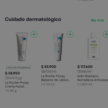
Cuidado dermatológico
Ver más
$ 45.900
$ 117.600
Libre de Parabenos
($6120/ml)
($588/ml)
$ 58.950
La Roche-Posay
Isdin Shampoo
($1473.75/g)
Balsamo de Labios
Nutradeica Anticasp
La Roche-Posay
Cicaplast Levres
1 X 7,5 mL
1 x 200 mL
Crema Facial
Cicaplast Baume B5 +
1 X 40 g