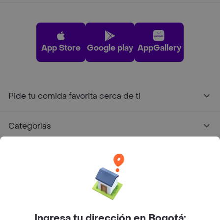
App Store
Google play
AppGallery
Pide tu comida favorita cerca de ti
Categorías
Únete a Rappi
Sobre Rappi
Facebook
Twitter
Instagram
Ingresa tu dirección en Bogotá: