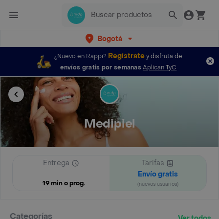
Bogotá
Regístrate
¿Nuevo en Rappi?
y disfruta de
envíos gratis por semanas
Aplican TyC
Medipiel
Entrega
Tarifas
Envío gratis
19 min o prog.
(nuevos usuarios)
Categorías
Ver todos