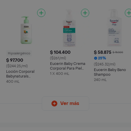
$ 104.400
$ 58.875
$ 78.500
Hipoalergénico
($261/ml)
25%
$ 97.700
Eucerin Baby Crema
($245.32/ml)
($244.25/ml)
Corporal Para Piel
Eucerin Baby Bano
Loción Corporal
Sensible Con
1 X 400 mL
Shampoo
Babynaturals
Dexpantenol
240 mL
Hipoalergénico
400 mL
Ver más