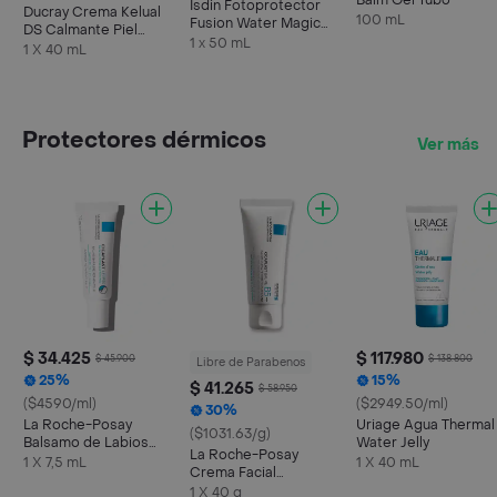
Balm Gel Tubo
Isdin Fotoprotector
Ducray Crema Kelual
100 mL
Fusion Water Magic
DS Calmante Piel
Light Nv
1 x 50 mL
Sensible y Escamosa
1 X 40 mL
Protectores dérmicos
Ver más
$ 34.425
$ 117.980
$ 45.900
$ 138.800
Libre de Parabenos
25%
15%
$ 41.265
$ 58.950
($4590/ml)
($2949.50/ml)
30%
La Roche-Posay
Uriage Agua Thermal
($1031.63/g)
Balsamo de Labios
Water Jelly
La Roche-Posay
Cicaplast Levres
1 X 7,5 mL
1 X 40 mL
Crema Facial
Cicaplast Baume B5 +
1 X 40 g