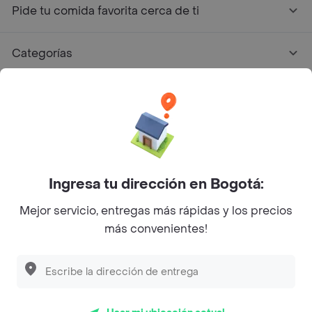
Pide tu comida favorita cerca de ti
Categorías
Únete a Rappi
Sobre Rappi
Facebook
Twitter
Instagram
Ingresa tu dirección en Bogotá:
Mejor servicio, entregas más rápidas y los precios
©
2026
Rappi Inc. All rights reserved.
más convenientes!
Rappi S.A.S. --- NIT 900.843.898-9 --- Calle 63 # 16A-02
Bogotá D.C. --- notificacionesrappi@rappi.com