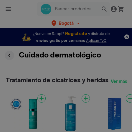
Bogotá
Regístrate
¿Nuevo en Rappi?
y disfruta de
envíos gratis por semanas
Aplican TyC
Cuidado dermatológico
Tratamiento de cicatrices y heridas
Ver más