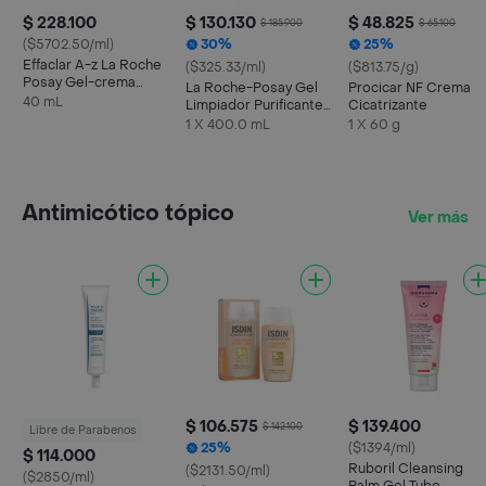
$ 228.100
$ 130.130
$ 48.825
$ 185.900
$ 65.100
($5702.50/ml)
30%
25%
Effaclar A-z La Roche
($325.33/ml)
($813.75/g)
Posay Gel-crema
La Roche-Posay Gel
Procicar NF Crema
Frasco
40 mL
Limpiador Purificante
Cicatrizante
Effaclar
1 X 400.0 mL
1 X 60 g
Antimicótico tópico
Ver más
$ 106.575
$ 139.400
$ 142.100
Libre de Parabenos
25%
($1394/ml)
$ 114.000
Ruboril Cleansing
($2131.50/ml)
($2850/ml)