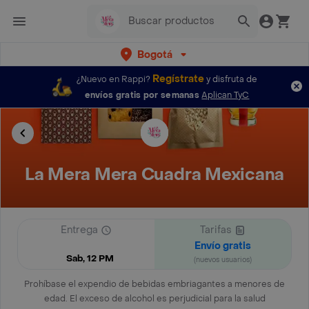
Bogotá
Regístrate
¿Nuevo en Rappi?
y disfruta de
envíos gratis por semanas
Aplican TyC
La Mera Mera Cuadra Mexicana
Entrega
Tarifas
Envío gratis
Sab, 12 PM
(nuevos usuarios)
Prohíbase el expendio de bebidas embriagantes a menores de
edad. El exceso de alcohol es perjudicial para la salud