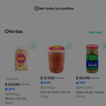
Ver todos los pasillos
Ofertas
Ver más
$ 12.300
$ 26.010
$ 20.500
$ 28.900
Sin gluten
40%
10%
$ 20.560
$ 25.700
($24.60/g)
($195.57/ml)
20%
Pico De Gallo 500 Gr
Salsa Verde Clásica
($58.75/g)
500g
133 mL
Nachos 350 Gr
350g