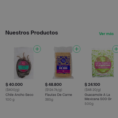
Nuestros Productos
Ver más
$ 40.000
$ 48.800
$ 24.100
($400/g)
($126.76/g)
($48.20/g)
Chile Ancho Seco
Flautas De Carne
Guacamole A La
Mexicana 500 Gr
100 g
385g
500g