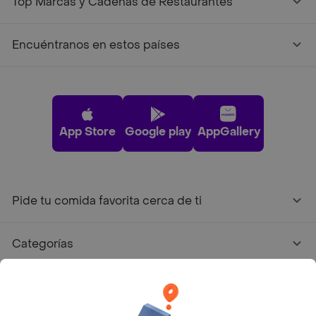
Top Marcas y Cadenas de Restaurantes
Encuéntranos en estos países
App Store
Google play
AppGallery
Pide tu comida favorita cerca de ti
Categorías
Únete a Rappi