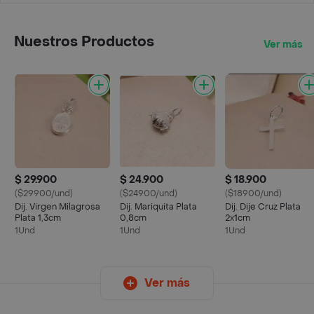
Nuestros Productos
Ver más
$ 29.900
$ 24.900
$ 18.900
($29900/und)
($24900/und)
($18900/und)
Dij. Virgen Milagrosa
Dij. Mariquita Plata
Dij. Dije Cruz Plata
Plata 1,3cm
0,8cm
2x1cm
1Und
1Und
1Und
Ver más