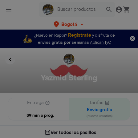
Bogotá
Regístrate
¿Nuevo en Rappi?
y disfruta de
envíos gratis por semanas
Aplican TyC
Yazmid Sterling
Entrega
Tarifas
Envío gratis
39 min o prog.
(nuevos usuarios)
Ver todos los pasillos